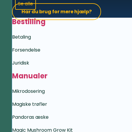
Se alle
Har du brug for mere hjælp?
Bestilling
Betaling
Forsendelse
Juridisk
Manualer
Mikrodosering
Magiske trøfler
Pandoras æske
Magic Mushroom Grow Kit