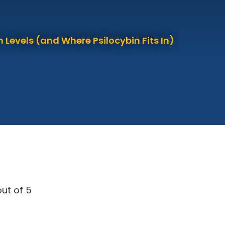
 Levels (and Where Psilocybin Fits In)
ut of 5