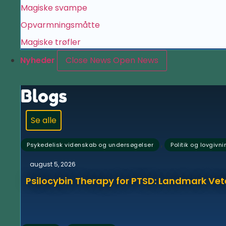
Magiske svampe
Opvarmningsmåtte
Magiske trøfler
Nyheder
Close News
Open News
Blogs
Se alle
,
Psykedelisk videnskab og undersøgelser
Politik og lovgivni
august 5, 2026
Psilocybin Therapy for PTSD: Landmark Vet