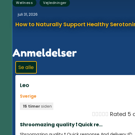
,
Wellness
Vejledninger
juli 31, 2026
How to Naturally Support Healthy Serotonin
Anmeldelser
Se alle
Leo
Sverige
15 timer
siden





Rated 5 o
Shroomazing quality ❗️ Quick re...
Shroomazing quality ❗️ Quick response And delivery 📦