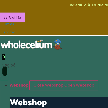
INSANIUM 🌀 Truffle de
33 % off 📉
Om os
Kontakt
0
Søg på
Webshop
Close Webshop
Open Webshop
Webshop