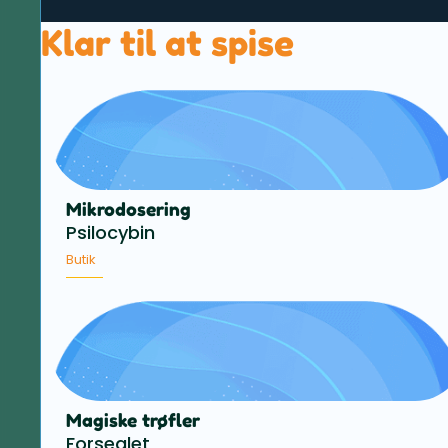
Klar til at spise
Mikrodosering
Psilocybin
Butik
Magiske trøfler
Forseglet