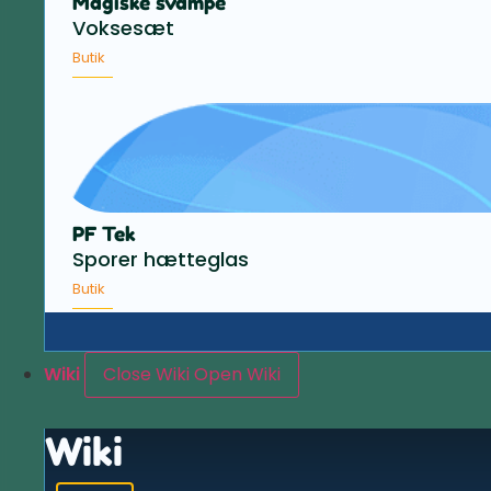
Magiske svampe
Voksesæt
Butik
PF Tek
Sporer hætteglas
Butik
Wiki
Close Wiki
Open Wiki
Wiki