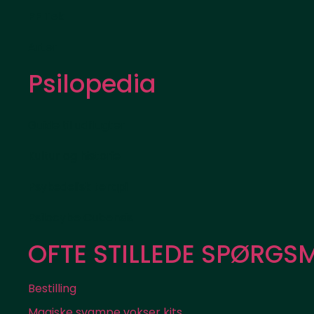
PF Tek
Arter
Psilopedia
Guide til udflugter
Kultur og historie
Psykedelisk terapi
Psilocybe Cubensis
OFTE STILLEDE SPØRGS
Bestilling
Magiske svampe vokser kits