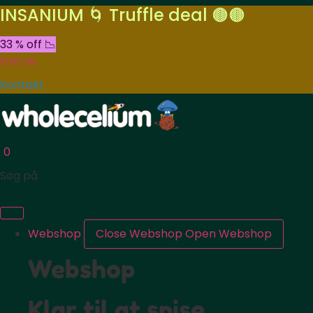
INSANIUM 🌀 Truffle deal 🟤🟤
33 % off 📉
Om os
Kontakt
0
Søg på
Webshop
Close Webshop
Open Webshop
Webshop
Klar til at spise