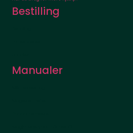
Bestilling
Betaling
Forsendelse
Juridisk
Manualer
Mikrodosering
Magiske trøfler
Pandoras æske
Magic Mushroom Grow Kit