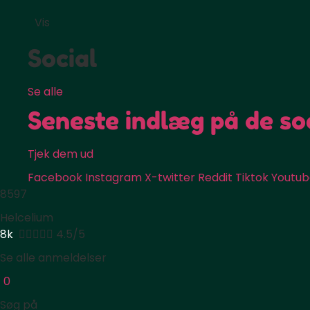
Vis
Social
Se alle
Seneste indlæg på de so
Tjek dem ud
Facebook
Instagram
X-twitter
Reddit
Tiktok
Youtub
8597
Helcelium
8k





4.5/5
Se alle anmeldelser
0
Søg på