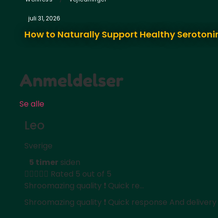
juli 31, 2026
How to Naturally Support Healthy Serotonin
Anmeldelser
Se alle
Leo
Sverige
5 timer
siden





Rated 5 out of 5
Shroomazing quality ❗️ Quick re...
Shroomazing quality ❗️ Quick response And delivery