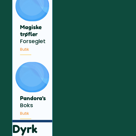
Magiske
trøfler
Forseglet
Butik
Pandora's
Boks
Butik
Dyrk