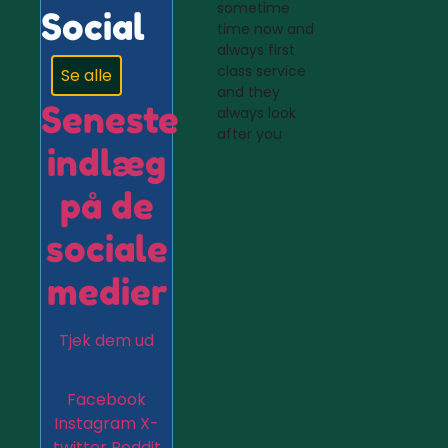
sometime
Social
time now and
always first
class service
Se alle
and they
Seneste
always look
after you
indlæg
på de
sociale
medier
Tjek dem ud
Facebook
Instagram
X-
twitter
Reddit