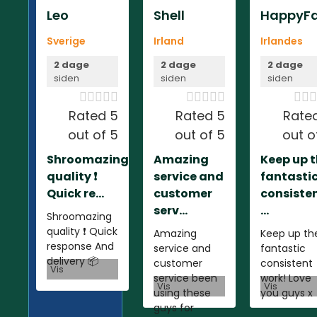
Leo
Shell
HappyFa
Sverige
Irland
Irlandes
2 dage
2 dage
2 dage
siden
siden
siden













Rated 5
Rated 5
Rate
out of 5
out of 5
out o
Shroomazing
Amazing
Keep up 
quality ❗️
service and
fantasti
Quick re...
customer
consiste
serv...
...
Shroomazing
quality ❗️ Quick
Amazing
Keep up th
response And
service and
fantastic
delivery 📦
customer
consistent
Vis
service been
work! Love
Vis
Vis
using these
you guys x
guys for