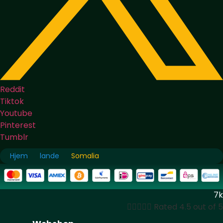
Reddit
Tiktok
Youtube
Pinterest
Tumblr
Hjem
lande
Somalia
7k





Rated 4.5 out of 5