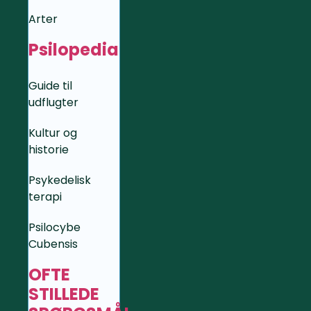
Arter
Psilopedia
Guide til
udflugter
Kultur og
historie
Psykedelisk
terapi
Psilocybe
Cubensis
OFTE
STILLEDE