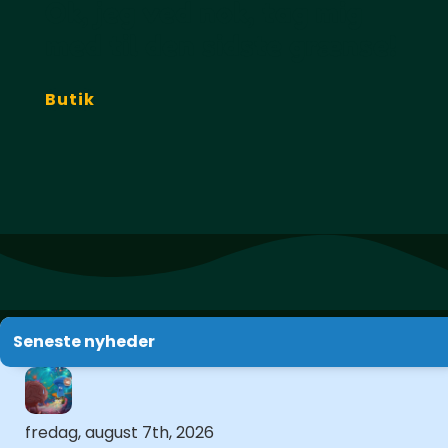
Ok, jeg ved nok, tag mig
med til den sidste grænse!
Butik
Seneste nyheder
fredag, august 7th, 2026