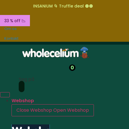
INSANIUM 🌀 Truffle deal 🟤🟤
33 % off 📉
Om os
Kontakt
0
Søg på
Webshop
Close Webshop
Open Webshop