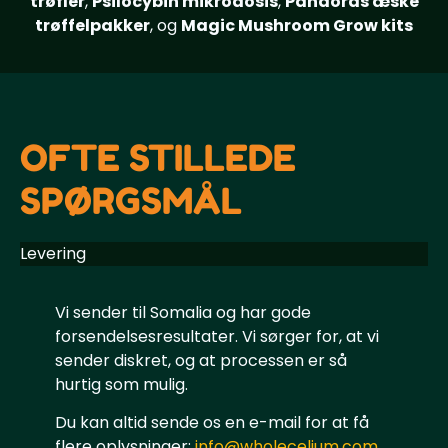
trøfler
,
Psilocybin mikrodosis
,
Pandoras æske
trøffelpakker
, og
Magic Mushroom Grow kits
OFTE STILLEDE
SPØRGSMÅL
Levering
Vi sender til Somalia og har gode
forsendelsesresultater. Vi sørger for, at vi
sender diskret, og at processen er så
hurtig som mulig.
Du kan altid sende os en e-mail for at få
flere oplysninger:
info@wholecelium.com
.