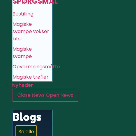
SPØRGSMÅL
Bestilling
Magiske
svampe vokser
kits
Magiske
svampe
Opvarmningsmåtte
Magiske trøfler
Nyheder
Close News
Open News
Blogs
Se alle