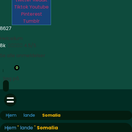
Tiktok
Youtube
Pinterest
Tumblr
8627
Helcelium
8k





4.5/5
Se alle anmeldelser
0
Søg på
Hjem
lande
Somalia
Hjem
"
lande
"
Somalia