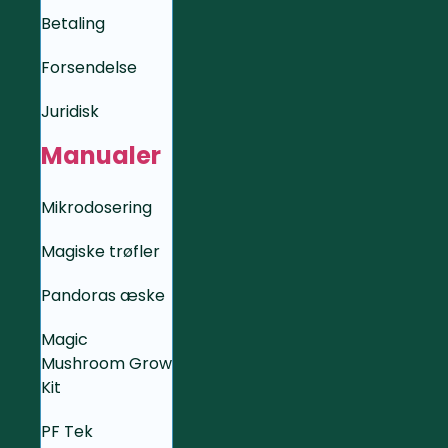
Betaling
Forsendelse
Juridisk
Manualer
Mikrodosering
Magiske trøfler
Pandoras æske
Magic
Mushroom Grow
Kit
PF Tek