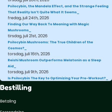
Psilocybin, the Mandela Effect, and the Strange Feeling
That Reality Isn’t Quite What It Seems
fredag, juli 24th, 2026
Finding Our Way Back To Meaning with Magic
Mushrooms
tirsdag, juli 21st, 2026
Psilocybin Mushrooms: The True Children of the
Cosmos?
torsdag, juli 16th, 2026
Reishi Mushroom Outperforms Melatonin as a Sleep
Aid
torsdag, juli 9th, 2026
Is Psilocybin The Key to Optimizing Your Pre-Workout?
Bestilling
Betaling