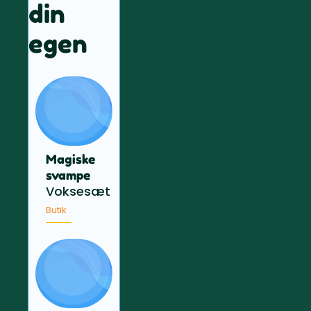
din
egen
Magiske
svampe
Voksesæt
Butik