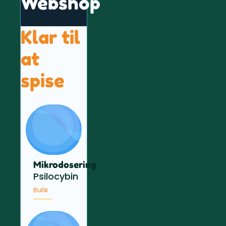
Webshop
Klar til
at
spise
Mikrodosering
Psilocybin
Butik