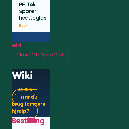
PF Tek
Sporer
hætteglas
Butik
Wiki
Close Wiki
Open Wiki
Wiki
Se alle
Har du
brug for mere
hjælp?
Bestilling