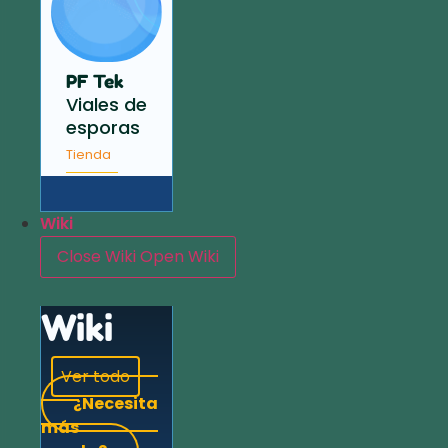
PF Tek
Viales de
esporas
Tienda
Wiki
Close Wiki
Open Wiki
Wiki
Ver todo
¿Necesita
más