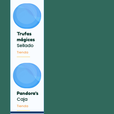
Trufas
mágicas
Sellado
Tienda
Pandora's
Caja
Tienda