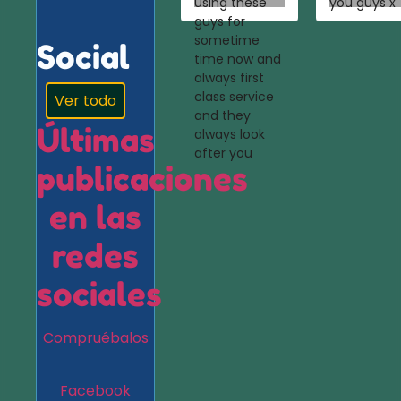
using these
you guys x
guys for
sometime
Social
time now and
always first
class service
Ver todo
and they
Últimas
always look
after you
publicaciones
en las
redes
sociales
Compruébalos
Facebook