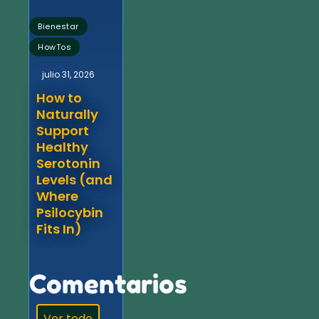
,
Bienestar
HowTos
julio 31, 2026
How to
Naturally
Support
Healthy
Serotonin
Levels (and
Where
Psilocybin
Fits In)
Comentarios
Ver todo