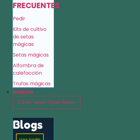
FRECUENTES
Pedir
Kits de cultivo
de setas
mágicas
Setas mágicas
Alfombra de
calefacción
Trufas mágicas
Noticias
Close News
Open News
Blogs
Ver todo