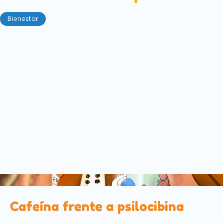
Bienestar
11 de abril de 2023
Para muchas personas, la cafeína forma parte de
su vida cotidiana. Ese pequeño estímulo que te
ayuda a sobrellevar el día, ese zumbido añadido
que necesitas para concentrarte, ese imán
descarado de "No me hables hasta que no me haya
tomado un café" que la tía de todo el mundo tiene
en la nevera. Pero, tanto si viene en forma de un
espresso italiano corto y fuerte como de medio litro
de bebida energética con sabor a frambuesa azul,
tenemos noticias para ti: la cafeína es una droga
psicoactiva.
Cafeína frente a psilocibina