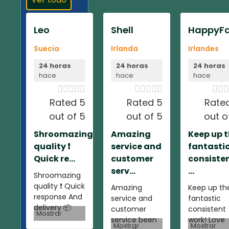
Leo
Shell
HappyFa
Suecia
Irlanda
Irlandes
24 horas
24 horas
24 horas
hace
hace
hace













Rated 5
Rated 5
Rate
out of 5
out of 5
out o
Shroomazing
Amazing
Keep up 
quality ❗️
service and
fantasti
Quick re...
customer
consiste
serv...
...
Shroomazing
quality ❗️ Quick
Amazing
Keep up th
response And
service and
fantastic
delivery 📦
customer
consistent
Mostrar
service been
work! Love
Mostrar
Mostrar