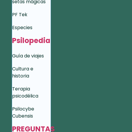
setas mágicas
PF Tek
Especies
Psilopedia
Guía de viajes
Cultura e
historia
Terapia
psicodélica
Psilocybe
Cubensis
PREGUNTAS