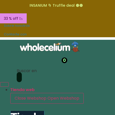
INSANIUM 🌀 Truffle deal 🟤🟤
33 % off 📉
Sobre nosotros
Contacte con
0
Buscar en
Tienda web
Close Webshop
Open Webshop