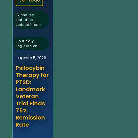
Ciencia y
estudios
psicodélicos
,
Política y
legislación
agosto 5, 2026
Psilocybin
Therapy for
PTSD:
Landmark
Veteran
Trial Finds
75%
Remission
Rate