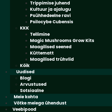
Trippimise juhend
Kultuur ja ajalugu
Psühhedeelne ravi
Psilocybe Cubensis
KKK
Tellimine
Magic Mushrooms Grow Kits
Maagilised seened
Küttematt
Maagilised trühvlid
Kõik
Uudised
Blogi
Arvustused
Sotsiaalne
Meie kohta
Võtke meiega ühendust
Veebipood