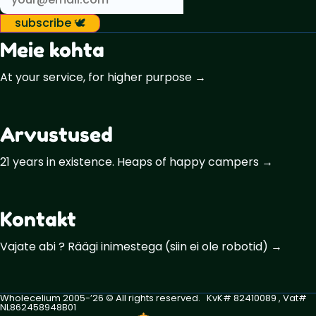
subscribe 🕊️
Meie kohta
At your service, for higher purpose →
Arvustused
21 years in existence. Heaps of happy campers →
Kontakt
Vajate abi ? Räägi inimestega (siin ei ole robotid) →
Wholecelium 2005-’26 ©️ All rights reserved. KvK# 82410089 , Vat#
NL862458948B01