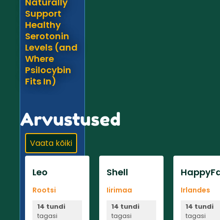
Naturally
Support
Healthy
Serotonin
Levels (and
Where
Psilocybin
Fits In)
Arvustused
Vaata kõiki
Leo
Shell
HappyFa
Rootsi
Iirimaa
Irlandes
14 tundi
14 tundi
14 tundi
tagasi
tagasi
tagasi