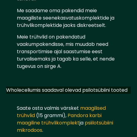
Me saadame oma pakendid meie
maagiliste seenekasvatuskomplektide ja
trühvlikomplektide jaoks diskreetselt.
Meie trühvlid on pakendatud
vaakumpakendisse, mis muudab need
transportimise ajal saastumise eest
turvalisemaks ja tagab ka selle, et nende
tugevus on sirge A.
Wholeceliumis saadaval olevad psilotsübiini tooted
Saate osta valmis värsket
maagilised
trühvlid
(15 grammi),
Pandora karbi
maagiline trühvlikomplekt
ja
psiilotsübiini
mikrodoos
.