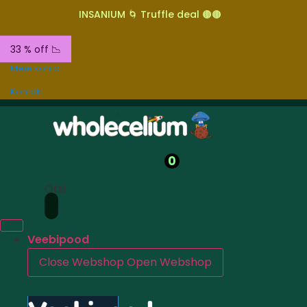
INSANIUM 🌀 Truffle deal 🟤🟤
33 % off 📉
Meie kohta
Kontakt
0
Otsi
Veebipood
Close Webshop
Open Webshop