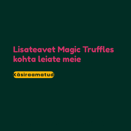
Lisateavet Magic Truffles
kohta leiate meie
Käsiraamatud
Okei, ma tean piisavalt,