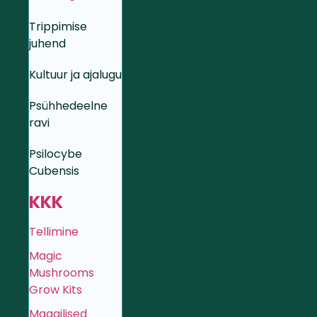
Trippimise
juhend
Kultuur ja ajalugu
Psühhedeelne
ravi
Psilocybe
Cubensis
KKK
Tellimine
Magic
Mushrooms
Grow Kits
Maagilised