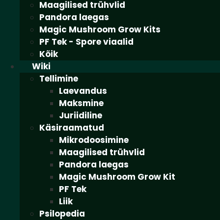
Maagilised trühvlid
Pandora laegas
Magic Mushroom Grow Kits
PF Tek - Spore viaalid
Kõik
Wiki
Tellimine
Laevandus
Maksmine
Juriidiline
Käsiraamatud
Mikrodoosimine
Maagilised trühvlid
Pandora laegas
Magic Mushroom Grow Kit
PF Tek
Liik
Psilopedia