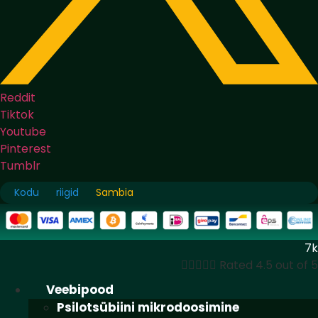
Reddit
Tiktok
Youtube
Pinterest
Tumblr
Kodu
riigid
Sambia
7k





Rated 4.5 out of 5
Veebipood
Psilotsübiini mikrodoosimine