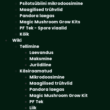
Psilotsübiini mikrodoosimine
Maagilised trühvlid
Pandora laegas
Magic Mushroom Grow Kits
PF Tek - Spore viaalid
Kõik
Wiki
Tellimine
Laevandus
Maksmine
Juriidiline
Käsiraamatud
Mikrodoosimine
Maagilised trühvlid
Pandora laegas
Magic Mushroom Grow Kit
PF Tek
Liik