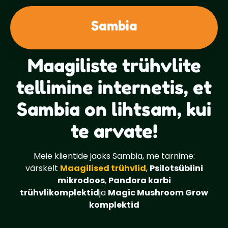
Sambia
Maagiliste trühvlite
tellimine internetis, et
Sambia on lihtsam, kui
te arvate!
Meie klientide jaoks Sambia, me tarnime:
värskelt
Maagilised trühvlid
,
Psilotsübiini
mikrodoos
,
Pandora karbi
trühvlikomplektid
ja
Magic Mushroom Grow
komplektid