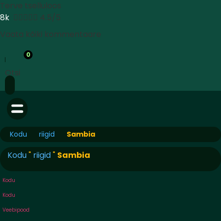
Terve tselluloos
8k





4.5/5
Vaata kõiki kommentaare
0
Otsi
Kodu
riigid
Sambia
Kodu
"
riigid
"
Sambia
Kodu
Kodu
Veebipood