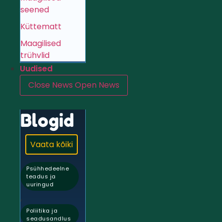
seened
Küttematt
Maagilised
trühvlid
Uudised
Close News
Open News
Blogid
Vaata kõiki
Psühhedeelne
teadus ja
uuringud
,
Poliitika ja
seadusandlus