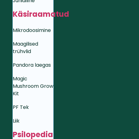
Juriidiline
Käsiraamatud
Mikrodoosimine
Maagilised
trühvlid
Pandora laegas
Magic
Mushroom Grow
Kit
PF Tek
Liik
Psilopedia