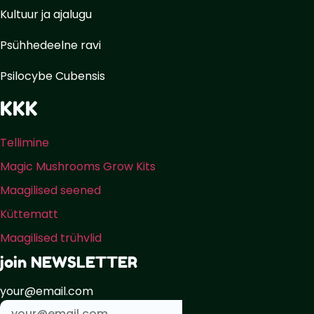
Kultuur ja ajalugu
Psühhedeelne ravi
Psilocybe Cubensis
KKK
Tellimine
Magic Mushrooms Grow Kits
Maagilised seened
Küttematt
Maagilised trühvlid
join NEWSLETTER
your@email.com