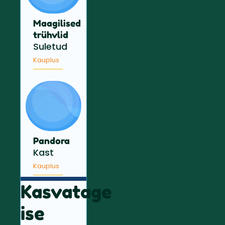
Maagilised
trühvlid
Suletud
Kauplus
Pandora
Kast
Kauplus
Kasvatage
ise