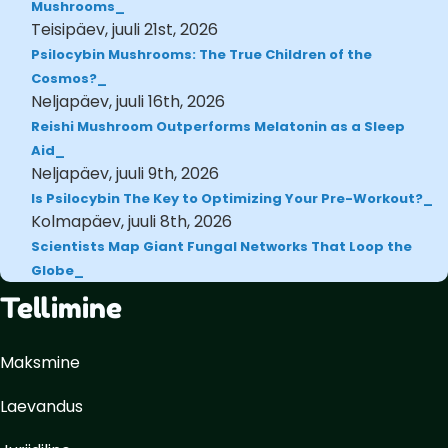
Mushrooms
Teisipäev, juuli 21st, 2026
Psilocybin Mushrooms: The True Children of the
Cosmos?
Neljapäev, juuli 16th, 2026
Reishi Mushroom Outperforms Melatonin as a Sleep
Aid
Neljapäev, juuli 9th, 2026
Is Psilocybin The Key to Optimizing Your Pre-Workout?
Kolmapäev, juuli 8th, 2026
Scientists Map Giant Fungal Networks That Loop the
Globe
Tellimine
Maksmine
Laevandus