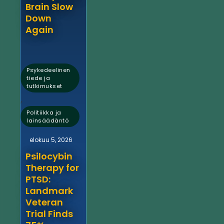
Brain Slow
Down
Again
Psykedeelinen
tiede ja
tutkimukset
,
Politiikka ja
lainsäädäntö
elokuu 5, 2026
Psilocybin
Therapy for
PTSD:
Landmark
Veteran
Trial Finds