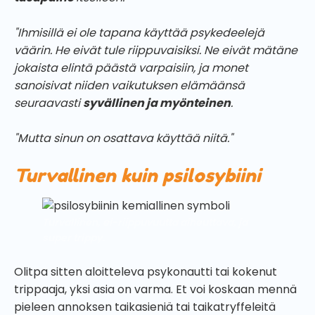
"Ihmisillä ei ole tapana käyttää psykedeelejä
väärin. He eivät tule riippuvaisiksi. Ne eivät mätäne
jokaista elintä päästä varpaisiin, ja monet
sanoisivat niiden vaikutuksen elämäänsä
seuraavasti
syvällinen ja myönteinen
.
"Mutta sinun on osattava käyttää niitä."
Turvallinen kuin psilosybiini
Turvallinen, ei-riippuvuutta aiheuttava,
ja
super trippy.
Olitpa sitten aloitteleva psykonautti tai kokenut
trippaaja, yksi asia on varma. Et voi koskaan mennä
pieleen annoksen taikasieniä tai taikatryffeleitä