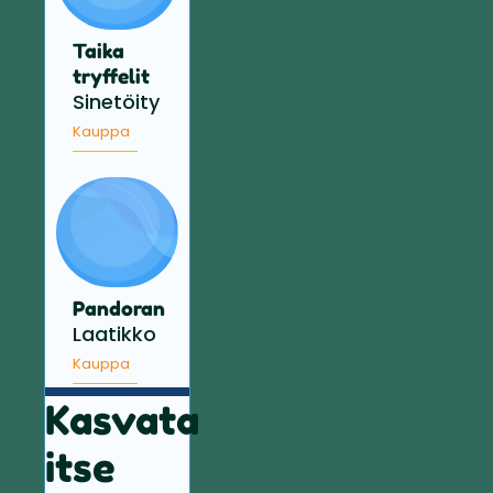
Taika
tryffelit
Sinetöity
Kauppa
Pandoran
Laatikko
Kauppa
Kasvata
itse