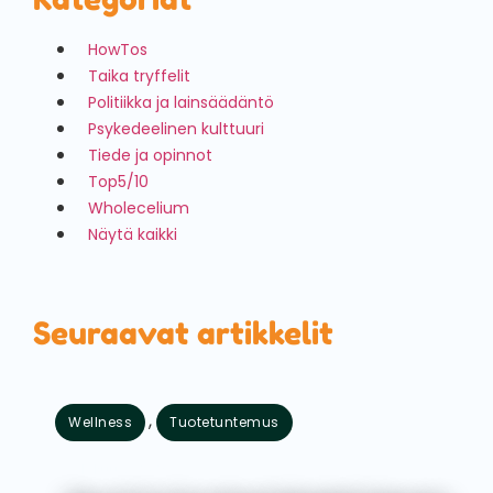
HowTos
Taika tryffelit
Politiikka ja lainsäädäntö
Psykedeelinen kulttuuri
Tiede ja opinnot
Top5/10
Wholecelium
Näytä kaikki
Seuraavat artikkelit
,
Wellness
Tuotetuntemus
elokuu 7, 2026