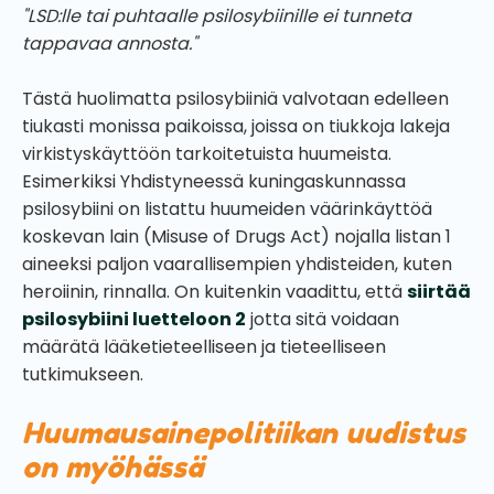
"LSD:lle tai puhtaalle psilosybiinille ei tunneta
tappavaa annosta."
Tästä huolimatta psilosybiiniä valvotaan edelleen
tiukasti monissa paikoissa, joissa on tiukkoja lakeja
virkistyskäyttöön tarkoitetuista huumeista.
Esimerkiksi Yhdistyneessä kuningaskunnassa
psilosybiini on listattu huumeiden väärinkäyttöä
koskevan lain (Misuse of Drugs Act) nojalla listan 1
aineeksi paljon vaarallisempien yhdisteiden, kuten
heroiinin, rinnalla. On kuitenkin vaadittu, että
siirtää
psilosybiini luetteloon 2
jotta sitä voidaan
määrätä lääketieteelliseen ja tieteelliseen
tutkimukseen.
Huumausainepolitiikan uudistus
on myöhässä