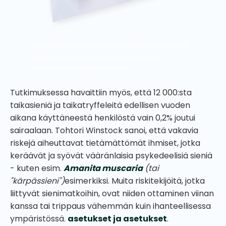
Taikasienien ja taikatryffeleiden hyödyt ovat
paljon suuremmat kuin mahdolliset
harvinaiset sivuvaikutukset.
Tutkimuksessa havaittiin myös, että 12 000:sta
taikasieniä ja taikatryffeleitä edellisen vuoden
aikana käyttäneestä henkilöstä vain 0,2% joutui
sairaalaan. Tohtori Winstock sanoi, että vakavia
riskejä aiheuttavat tietämättömät ihmiset, jotka
keräävät ja syövät vääränlaisia psykedeelisiä sieniä
- kuten esim.
Amanita muscaria
(tai
"kärpässieni")
esimerkiksi. Muita riskitekijöitä, jotka
liittyvät sienimatkoihin, ovat niiden ottaminen viinan
kanssa tai trippaus vähemmän kuin ihanteellisessa
ympäristössä.
asetukset ja asetukset
.