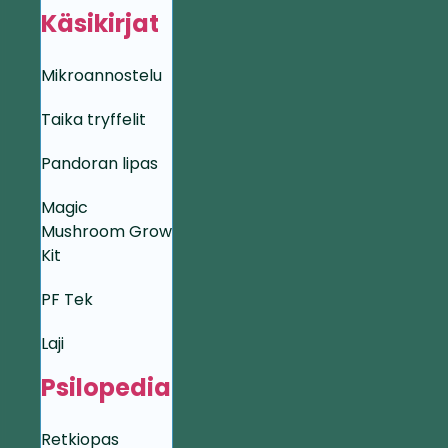
Käsikirjat
Mikroannostelu
Taika tryffelit
Pandoran lipas
Magic
Mushroom Grow
Kit
PF Tek
Laji
Psilopedia
Retkiopas