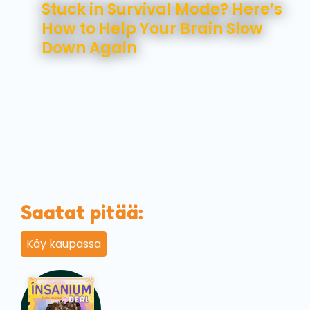
Stuck in Survival Mode? Here’s
How to Help Your Brain Slow
Down Again
Saatat pitää:
Käy kaupassa