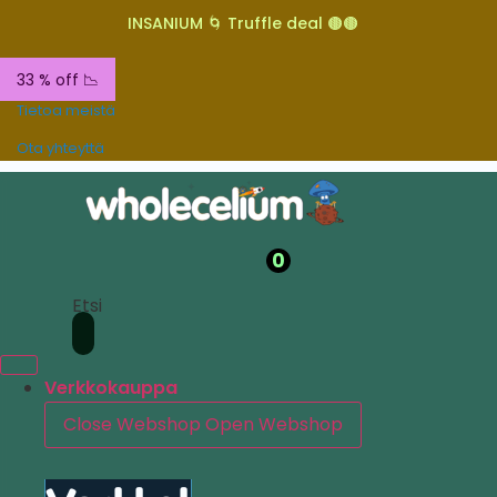
INSANIUM 🌀 Truffle deal 🟤🟤
33 % off 📉
Tietoa meistä
Ota yhteyttä
0
Etsi
Verkkokauppa
Close Webshop
Open Webshop