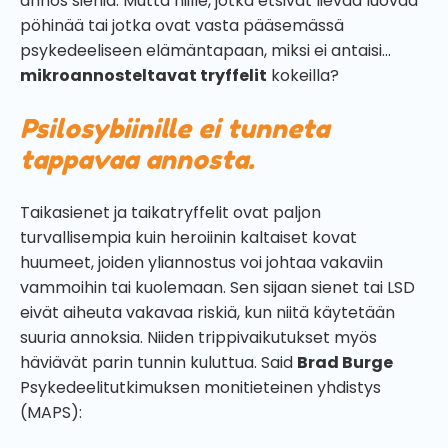
annos sieniä. Mutta niille, jotka etsivät lievää luovaa
pöhinää tai jotka ovat vasta pääsemässä
psykedeeliseen elämäntapaan, miksi ei antaisi...
mikroannosteltavat tryffelit
kokeilla?
Psilosybiinille ei tunneta
tappavaa annosta.
Taikasienet ja taikatryffelit ovat paljon
turvallisempia kuin heroiinin kaltaiset kovat
huumeet, joiden yliannostus voi johtaa vakaviin
vammoihin tai kuolemaan. Sen sijaan sienet tai LSD
eivät aiheuta vakavaa riskiä, kun niitä käytetään
suuria annoksia. Niiden trippivaikutukset myös
häviävät parin tunnin kuluttua. Said
Brad Burge
Psykedeelitutkimuksen monitieteinen yhdistys
(MAPS):