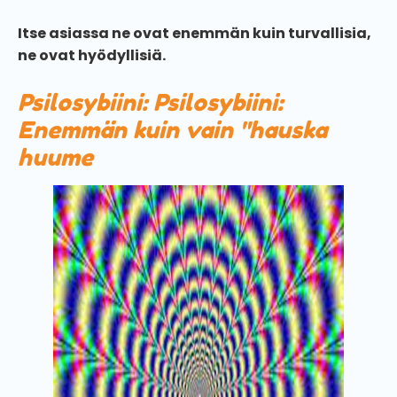
Itse asiassa ne ovat enemmän kuin turvallisia,
ne ovat hyödyllisiä.
Psilosybiini: Psilosybiini:
Enemmän kuin vain "hauska
huume