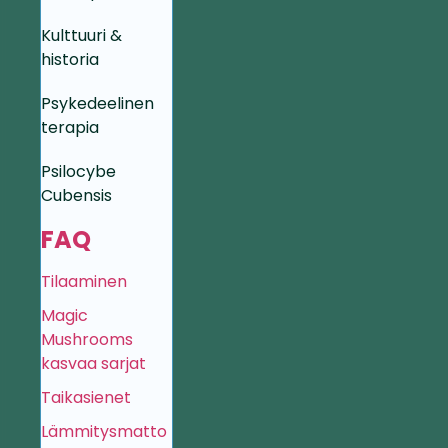
Kulttuuri &
historia
Psykedeelinen
terapia
Psilocybe
Cubensis
FAQ
Tilaaminen
Magic
Mushrooms
kasvaa sarjat
Taikasienet
Lämmitysmatto