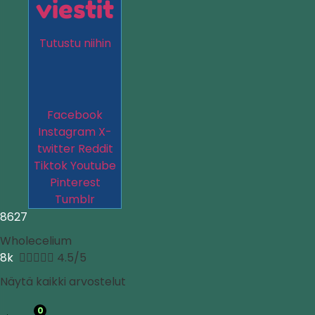
viestit
Tutustu niihin
Facebook
Instagram
X-
twitter
Reddit
Tiktok
Youtube
Pinterest
Tumblr
8627
Wholecelium
8k





4.5/5
Näytä kaikki arvostelut
0