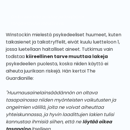
On korkea aika poistaa psilosybiinin
rangaistavuus lopullisesti.
Winstockin mielestä psykedeeliset huumeet, kuten
taikasienet ja taikatryffelit, eivät kuulu luetteloon 1,
jossa luetellaan haitalliset aineet. Tutkimus vain
todistaa
kiireellinen tarve muuttaa lakeja
psykedeelien puolesta, koska niiden käyttö ei
aiheuta juurikaan riskejä. Hän kertoi The
Guardianille:
"Huumausainelainsäädännön on oltava
tasapainossa niiden myönteisten vaikutusten ja
ongelmien välillä, joita ne voivat aiheuttaa
yhteiskunnassa, ja hyvin laadittujen lakien tulisi
kannustaa ihmisiä siihen, että ne
löytää oikea
tasapaino
itselleen.