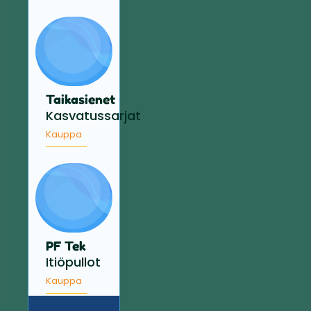
Taikasienet
Kasvatussarjat
Kauppa
PF Tek
Itiöpullot
Kauppa