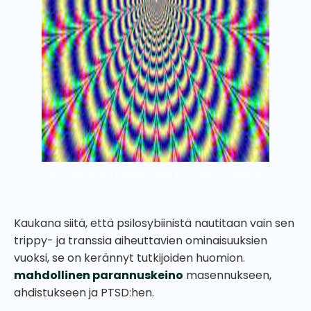
Psilosybiini on vapaa-ajan suosikki, mutta se
on paljon muutakin.
Kaukana siitä, että psilosybiinistä nautitaan vain sen
trippy- ja transsia aiheuttavien ominaisuuksien
vuoksi, se on kerännyt tutkijoiden huomion.
mahdollinen parannuskeino
masennukseen,
ahdistukseen ja PTSD:hen.