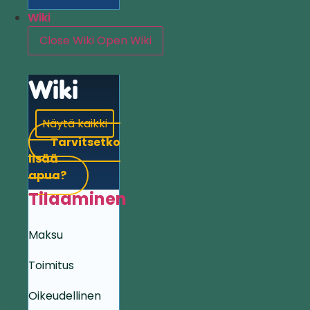
Wiki
Close Wiki
Open Wiki
Wiki
Näytä kaikki
Tarvitsetko
lisää
apua?
Tilaaminen
Maksu
Toimitus
Oikeudellinen