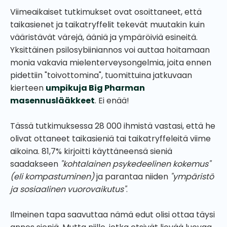
Viimeaikaiset tutkimukset ovat osoittaneet, että
taikasienet ja taikatryffelit tekevät muutakin kuin
vääristävät värejä, ääniä ja ympäröiviä esineitä.
Yksittäinen psilosybiiniannos voi auttaa hoitamaan
monia vakavia mielenterveysongelmia, joita ennen
pidettiin "toivottomina", tuomittuina jatkuvaan
kierteen
umpikuja Big Pharman
masennuslääkkeet
. Ei enää!
Tässä tutkimuksessa 28 000 ihmistä vastasi, että he
olivat ottaneet taikasieniä tai taikatryffeleitä viime
aikoina. 81,7% kirjoitti käyttäneensä sieniä
saadakseen
"kohtalainen psykedeelinen kokemus"
(eli kompastuminen)
ja parantaa niiden
"ympäristö
ja sosiaalinen vuorovaikutus"
.
Ilmeinen tapa saavuttaa nämä edut olisi ottaa täysi