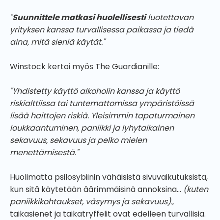
"
Suunnittele matkasi huolellisesti
luotettavan
yrityksen kanssa turvallisessa paikassa ja tiedä
aina, mitä sieniä käytät."
Winstock kertoi myös The Guardianille:
"Yhdistetty käyttö alkoholin kanssa ja käyttö
riskialttiissa tai tuntemattomissa ympäristöissä
lisää haittojen riskiä. Yleisimmin tapaturmainen
loukkaantuminen, paniikki ja lyhytaikainen
sekavuus, sekavuus ja pelko mielen
menettämisestä."
Huolimatta psilosybiinin vähäisistä sivuvaikutuksista,
kun sitä käytetään äärimmäisinä annoksina...
(kuten
paniikkikohtaukset, väsymys ja sekavuus).
,
taikasienet ja taikatryffelit ovat edelleen turvallisia.