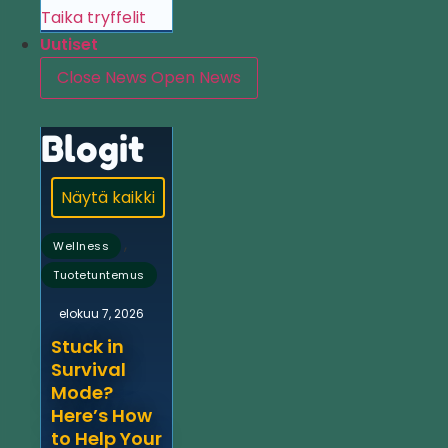
Taika tryffelit
Uutiset
Close News
Open News
Blogit
Näytä kaikki
,
Wellness
Tuotetuntemus
elokuu 7, 2026
Stuck in
Survival
Mode?
Here’s How
to Help Your