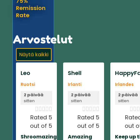
75%
Remission
Rate
Arvostelut
Näytä kaikki
Leo
Shell
HappyFa
Ruotsi
Irlanti
Irlandes
2 päivää
2 päivää
2 päivää
sitten
sitten
sitten













Rated 5
Rated 5
Rate
out of 5
out of 5
out o
Shroomazing
Amazing
Keep up 