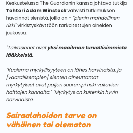
Keskustelussa The Guardianin kanssa johtava tutkija
Tohtori Adam Winstock
vahvisti tutkimuksen
havainnot sienistä, joilla on -
"pienin mahdollinen
riski"
virkistyskäyttöön tarkoitettujen aineiden
joukossa:
"Taikasienet ovat
yksi maailman turvallisimmista
lääkkeistä.
"Kuolema myrkyllisyyteen on lähes harvinaista, ja
[vaarallisempien] sienten aiheuttamat
myrkytykset ovat paljon suurempi riski vakavien
haittojen kannalta." "Myrkytys on kuitenkin hyvin
harvinaista.
Sairaalahoidon tarve on
vähäinen tai olematon