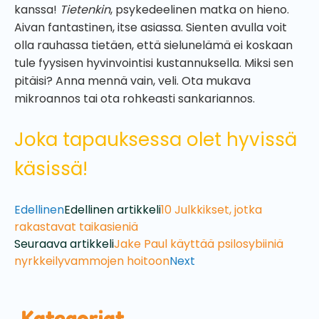
kanssa!
Tietenkin
, psykedeelinen matka on hieno.
Aivan fantastinen, itse asiassa. Sienten avulla voit
olla rauhassa tietäen, että sielunelämä ei koskaan
tule fyysisen hyvinvointisi kustannuksella. Miksi sen
pitäisi? Anna mennä vain, veli. Ota mukava
mikroannos tai ota rohkeasti sankariannos.
Joka tapauksessa olet hyvissä
käsissä!
Edellinen
Edellinen artikkeli
10 Julkkikset, jotka
rakastavat taikasieniä
Seuraava artikkeli
Jake Paul käyttää psilosybiiniä
nyrkkeilyvammojen hoitoon
Next
Kategoriat