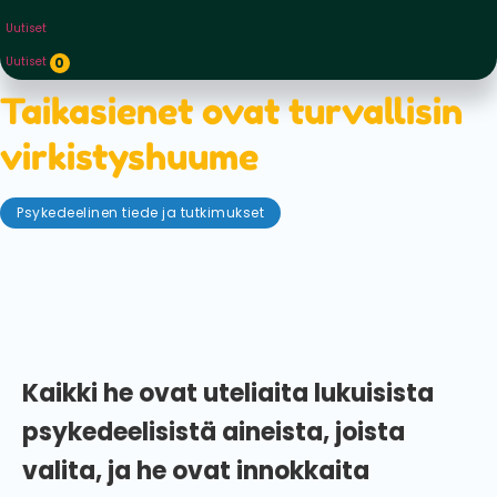
Uutiset
Uutiset
0
Taikasienet ovat turvallisin
virkistyshuume
Psykedeelinen tiede ja tutkimukset
tammikuu 25, 2022
Uusia psykonautteja "syntyy" joka päivä ympäri
maailmaa.
Kaikki he ovat uteliaita lukuisista
psykedeelisistä aineista, joista
valita, ja he ovat innokkaita