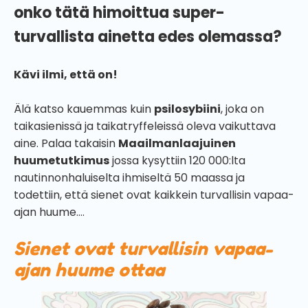
onko tätä himoittua super-
turvallista ainetta edes olemassa?
Kävi ilmi, että on!
Älä katso kauemmas kuin
psilosybiini
, joka on
taikasienissä ja taikatryffeleissä oleva vaikuttava
aine. Palaa takaisin
Maailmanlaajuinen
huumetutkimus
jossa kysyttiin 120 000:lta
nautinnonhaluiselta ihmiseltä 50 maassa ja
todettiin, että sienet ovat kaikkein turvallisin vapaa-
ajan huume....
Sienet ovat turvallisin vapaa-
ajan huume ottaa