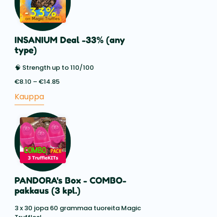
INSANIUM Deal -33% (any
type)
🧠 Strength up to 110/100
€
8.10
–
€
14.85
Price
range:
Kauppa
€8.10
through
€14.85
PANDORA's Box - COMBO-
pakkaus (3 kpl.)
3 x 30 jopa 60 grammaa tuoreita Magic