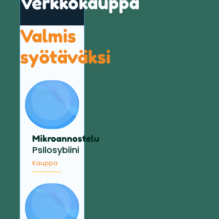
Verkkokauppa
Valmis
syötäväksi
Mikroannostelu
Psilosybiini
Kauppa