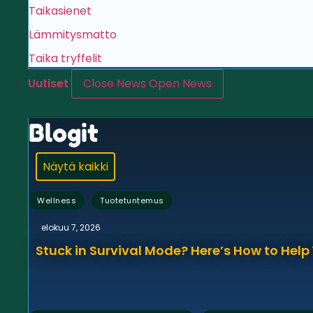
Taikasienet
Lämmitysmatto
Taika tryffelit
Uutiset
Close News
Open News
Blogit
Näytä kaikki
,
Wellness
Tuotetuntemus
elokuu 7, 2026
Stuck in Survival Mode? Here’s How to Hel