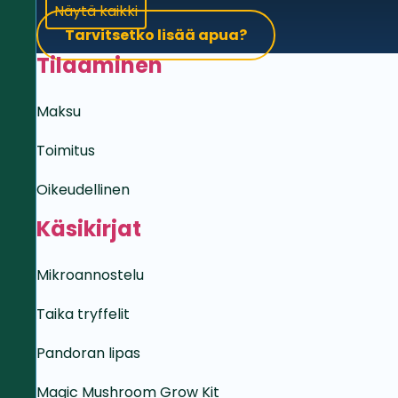
Näytä kaikki
Tarvitsetko lisää apua?
Tilaaminen
Maksu
Toimitus
Oikeudellinen
Käsikirjat
Mikroannostelu
Taika tryffelit
Pandoran lipas
Magic Mushroom Grow Kit