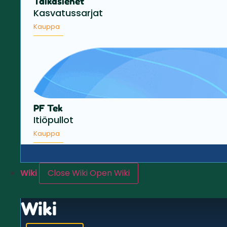
Taikasienet
Kasvatussarjat
Kauppa
PF Tek
Itiöpullot
Kauppa
Wiki
Close Wiki
Open Wiki
Wiki