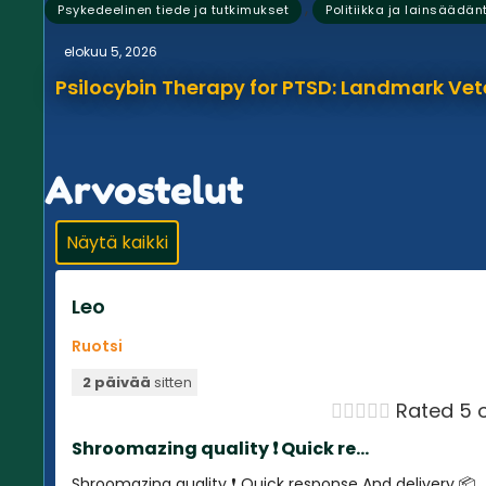
,
Psykedeelinen tiede ja tutkimukset
Politiikka ja lainsäädän
elokuu 5, 2026
Psilocybin Therapy for PTSD: Landmark Vet
Arvostelut
Näytä kaikki
Leo
Ruotsi
2 päivää
sitten





Rated 5 o
Shroomazing quality ❗️ Quick re...
Shroomazing quality ❗️ Quick response And delivery 📦