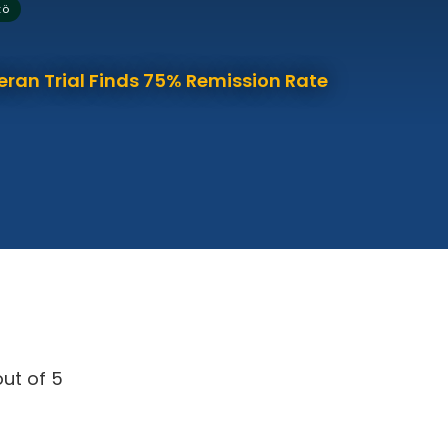
tö
eran Trial Finds 75% Remission Rate
ut of 5