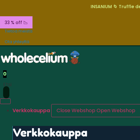
INSANIUM 🌀 Truffle de
33 % off 📉
Tietoa meistä
Ota yhteyttä
0
Etsi
Verkkokauppa
Close Webshop
Open Webshop
Verkkokauppa