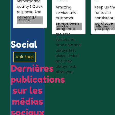
Shroomazing
quality ❗️ Quick
Amazing
Keep up th
response And
service and
fantastic
delivery 📦
customer
consistent
Afficher
service been
work! Love
Afficher
Afficher
using these
you guys x
guys for
sometime
Social
time now and
always first
class service
Voir tous
and they
Dernières
always look
after you
publications
sur les
médias
sociaux