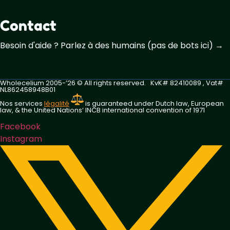
Contact
Besoin d'aide ? Parlez à des humains (pas de bots ici) →
Wholecelium 2005-’26 ©️ All rights reserved. KvK# 82410089 , Vat#
NL862458948B01
Nos services
légalité
is guaranteed under Dutch law, European
law, & the United Nations‘ INCB international convention of 1971
Facebook
Instagram