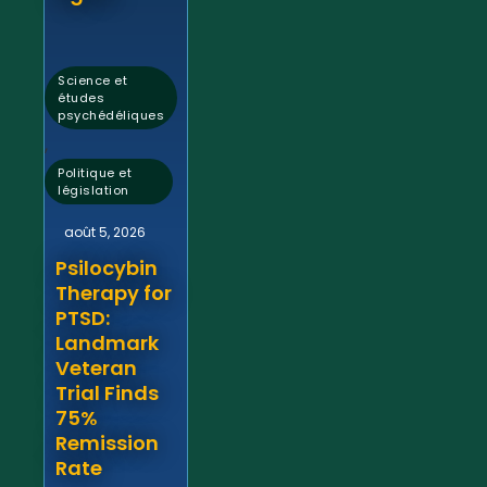
Science et
études
psychédéliques
,
Politique et
législation
août 5, 2026
Psilocybin
Therapy for
PTSD:
Landmark
Veteran
Trial Finds
75%
Remission
Rate