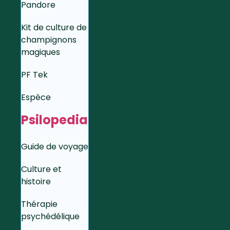
Pandore
Kit de culture de
champignons
magiques
PF Tek
Espèce
Psilopedia
Guide de voyage
Culture et
histoire
Thérapie
psychédélique