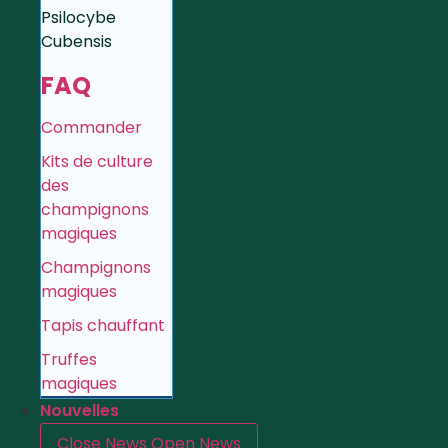
Psilocybe
Cubensis
FAQ
Commander
Kits de culture
des
champignons
magiques
Champignons
magiques
Tapis chauffant
Truffes
magiques
Nouvelles
Close News
Open News