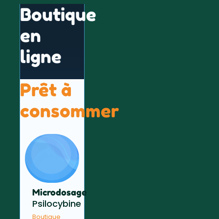
Boutique
en
ligne
Prêt à
consommer
Microdosage
Psilocybine
Boutique