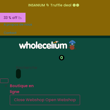
INSANIUM 🌀 Truffle deal 🟤🟤
33 % off 📉
A propos de nous
Contact
0
Recherche
Boutique en
ligne
Close Webshop
Open Webshop