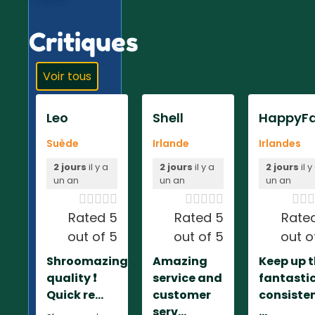
Critiques
Voir tous
Leo
Shell
HappyFa
Suède
Irlande
Irlandes
2 jours
il y a
2 jours
il y a
2 jours
il y
un an
un an
un an













Rated 5
Rated 5
Rate
out of 5
out of 5
out o
Shroomazing
Amazing
Keep up 
quality ❗️
service and
fantasti
Quick re...
customer
consiste
serv...
...