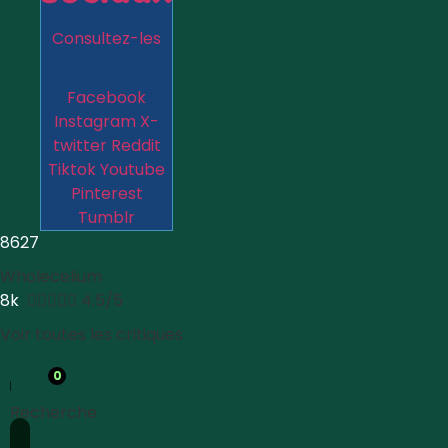
Consultez-les
Facebook
Instagram
X-
twitter
Reddit
Tiktok
Youtube
Pinterest
Tumblr
8627
Wholecelium
8k





4.5/5
Voir toutes les critiques
0
Recherche