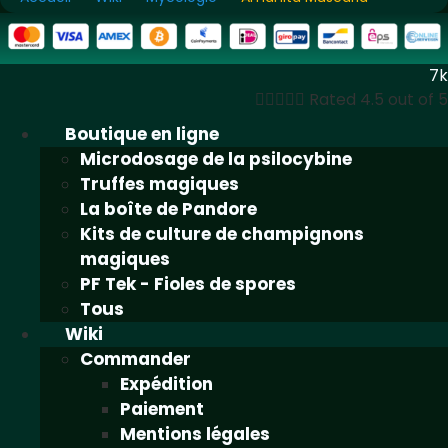
7k





Rated 4.5 out of 5
Boutique en ligne
Microdosage de la psilocybine
Truffes magiques
La boîte de Pandore
Kits de culture de champignons
magiques
PF Tek - Fioles de spores
Tous
Wiki
Commander
Expédition
Paiement
Mentions légales