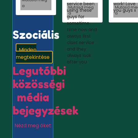
service been
work! Love
a
Mutasd meg
Mutasd me
using these
you guys x
a
a
guys for
sometime
time now and
Szociális
always first
class service
and they
Minden
always look
megtekintése
after you
Legutóbbi
közösségi
média
bejegyzések
Nézd meg őket