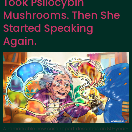
Took Psilocybin
Mushrooms. Then She
Started Speaking
Again.
A remarkable new case report describes an 80-year-