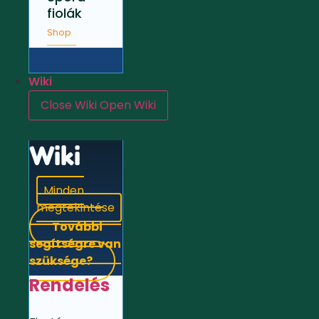
fiolák
Shop
Wiki
Close Wiki
Open Wiki
Wiki
Minden
megtekintése
További
segítségre van
szüksége?
Rendelés