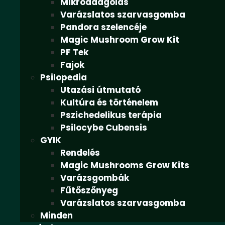
Mikroadagolás
Varázslatos szarvasgomba
Pandora szelencéje
Magic Mushroom Grow Kit
PF Tek
Fajok
Psilopedia
Utazási útmutató
Kultúra és történelem
Pszichedelikus terápia
Psilocybe Cubensis
GYIK
Rendelés
Magic Mushrooms Grow Kits
Varázsgombák
Fűtőszőnyeg
Varázslatos szarvasgomba
Minden