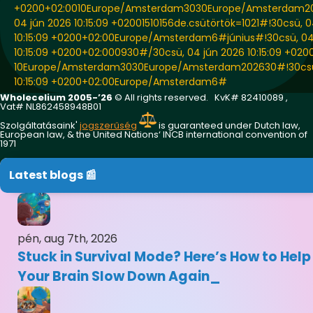
+0200+02:0010Europe/Amsterdam3030Europe/Amsterdam2
04 jún 2026 10:15:09 +02001510156de.csütörtök=1021#!30csü, 0
10:15:09 +0200+02:00Europe/Amsterdam6#június#!30csü, 04
10:15:09 +0200+02:000930#/30csü, 04 jún 2026 10:15:09 +020
10Europe/Amsterdam3030Europe/Amsterdam202630#!30csü,
10:15:09 +0200+02:00Europe/Amsterdam6#
Wholecelium 2005-’26
©️ All rights reserved. KvK# 82410089 ,
Vat# NL862458948B01
Szolgáltatásaink'
jogszerűség
is guaranteed under Dutch law,
European law, & the United Nations‘ INCB international convention of
1971
Latest blogs 📰
pén, aug 7th, 2026
Stuck in Survival Mode? Here’s How to Help
Your Brain Slow Down Again