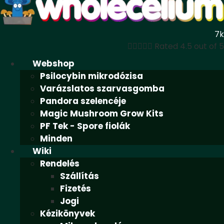
7k





Rated 4.5 out of 5
Webshop
Psilocybin mikrodózisa
Varázslatos szarvasgomba
Pandora szelencéje
Magic Mushroom Grow Kits
PF Tek - Spore fiolák
Minden
Wiki
Rendelés
Szállítás
Fizetés
Jogi
Kézikönyvek