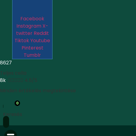
Facebook
Instagram
X-
twitter
Reddit
Tiktok
Youtube
Pinterest
Tumblr
8627
Teljes cella
8k





4.5/5
Minden értékelés megtekintése
0
Keresés