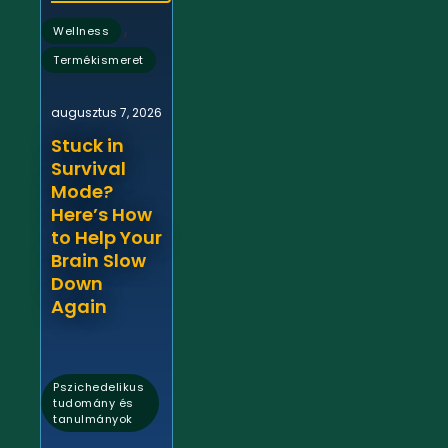
,
Wellness
Termékismeret
augusztus 7, 2026
Stuck in
Survival
Mode?
Here’s How
to Help Your
Brain Slow
Down
Again
Pszichedelikus
tudomány és
tanulmányok
,