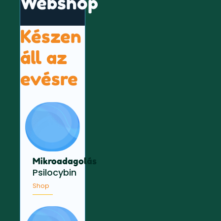
Webshop
Készen
áll az
evésre
Mikroadagolás
Psilocybin
Shop