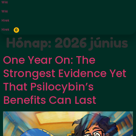
Wiki
Wiki
Hírek
Hírek
0
Hónap:
2026 június
One Year On: The
Strongest Evidence Yet
That Psilocybin’s
Benefits Can Last