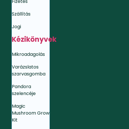
Fizetés
Szállítás
Jogi
Kézikönyvek
Mikroadagolás
Varázslatos
szarvasgomba
Pandora
szelencéje
Magic
Mushroom Grow
Kit