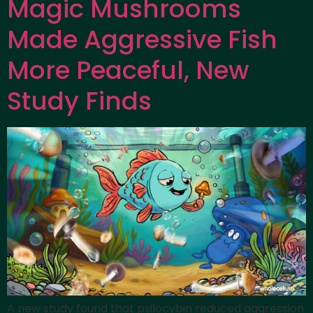
Magic Mushrooms
Made Aggressive Fish
More Peaceful, New
Study Finds
A new study found that psilocybin reduced aggression