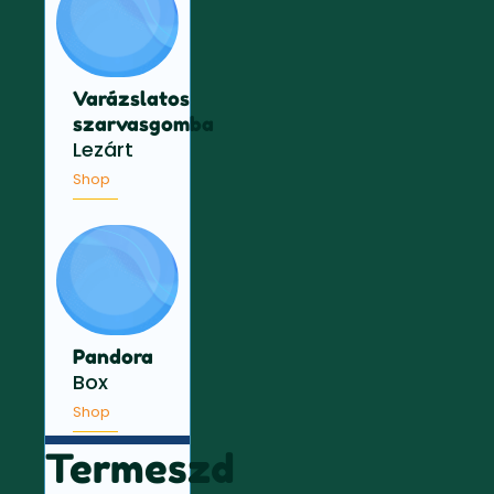
Varázslatos
szarvasgomba
Lezárt
Shop
Pandora
Box
Shop
Termeszd