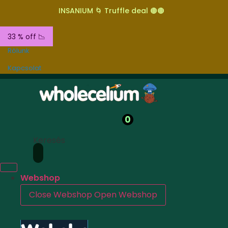
INSANIUM 🌀 Truffle deal 🟤🟤
33 % off 📉
Rólunk
Kapcsolat
0
Keresés
Webshop
Close Webshop
Open Webshop