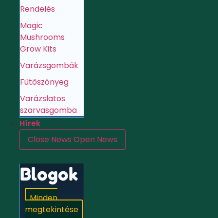
Rendelés
Magic
Mushrooms
Grow Kits
Varázsgombák
Fűtőszőnyeg
Varázslatos
szarvasgomba
Hírek
Close News
Open News
Blogok
Minden
megtekintése