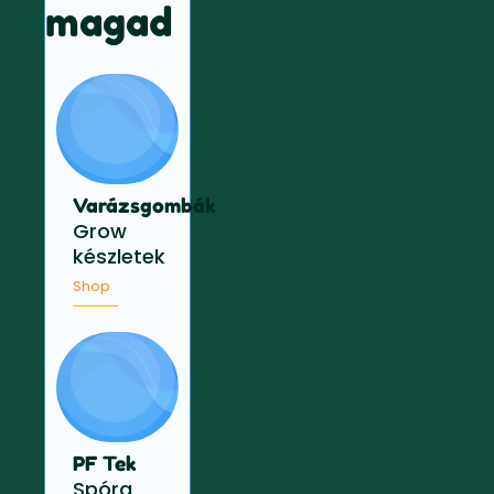
magad
Varázsgombák
Grow
készletek
Shop
PF Tek
Spóra