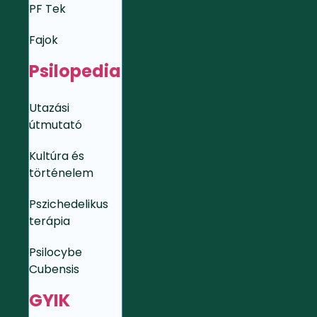
PF Tek
Fajok
Psilopedia
Utazási
útmutató
Kultúra és
történelem
Pszichedelikus
terápia
Psilocybe
Cubensis
GYIK