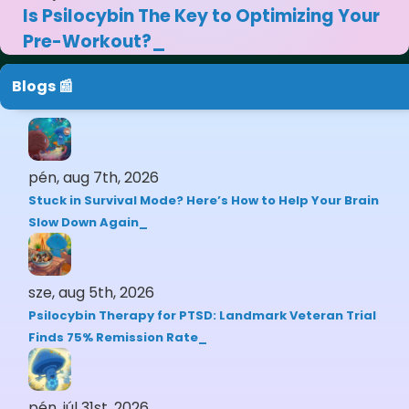
Is Psilocybin The Key to Optimizing Your
Pre-Workout?
Blogs 📰
pén, aug 7th, 2026
Stuck in Survival Mode? Here’s How to Help Your Brain
Slow Down Again
sze, aug 5th, 2026
Psilocybin Therapy for PTSD: Landmark Veteran Trial
Finds 75% Remission Rate
pén, júl 31st, 2026