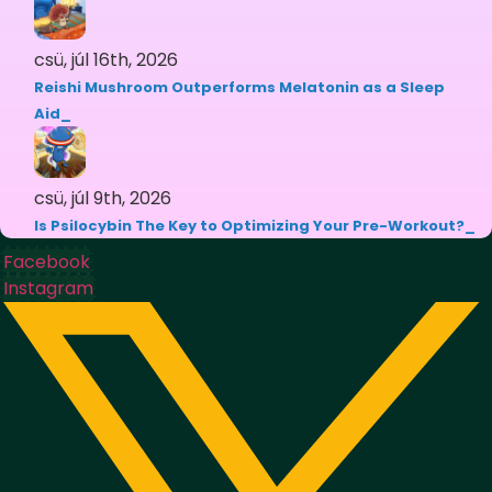
csü, júl 16th, 2026
Reishi Mushroom Outperforms Melatonin as a Sleep
Aid
csü, júl 9th, 2026
Is Psilocybin The Key to Optimizing Your Pre-Workout?
Facebook
Instagram