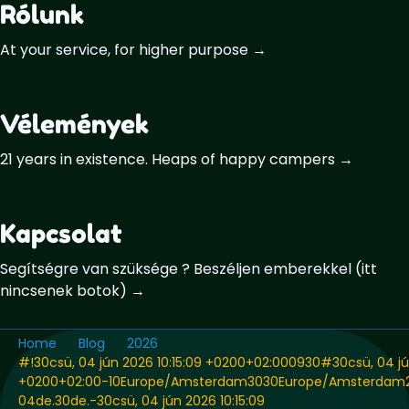
Rólunk
At your service, for higher purpose →
Vélemények
21 years in existence. Heaps of happy campers →
Kapcsolat
Segítségre van szüksége ? Beszéljen emberekkel (itt
nincsenek botok) →
Home
Blog
2026
#!30csü, 04 jún 2026 10:15:09 +0200+02:000930#30csü, 04 jún
+0200+02:00-10Europe/Amsterdam3030Europe/Amsterdam
04de.30de.-30csü, 04 jún 2026 10:15:09