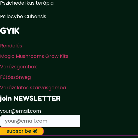
Pszichedelikus terápia
Psilocybe Cubensis
GYIK
Rendelés
Magic Mushrooms Grow Kits
Varázsgombák
Fűtőszőnyeg
Varázslatos szarvasgomba
join NEWSLETTER
your@email.com
subscribe 🕊️