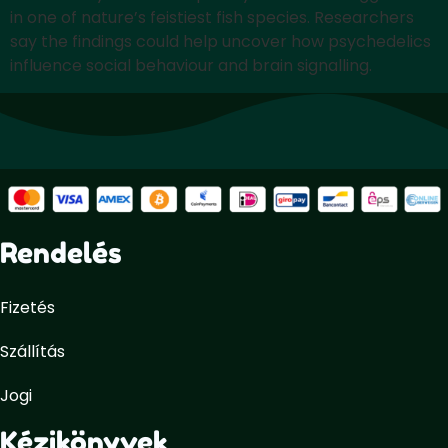
in one of nature’s feistiest fish species. Researchers
say the findings could help uncover how psychedelics
influence social behaviour and brain signalling.
Rendelés
Fizetés
Szállítás
Jogi
Kézikönyvek