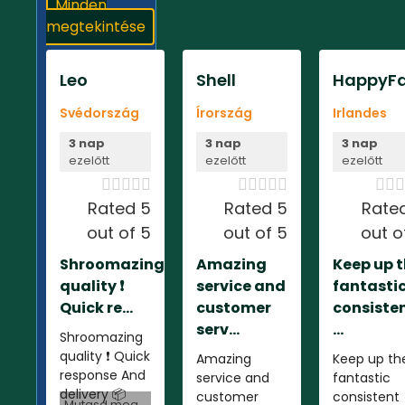
Minden
megtekintése
Leo
Shell
HappyFa
Svédország
Írország
Irlandes
3 nap
3 nap
3 nap
ezelőtt
ezelőtt
ezelőtt













Rated 5
Rated 5
Rate
out of 5
out of 5
out o
Shroomazing
Amazing
Keep up 
quality ❗️
service and
fantasti
Quick re...
customer
consiste
serv...
...
Shroomazing
quality ❗️ Quick
Amazing
Keep up th
response And
service and
fantastic
delivery 📦
customer
consistent
Mutasd meg