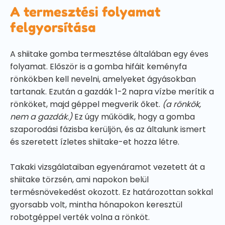
A termesztési folyamat
felgyorsítása
A shiitake gomba termesztése általában egy éves
folyamat. Először is a gomba hifáit keményfa
rönkökben kell nevelni, amelyeket ágyásokban
tartanak. Ezután a gazdák 1-2 napra vízbe merítik a
rönköket, majd géppel megverik őket.
(a rönkök,
nem a gazdák.)
Ez úgy működik, hogy a gomba
szaporodási fázisba kerüljön, és az általunk ismert
és szeretett ízletes shiitake-et hozza létre.
Takaki vizsgálataiban egyenáramot vezetett át a
shiitake törzsén, ami napokon belül
termésnövekedést okozott. Ez határozottan sokkal
gyorsabb volt, mintha hónapokon keresztül
robotgéppel verték volna a rönköt.