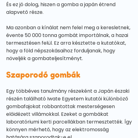
És ez jó dolog, hiszen a gomba a japán étrend
alapvető része.
Ma azonban a kínálat nem felel meg a keresletnek,
évente 50 000 tonna gombát importálnak, a hazai
termesztésen felül. Ez arra késztette a kutatókat,
hogy a föld népszokásaihoz forduljanak, hogy
növeljék a gombateljesítményt.
Szaporodó gombák
Egy többéves tanulmány részeként a Japán északi
részén található Iwate Egyetem kutatói különböző
gombafajokat robbantottak mesterségesen
előidézett villámokkal. Ezeket a gombákat
laboratóriumi kerti parcellákban termesztették. Így
könnyen mérhető, hogy az elektromosság
hatására szaporodtak-e el.