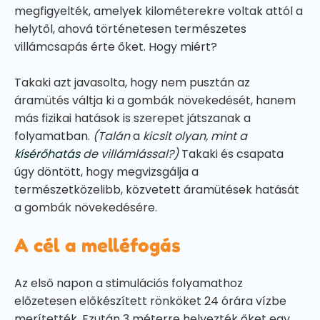
megfigyelték, amelyek kilométerekre voltak attól a
helytől, ahová történetesen természetes
villámcsapás érte őket. Hogy miért?
Takaki azt javasolta, hogy nem pusztán az
áramütés váltja ki a gombák növekedését, hanem
más fizikai hatások is szerepet játszanak a
folyamatban.
(Talán
a
kicsit olyan, mint a
kísérőhatás
de villámlással?)
Takaki és csapata
úgy döntött, hogy megvizsgálja a
természetközelibb, közvetett áramütések hatását
a gombák növekedésére.
A cél a melléfogás
Az első napon a stimulációs folyamathoz
előzetesen előkészített rönköket 24 órára vízbe
merítették. Ezután 3 méterre helyezték őket egy