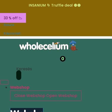
INSANIUM 🌀 Truffle deal 🟤🟤
33 % off 📉
Rólunk
Kapcsolat
0
Keresés
Webshop
Close Webshop
Open Webshop