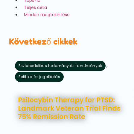
Top5/10
Teljes cella
Minden megtekintése
Következő cikkek
,
Pszichedelikus tudomány és tanulmányok
Politika és jogalkotás
augusztus 5, 2026
Psilocybin Therapy for PTSD:
Landmark Veteran Trial Finds
75% Remission Rate