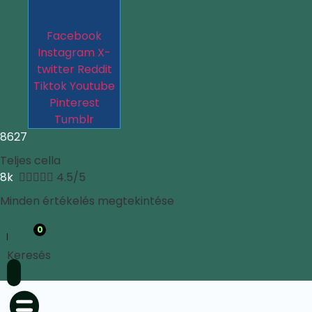
Facebook
Instagram
X-
twitter
Reddit
Tiktok
Youtube
Pinterest
Tumblr
8627
Teljes cella
8k





4.5/5
Minden értékelés megtekintése
0
Keresés