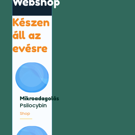
Webshop
Készen
áll az
evésre
Mikroadagolás
Psilocybin
Shop