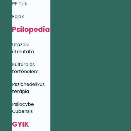
PF Tek
Fajok
Psilopedia
Utazási
útmutató
Kultúra és
történelem
Pszichedelikus
terápia
Psilocybe
Cubensis
GYIK