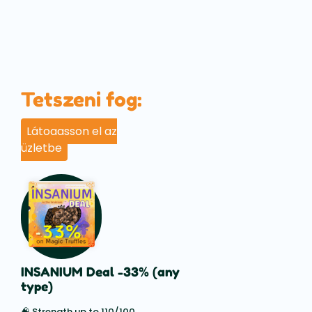
Tetszeni fog:
Látogasson el az
üzletbe
INSANIUM Deal -33% (any
type)
🧠 Strength up to 110/100