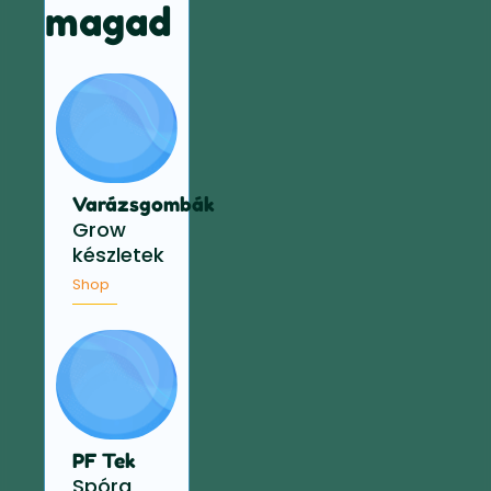
magad
Varázsgombák
Grow
készletek
Shop
PF Tek
Spóra