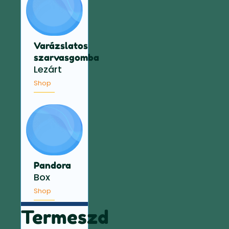
Varázslatos
szarvasgomba
Lezárt
Shop
Pandora
Box
Shop
Termeszd