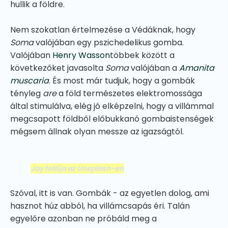
hullik a földre.
Nem szokatlan értelmezése a Védáknak, hogy
Soma
valójában egy pszichedelikus gomba.
Valójában
Henry Wasson
többek között a
következőket javasolta
Soma
valójában a
Amanita
muscaria
. És most már tudjuk, hogy a gombák
tényleg
are
a föld természetes elektromossága
által stimulálva, elég jó elképzelni, hogy a villámmal
megcsapott földből előbukkanó gombaistenségek
mégsem állnak olyan messze az igazságtól.
Jay fotója az Unsplash-en
Szóval, itt is van. Gombák - az egyetlen dolog, ami
hasznot húz abból, ha villámcsapás éri. Talán
egyelőre azonban ne próbáld meg a