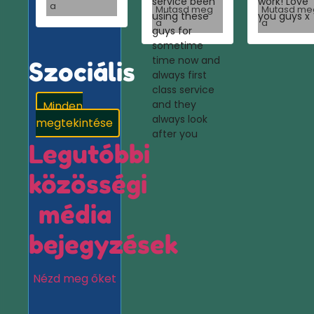
service been
work! Love
a
Mutasd meg
Mutasd me
using these
you guys x
a
a
guys for
sometime
time now and
Szociális
always first
class service
and they
Minden
always look
megtekintése
after you
Legutóbbi
közösségi
média
bejegyzések
Nézd meg őket