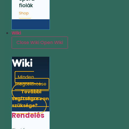
fiolák
Shop
Wiki
Close Wiki
Open Wiki
Wiki
Minden
megtekintése
További
segítségre van
szüksége?
Rendelés