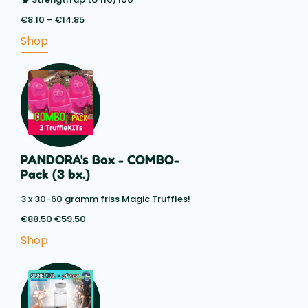
€
8.10
–
€
14.85
Price
range:
Shop
€8.10
through
€14.85
PANDORA's Box - COMBO-
Pack (3 bx.)
3 x 30-60 gramm friss Magic Truffles!
€
88.50
Az
€
59.50
A
eredeti
jelenlegi
Shop
ár:
ár:
€88.50.
€59.50.