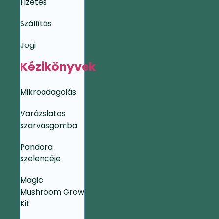
Fizetés
Szállítás
Jogi
Kézikönyvek
Mikroadagolás
Varázslatos
szarvasgomba
Pandora
szelencéje
Magic
Mushroom Grow
Kit