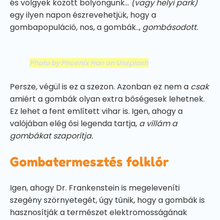
és völgyek között bolyongunk...
(vagy helyi park)
egy ilyen napon észrevehetjük, hogy a
gombapopuláció, nos, a gombák..,
gombásodott.
Photo by Phoenix Han on Unsplash
Persze, végül is ez a szezon. Azonban ez nem a
csak
amiért a gombák olyan extra bőségesek lehetnek.
Ez lehet a fent említett vihar is. Igen, ahogy a
valójában elég ősi legenda tartja,
a villám a
gombákat szaporítja.
Gombatermesztés folklór
Igen, ahogy Dr. Frankenstein is megeleveníti
szegény szörnyetegét, úgy tűnik, hogy a gombák is
hasznosítják a természet elektromosságának