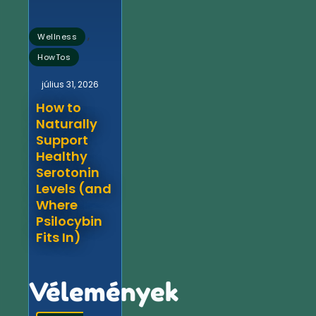
,
Wellness
HowTos
július 31, 2026
How to
Naturally
Support
Healthy
Serotonin
Levels (and
Where
Psilocybin
Fits In)
Vélemények