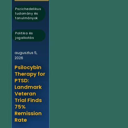
Pszichedelikus
tudomány és
tanulmányok
,
Politika és
jogalkotás
augusztus 5,
2026
Psilocybin
Therapy for
PTSD:
Landmark
Veteran
Trial Finds
75%
Remission
Rate