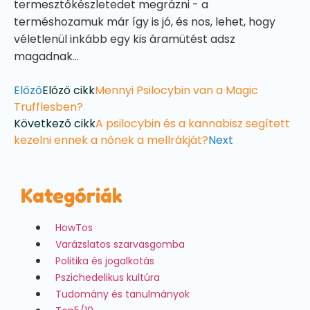
termesztőkészletedet megrázni - a
terméshozamuk már így is jó, és nos, lehet, hogy
véletlenül inkább egy kis áramütést adsz
magadnak...
Előző
Előző cikk
Mennyi Psilocybin van a Magic
Trufflesben?
Következő cikk
A psilocybin és a kannabisz segített
kezelni ennek a nőnek a mellrákját?
Next
Kategóriák
HowTos
Varázslatos szarvasgomba
Politika és jogalkotás
Pszichedelikus kultúra
Tudomány és tanulmányok