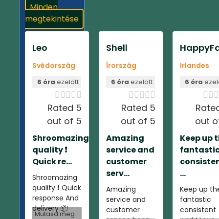
Minden
megtekintése
Leo
Shell
HappyFa
Svédország
Írország
Irlandes
6 óra
ezelőtt
6 óra
ezelőtt
6 óra
ezel













Rated 5
Rated 5
Rate
out of 5
out of 5
out o
Shroomazing
Amazing
Keep up 
quality ❗️
service and
fantasti
Quick re...
customer
consiste
serv...
...
Shroomazing
quality ❗️ Quick
Amazing
Keep up th
response And
service and
fantastic
delivery 📦
customer
consistent
Mutasd meg