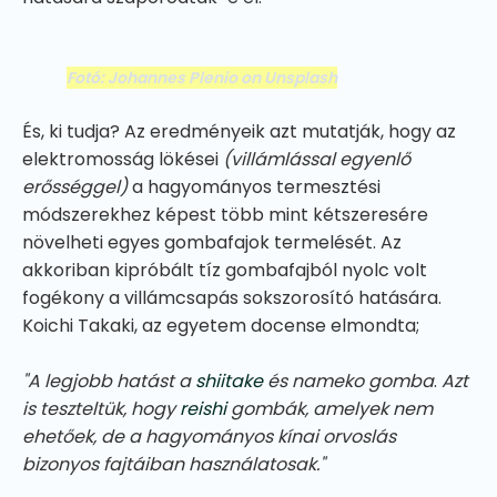
Fotó: Johannes Plenio on Unsplash
És, ki tudja? Az eredményeik azt mutatják, hogy az
elektromosság lökései
(villámlással egyenlő
erősséggel)
a hagyományos termesztési
módszerekhez képest több mint kétszeresére
növelheti egyes gombafajok termelését. Az
akkoriban kipróbált tíz gombafajból nyolc volt
fogékony a villámcsapás sokszorosító hatására.
Koichi Takaki, az egyetem docense elmondta;
"A legjobb hatást a
shiitake
és nameko gomba
.
Azt
is teszteltük, hogy
reishi
gombák, amelyek nem
ehetőek, de a hagyományos kínai orvoslás
bizonyos fajtáiban használatosak."