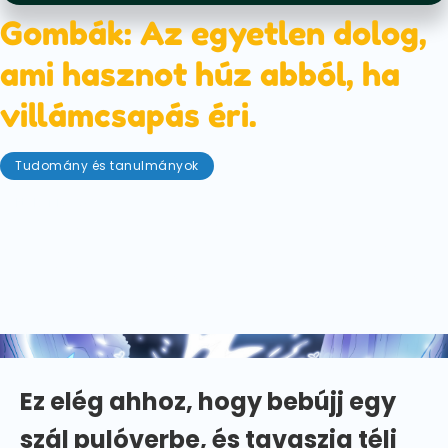
Gombák: Az egyetlen dolog,
ami hasznot húz abból, ha
villámcsapás éri.
Tudomány és tanulmányok
október 17, 2022
Nyakunkon a kísérteties szezon. Az eső csapkod, a
szél süvölt, mintha a nyár utolsó morzsáit is el
akarná fújni. Aztán jönnek a villámok és a villámok
(nagyon, nagyon megijeszt!), amelyek megrázzák
magát az eget.
Ez elég ahhoz, hogy bebújj egy
szál pulóverbe, és tavaszig téli