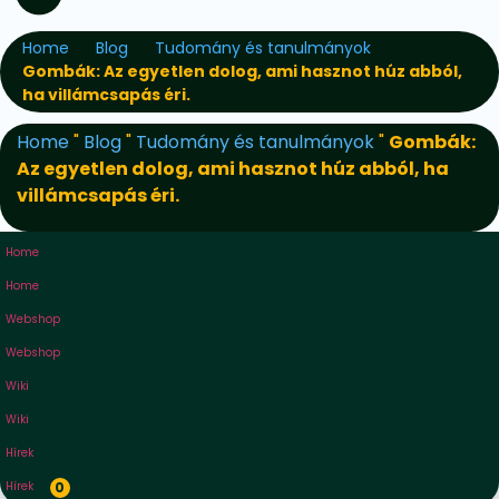
Home
Blog
Tudomány és tanulmányok
Gombák: Az egyetlen dolog, ami hasznot húz abból,
ha villámcsapás éri.
Home
"
Blog
"
Tudomány és tanulmányok
"
Gombák:
Az egyetlen dolog, ami hasznot húz abból, ha
villámcsapás éri.
Home
Home
Webshop
Webshop
Wiki
Wiki
Hírek
Hírek
0