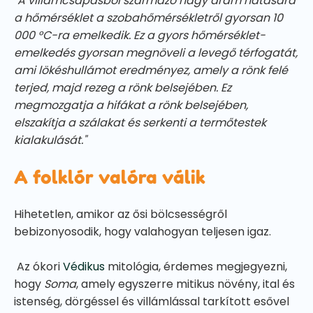
"A villámcsapásból származó nagy áram hatására
a hőmérséklet a szobahőmérsékletről gyorsan 10
000 °C-ra emelkedik. Ez a gyors hőmérséklet-
emelkedés gyorsan megnöveli a levegő térfogatát,
ami lökéshullámot eredményez, amely a rönk felé
terjed, majd rezeg a rönk belsejében. Ez
megmozgatja a hifákat a rönk belsejében,
elszakítja a szálakat és serkenti a termőtestek
kialakulását."
A folklór valóra válik
Hihetetlen, amikor az ősi bölcsességről
bebizonyosodik, hogy valahogyan teljesen igaz.
Az ókori
Védikus
mitológia, érdemes megjegyezni,
hogy
Soma
, amely egyszerre mitikus növény, ital és
istenség, dörgéssel és villámlással tarkított esővel