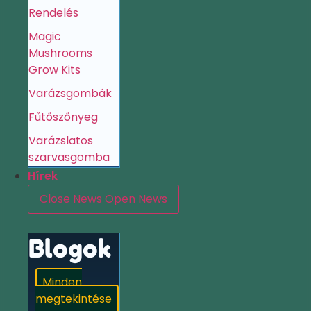
Rendelés
Magic
Mushrooms
Grow Kits
Varázsgombák
Fűtőszőnyeg
Varázslatos
szarvasgomba
Hírek
Close News
Open News
Blogok
Minden
megtekintése