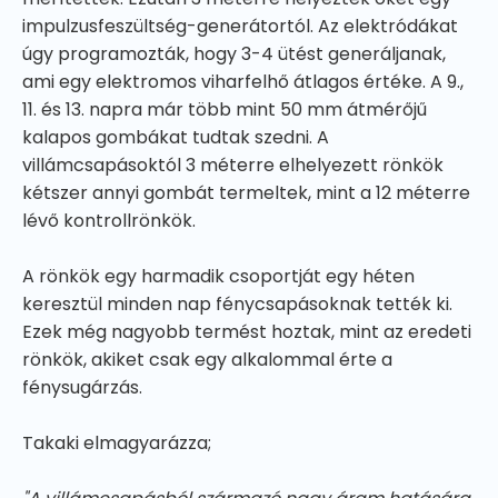
impulzusfeszültség-generátortól. Az elektródákat
úgy programozták, hogy 3-4 ütést generáljanak,
ami egy elektromos viharfelhő átlagos értéke. A 9.,
11. és 13. napra már több mint 50 mm átmérőjű
kalapos gombákat tudtak szedni. A
villámcsapásoktól 3 méterre elhelyezett rönkök
kétszer annyi gombát termeltek, mint a 12 méterre
lévő kontrollrönkök.
A rönkök egy harmadik csoportját egy héten
keresztül minden nap fénycsapásoknak tették ki.
Ezek még nagyobb termést hoztak, mint az eredeti
rönkök, akiket csak egy alkalommal érte a
fénysugárzás.
Takaki elmagyarázza;