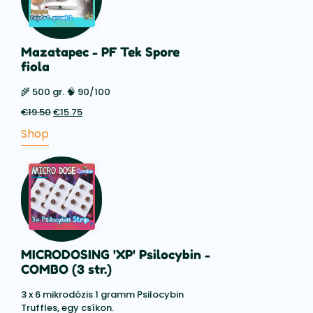
Mazatapec - PF Tek Spore
fiola
🌾 500 gr. 🧠 90/100
€
19.50
Az
€
15.75
A
eredeti
jelenlegi
Shop
ár:
ár:
€19.50.
€15.75.
MICRODOSING 'XP' Psilocybin -
COMBO (3 str.)
3 x 6 mikrodózis 1 gramm Psilocybin
Truffles, egy csíkon.