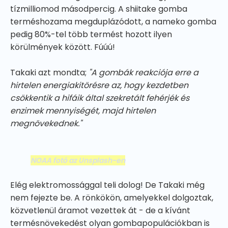
tízmilliomod másodpercig. A shiitake gomba
terméshozama megduplázódott, a nameko gomba
pedig 80%-tel több termést hozott ilyen
körülmények között. Fúúú!
Takaki azt mondta;
"A gombák reakciója erre a
hirtelen energiakitörésre az, hogy kezdetben
csökkentik a hifáik által szekretált fehérjék és
enzimek mennyiségét, majd hirtelen
megnövekednek."
NOAA fotó az Unsplash-en
Elég elektromossággal teli dolog! De Takaki még
nem fejezte be. A rönkökön, amelyekkel dolgoztak,
közvetlenül áramot vezettek át - de a kívánt
termésnövekedést olyan gombapopulációkban is