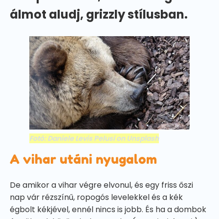
álmot aludj, grizzly stílusban.
Fotó: Daniele Levis Pelusi on Unsplash
A vihar utáni nyugalom
De amikor a vihar végre elvonul, és egy friss őszi
nap vár rézszínű, ropogós levelekkel és a kék
égbolt kékjével, ennél nincs is jobb. És ha a dombok