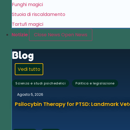
Funghi magici
Stuoia di riscaldamento
Tartufi magici
Notizie
Close News
Open News
Blog
Vedi tutto
,
Scienza e studi psichedelici
Politica e legislazione
Agosto 5, 2026
Psilocybin Therapy for PTSD: Landmark Vet