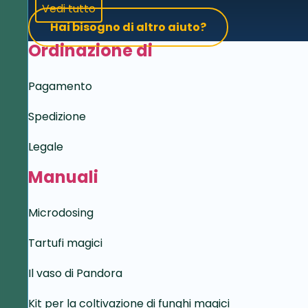
Vedi tutto
Hai bisogno di altro aiuto?
Ordinazione di
Pagamento
Spedizione
Legale
Manuali
Microdosing
Tartufi magici
Il vaso di Pandora
Kit per la coltivazione di funghi magici