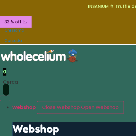
INSANIUM 🌀 Truffle de
33 % off 📉
Chi siamo
Contatta
0
Cerca
Webshop
Close Webshop
Open Webshop
Webshop