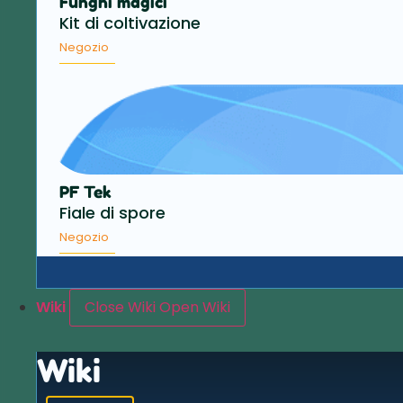
Funghi magici
Kit di coltivazione
Negozio
PF Tek
Fiale di spore
Negozio
Wiki
Close Wiki
Open Wiki
Wiki