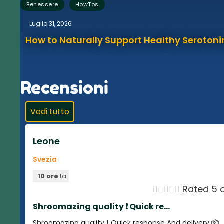
,
Benessere
HowTos
Luglio 31, 2026
How to Naturally Support Healthy Serotonin
Recensioni
Vedi tutto
Leone
Svezia
10 ore
fa





Rated 5 o
Shroomazing quality ❗️ Quick re...
Shroomazing quality ❗️ Quick response And delivery 📦