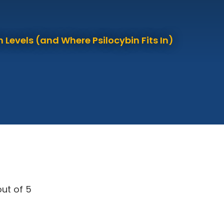
 Levels (and Where Psilocybin Fits In)
ut of 5