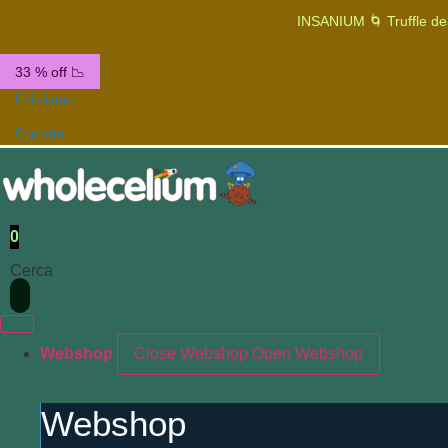
INSANIUM 🌀 Truffle de
33 % off 📉
Chi siamo
Contatta
0
Cerca
Webshop
Close Webshop
Open Webshop
Webshop