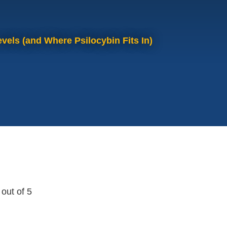
vels (and Where Psilocybin Fits In)
out of 5