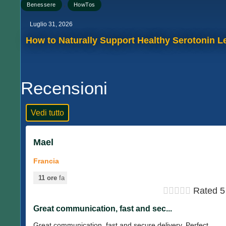
,
Benessere
HowTos
Luglio 31, 2026
How to Naturally Support Healthy Serotonin Le
Recensioni
Vedi tutto
Mael
Francia
11 ore
fa





Rated 5 
Great communication, fast and sec...
Great communication, fast and secure delivery. Perfect