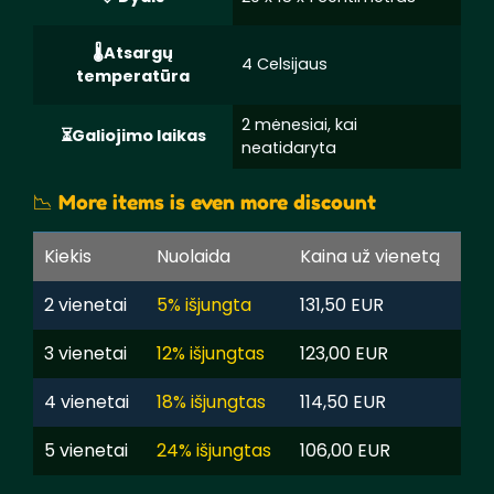
Atsargų
4 Celsijaus
temperatūra
2 mėnesiai, kai
Galiojimo laikas
neatidaryta
📉 More items is even more discount
Kiekis
Nuolaida
Kaina už vienetą
2 vienetai
5% išjungta
131,50 EUR
3 vienetai
12% išjungtas
123,00 EUR
4 vienetai
18% išjungtas
114,50 EUR
5 vienetai
24% išjungtas
106,00 EUR