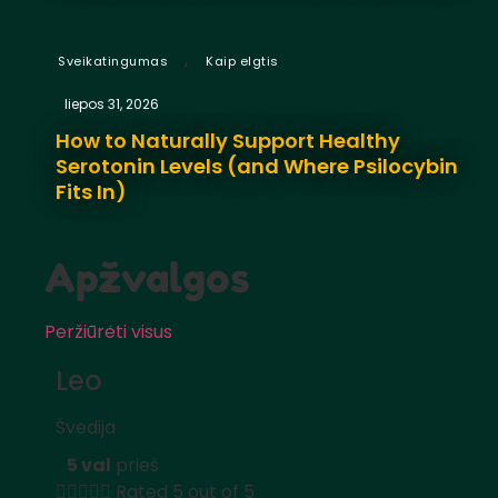
,
Sveikatingumas
Kaip elgtis
liepos 31, 2026
How to Naturally Support Healthy
Serotonin Levels (and Where Psilocybin
Fits In)
Apžvalgos
Peržiūrėti visus
Leo
Švedija
5 val
prieš





Rated 5 out of 5