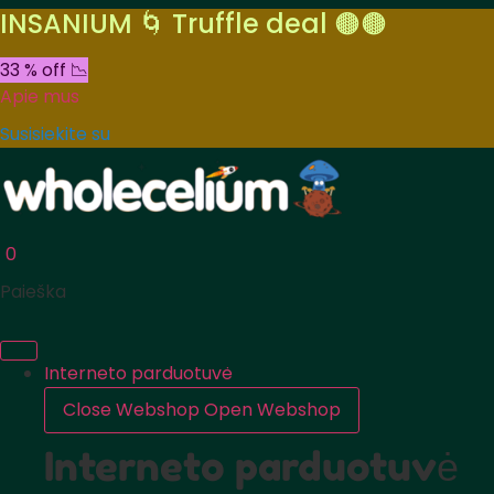
INSANIUM 🌀 Truffle deal 🟤🟤
33 % off 📉
Apie mus
Susisiekite su
0
Paieška
Interneto parduotuvė
Close Webshop
Open Webshop
Interneto parduotuvė