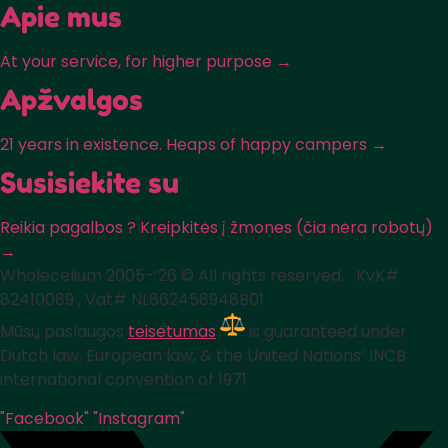
Apie mus
At your service, for higher purpose →
Apžvalgos
21 years in existence. Heaps of happy campers →
Susisiekite su
Reikia pagalbos ? Kreipkitės į žmones (čia nėra robotų)
→
Wholecelium 2005-’26 ©️ All rights reserved. KvK#
82410089 , Vat# NL862458948B01
Mūsų paslaugos
teisėtumas
is guaranteed under
Dutch law, European law, & the United Nations‘ INCB
international convention of 1971
"Facebook"
"Instagram"