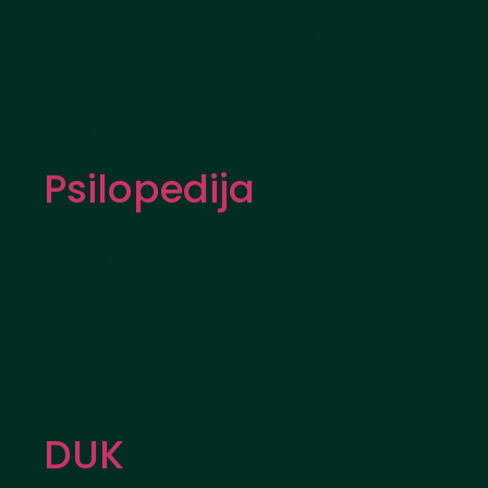
Magiškų grybų auginimo rinkinys
PF Tek
Rūšys
Psilopedija
Kelionių vadovas
Kultūra ir istorija
Psichodelinė terapija
Psilocybe Cubensis
DUK