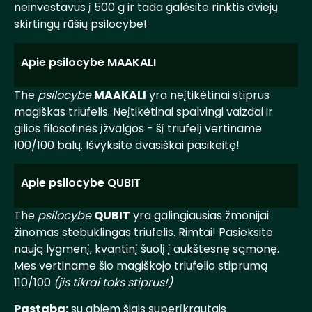
neinvestavus į 500 g ir tada galėsite rinktis dviejų
skirtingų rūšių psilocybe!
Apie psilocybe MAAKALI
The
psilocybe
MAAKALI
yra neįtikėtinai stiprus
magiškas triufelis. Neįtikėtinai spalvingi vaizdai ir
gilios filosofinės įžvalgos - šį triufelį vertiname
100/100 balų. Išvyksite dvasiškai pasikeitę!
Apie psilocybe QUBIT
The
psilocybe
QUBIT
yra galingiausias žmonijai
žinomas stebuklingas triufelis. Rimtai! Pasieksite
naują lygmenį, kvantinį šuolį į aukštesnę sąmonę.
Mes vertiname šio magiškojo triufelio stiprumą
110/100
(jis tikrai toks stiprus!)
Pastaba:
su abiem šiais superįkrautais