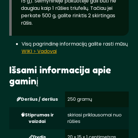
15 g). Šeimyninėje pakuotėje gali būti ne
daugiau kaip 1 rūšies triufelių. Tačiau jei
perkate 500 g, galite rinktis 2 skirtingas
rūšis.
Visą pagrindinę informaciją galite rasti mūsų
WIKI > Vadovai
Išsami informacija apie
gaminį
Derlius / derlius
250 gramų
Stiprumas ir
skiriasi priklausomai nuo
vaizdai
rūšies
Dydis
20 x 15 x 1 centimetras