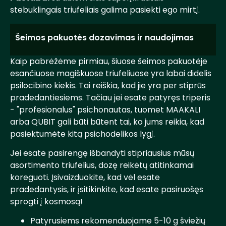
stebuklingais triufeliais galima pasiekti ego mirtį.
Šeimos pakuotės dozavimas ir naudojimas
Kaip pabrėžėme pirmiau, šiuose šeimos pakuotėje
esančiuose magiškuose triufeliuose yra labai didelis
psilocibino kiekis. Tai reiškia, kad jie yra per stiprūs
pradedantiesiems. Tačiau jei esate patyręs triperis
- "profesionalus" psichonautas, tuomet MAAKALI
arba QUBIT gali būti būtent tai, ko jums reikia, kad
pasiektumėte kitą psichodelikos lygį.
Jei esate pasirengę išbandyti stipriausius mūsų
asortimento triufelius, dozę reikėtų atitinkamai
koreguoti. Įsivaizduokite, kad vėl esate
pradedantysis, ir įsitikinkite, kad esate pasiruošęs
sprogti į kosmosą!
Patyrusiems rekomenduojame 5-10 g šviežių