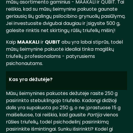
mūsų asortimento gaminius - MAAKALI ir QUBIT. Tai
reiškia, kad su mūsų šeimynine pakuote gaunate
geriausią šių galingų psilocibino grynuolių pasiūlymą.
Jei investuosite dvigubai daugiau ir įsigysite 500 g,
galėsite rinktis net skirtingų rūšių triufelių mišinį!
Kaip
MAAKALI
ir
QUBIT
abu yra labai stiprūs, todėl
mūsų šeimyninė pakuotė idealiai tinka magiškų
triufelių profesionalams - patyrusiems
psichonautams.
Kas yra dėžutėje?
Mūsų šeimyninės pakuotės dėžutėje rasite 250 g
pasirinkto stebuklingojo triufelio. Kadangi didžioji
dalis yra supakuota po 250 g, o ne įprastuose 15 g
maišeliuose, tai reiškia, kad gausite
Partija
vienos
rūšies triufelių, todėl psichodelinį pasirinkimą
pasirinkite išmintingai. Sunku išsirinkti? Kodėl gi