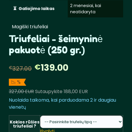
2 mėnesiai, kai
Galiojimo laikas
neatidaryta
Magiški triufeliai
Triufeliai - šeimyninė
pakuotė (250 gr.)
139.00
€
Pradinė
Dabartinė
€
327.00
kaina
kaina
📉 %
327,00 EUR
Sutaupykite 188,00 EUR
buvo:
yra:
Nuolaida taikoma, kai parduodama 2 ir daugiau
vienetų
€327.00.
€139.00.
Kokios rūšies
triufeliai ?
Išvalyti