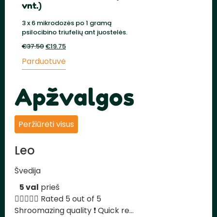
vnt.)
3 x 6 mikrodozės po 1 gramą
psilocibino triufelių ant juostelės.
€
37.50
Pradinė
€
19.75
Dabartinė
kaina
kaina
Parduotuvė
buvo:
yra:
€37.50.
€19.75.
Apžvalgos
Peržiūrėti visus
Leo
Švedija
5 val
prieš





Rated 5 out of 5
Shroomazing quality ❗️ Quick re...