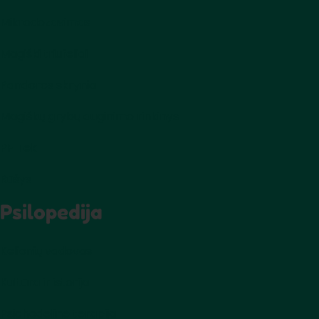
Mikrodozavimas
Magiški triufeliai
Pandoros skrynia
Magiškų grybų auginimo rinkinys
PF Tek
Rūšys
Psilopedija
Kelionių vadovas
Kultūra ir istorija
Psichodelinė terapija