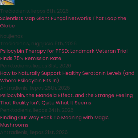
Trečiadienis, liepos 8th, 2026
Scientists Map Giant Fungal Networks That Loop the
Globe
Naujienos
Trečiadienis, rugpjūčio 5th, 2026
Psilocybin Therapy for PTSD: Landmark Veteran Trial
Finds 75% Remission Rate
Penktadienis, liepos 31st, 2026
How to Naturally Support Healthy Serotonin Levels (and
Where Psilocybin Fits In)
Antradienis, liepos 28th, 2026
Psilocybin, the Mandela Effect, and the Strange Feeling
That Reality Isn’t Quite What It Seems
Penktadienis, liepos 24th, 2026
Finding Our Way Back To Meaning with Magic
Mushrooms
Antradienis, liepos 21st, 2026