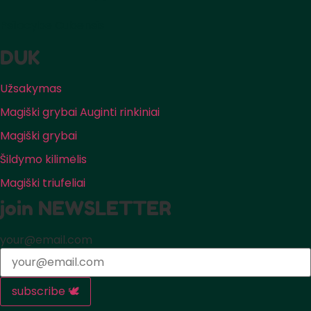
Psilocybe Cubensis
DUK
Užsakymas
Magiški grybai Auginti rinkiniai
Magiški grybai
Šildymo kilimėlis
Magiški triufeliai
join NEWSLETTER
your@email.com
subscribe 🕊️