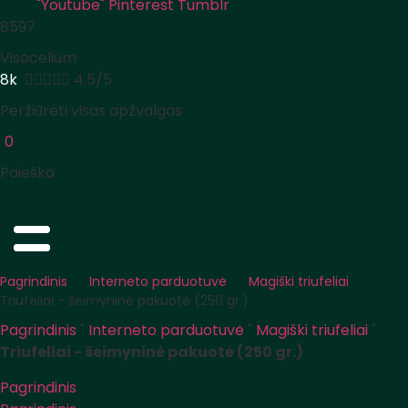
"Youtube"
Pinterest
Tumblr
8597
Visocelium
8k





4.5/5
Peržiūrėti visas apžvalgas
0
Paieška
Pagrindinis
Interneto parduotuvė
Magiški triufeliai
Triufeliai - šeimyninė pakuotė (250 gr.)
Pagrindinis
"
Interneto parduotuvė
"
Magiški triufeliai
"
Triufeliai - šeimyninė pakuotė (250 gr.)
Pagrindinis