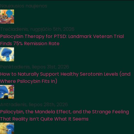
Naujausios naujienos
Trečiadienis, rugpjūčio 5th, 2026
Psilocybin Therapy for PTSD: Landmark Veteran Trial
Finds 75% Remission Rate
Penktadienis, liepos 31st, 2026
How to Naturally Support Healthy Serotonin Levels (and
Where Psilocybin Fits In)
Antradienis, liepos 28th, 2026
Psilocybin, the Mandela Effect, and the Strange Feeling
That Reality Isn’t Quite What It Seems