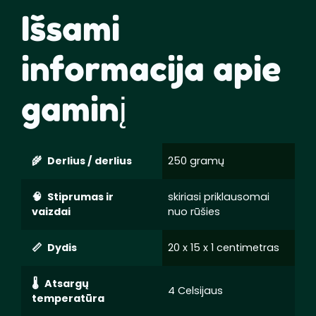
Išsami
informacija apie
gaminį
Derlius / derlius
250 gramų
Stiprumas ir
skiriasi priklausomai
vaizdai
nuo rūšies
Dydis
20 x 15 x 1 centimetras
Atsargų
4 Celsijaus
temperatūra