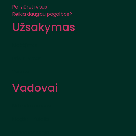
Peržiūrėti visus
Reikia daugiau pagalbos?
Užsakymas
Mokėjimas
Pristatymas
Teisinis
Vadovai
Mikrodozavimas
Magiški triufeliai
Pandoros skrynia