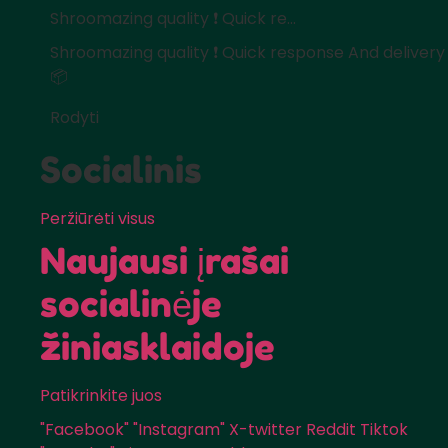
Shroomazing quality ❗️ Quick re...
Shroomazing quality ❗️ Quick response And delivery
📦
Rodyti
Socialinis
Peržiūrėti visus
Naujausi įrašai
socialinėje
žiniasklaidoje
Patikrinkite juos
"Facebook"
"Instagram"
X-twitter
Reddit
Tiktok