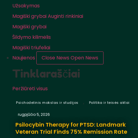
Užsakymas
Magiški grybai Auginti rinkiniai
Magiški grybai
Šildymo kilimėlis
Magiški triufeliai
Naujienos
Close News
Open News
Tinklaraščiai
Peržiūrėti visus
,
Psichodelinis mokslas ir studijos
Politika ir teisės aktai
rugpjūčio 5, 2026
Psilocybin Therapy for PTSD: Landmark
Veteran Trial Finds 75% Remission Rate