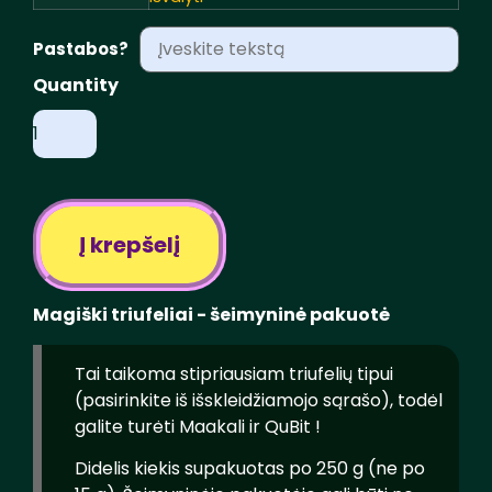
Pastabos?
produkto
kiekis:
Truffles
-
FAMILY-
Pack
(250
gr.)
Į krepšelį
Magiški triufeliai - šeimyninė pakuotė
Tai taikoma stipriausiam triufelių tipui
(pasirinkite iš išskleidžiamojo sąrašo), todėl
galite turėti Maakali ir QuBit !
Didelis kiekis supakuotas po 250 g (ne po