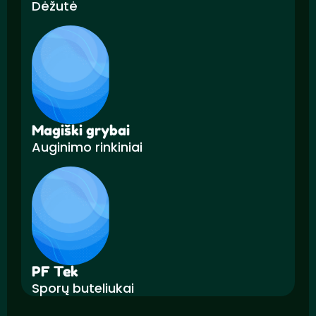
Dėžutė
Magiški grybai
Auginimo rinkiniai
PF Tek
Sporų buteliukai