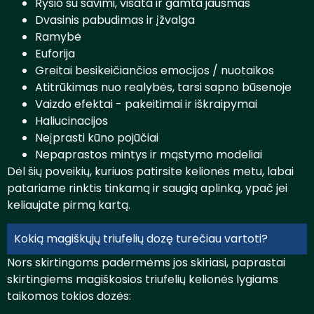
Ryšio su savimi, visata ir gamta jausmas
Dvasinis pabudimas ir įžvalga
Ramybė
Euforija
Greitai besikeičiančios emocijos / nuotaikos
Atitrūkimas nuo realybės, tarsi sapno būsenoje
Vaizdo efektai - pakeitimai ir iškraipymai
Haliucinacijos
Neįprasti kūno pojūčiai
Nepaprastos mintys ir mąstymo modeliai
Dėl šių poveikių, kuriuos patirsite kelionės metu, labai
patariame rinktis tinkamą ir saugią aplinką, ypač jei
keliaujate pirmą kartą.
Kokią magiškųjų triufelių dozę turėčiau vartoti?
Nors skirtingoms padermėms jos skiriasi, paprastai
skirtingiems magiškosios triufelių kelionės lygiams
taikomos tokios dozės: