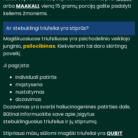
arba
MAAKALI
,
vieną 15 gramų porciją galite padalyti
keliems žmonėms.
Ar stebuklingi triufeliai yra stiprūs?
Magiškuosiuose triufeliuose yra psichodelinio veikliojo
junginio,
psilocibinas
. Kiekvienam tai daro skirtingą
poveikį.
Ji pagrįsta:
individuali patirtis
mąstysena
nustatymas
dozavimas
Dozavimas yra svarbi haliucinogeninės patirties dalis.
Būtinai informuokite save apie įsigytus
stebuklinguosius triufelius ir jų stiprumą.
Stipriausi mūsų siūlomi magiški triufeliai yra
QUBIT