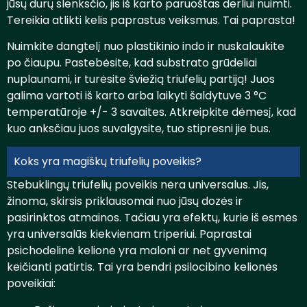
jūsų durų slenksčio, jis iš karto paruoštas derliui nuimti.
Tereikia atlikti kelis paprastus veiksmus. Tai paprasta!
Nuimkite dangtelį nuo plastikinio indo ir nuskalaukite
po čiaupu. Pastebėsite, kad substrato grūdeliai
nuplaunami, ir turėsite šviežią triufelių partiją! Juos
galima vartoti iš karto arba laikyti šaldytuve 3 °C
temperatūroje +/- 3 savaites. Atkreipkite dėmesį, kad
kuo anksčiau juos suvalgysite, tuo stipresni jie bus.
Koks yra magiškų triufelių poveikis?
Stebuklingų triufelių poveikis nėra universalus. Jis,
žinoma, skirsis priklausomai nuo jūsų dozės ir
pasirinktos atmainos. Tačiau yra efektų, kurie iš esmės
yra universalūs kiekvienam triperiui. Paprastai
psichodelinė kelionė yra maloni ar net gyvenimą
keičianti patirtis. Tai yra bendri psilocibino kelionės
poveikiai: