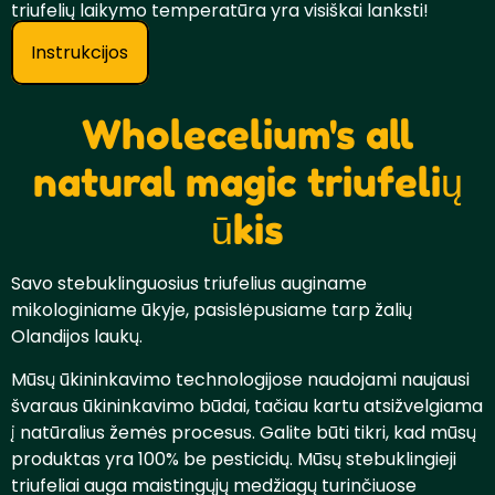
triufelių laikymo temperatūra yra visiškai lanksti!
Instrukcijos
Wholecelium's all
natural magic triufelių
ūkis
Savo stebuklinguosius triufelius auginame
mikologiniame ūkyje, pasislėpusiame tarp žalių
Olandijos laukų.
Mūsų ūkininkavimo technologijose naudojami naujausi
švaraus ūkininkavimo būdai, tačiau kartu atsižvelgiama
į natūralius žemės procesus. Galite būti tikri, kad mūsų
produktas yra 100% be pesticidų. Mūsų stebuklingieji
triufeliai auga maistingųjų medžiagų turinčiuose