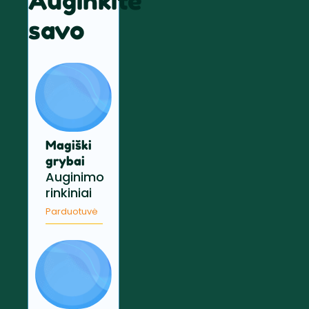
Auginkite
savo
Magiški
grybai
Auginimo
rinkiniai
Parduotuvė