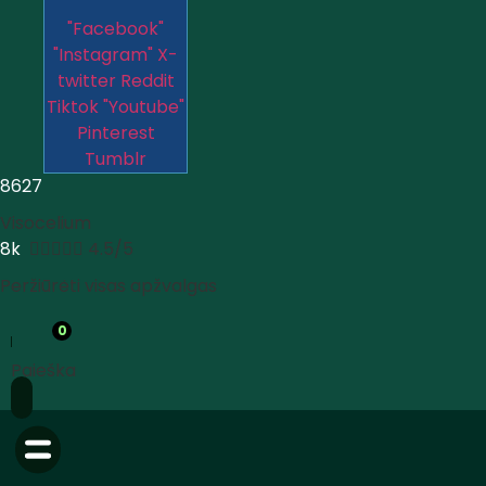
"Facebook"
"Instagram"
X-
twitter
Reddit
Tiktok
"Youtube"
Pinterest
Tumblr
8627
Visocelium
8k





4.5/5
Peržiūrėti visas apžvalgas
0
Paieška