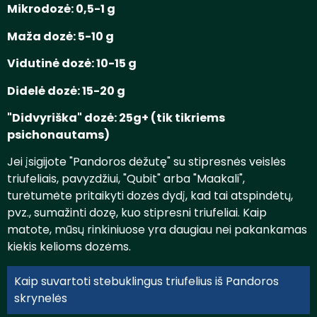
Mikrodozė: 0,5-1 g
Maža dozė: 5-10 g
Vidutinė dozė: 10-15 g
Didelė dozė: 15-20 g
"Didvyriška" dozė: 25g+ (tik tikriems
psichonautams)
Jei įsigijote "Pandoros dėžutę" su stipresnės veislės
triufeliais, pavyzdžiui, "Qubit" arba "Maakali",
turėtumėte pritaikyti dozės dydį, kad tai atspindėtų,
pvz., sumažinti dozę, kuo stipresni triufeliai. Kaip
matote, mūsų rinkiniuose yra daugiau nei pakankamas
kiekis kelioms dozėms.
Kaip suvartoti stebuklingus triufelius iš Pandoros
skrynelės