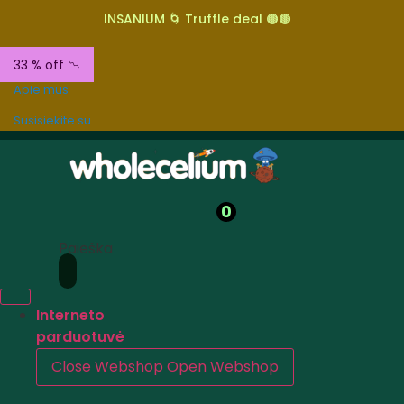
INSANIUM 🌀 Truffle deal 🟤🟤
33 % off 📉
Apie mus
Susisiekite su
0
Paieška
Interneto
parduotuvė
Close Webshop
Open Webshop