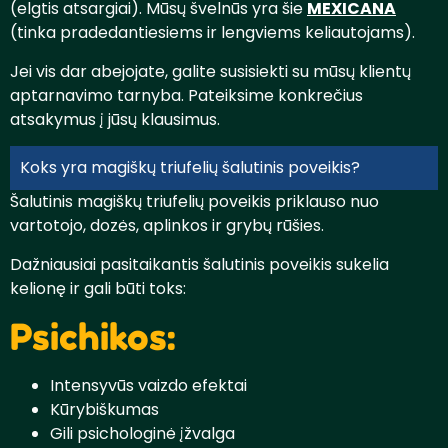
(elgtis atsargiai). Mūsų švelnūs yra šie
MEXICANA
(tinka pradedantiesiems ir lengviems keliautojams).
Jei vis dar abejojate, galite susisiekti su mūsų klientų
aptarnavimo tarnyba. Pateiksime konkrečius
atsakymus į jūsų klausimus.
Koks yra magiškų triufelių šalutinis poveikis?
Šalutinis magiškų triufelių poveikis priklauso nuo
vartotojo, dozės, aplinkos ir grybų rūšies.
Dažniausiai pasitaikantis šalutinis poveikis sukelia
kelionę ir gali būti toks:
Psichikos:
Intensyvūs vaizdo efektai
Kūrybiškumas
Gili psichologinė įžvalga