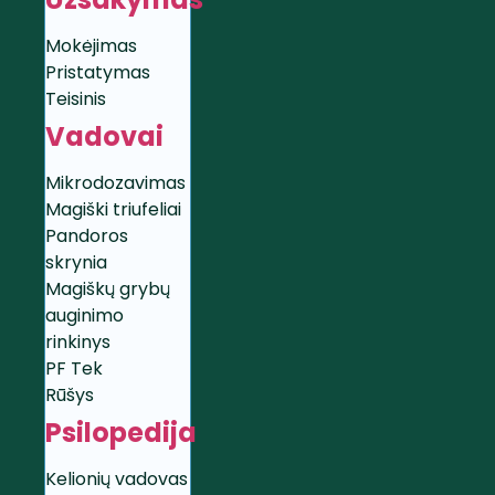
Mokėjimas
Pristatymas
Teisinis
Vadovai
Mikrodozavimas
Magiški triufeliai
Pandoros
skrynia
Magiškų grybų
auginimo
rinkinys
PF Tek
Rūšys
Psilopedija
Kelionių vadovas