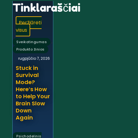
Tinklaraščiai
Peržiūrėti
visus
,
Sveikatingumas
Produkto žinios
rugpjūčio 7, 2026
Stuck in
Survival
Mode?
Here’s How
to Help Your
Brain Slow
Down
Again
Psichodelinis