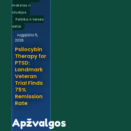
mokslas ir
,
studijos
Politika ir teisės
aktai
rugpjūčio 5,
2026
Psilocybin
Therapy for
PTSD:
Landmark
Veteran
Trial Finds
75%
Remission
Rate
Apžvalgos