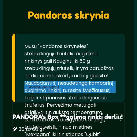
Pandoros skrynia
Mūsų "Pandoros skrynelės"
stebuklingųjų triufelių auginimo
rinkinys gali išauginti iki 60 g
stebuklingųjų triufelių ir yra paruoštas
derliui nuimti iškart, kai tik jį gausite!
Naudodami šį nesudėtingą kambarinį
Skaityti daugiau
auginimo rinkinį turėsite šviežiausius,
taigi ir stipriausius stebuklinguosius
triufelius. Pervežimo metu gali
atlaikyti itin aukštą temperatūrą.
PANDORA's Box **galima rinkti derlių!
Galite rinktis iš daugybės skirtingų
triufelių veislių - nuo mistinės
🌾 30 to 60 gr.
"Mexicana" iki itin stiprios "Qubit".