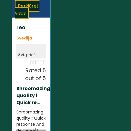
Peržiūrėti
visus
Leo
Švedija
2 d.
prieš





Rated 5
out of 5
Shroomazing
quality ❗️
Quick re...
Shroomazing
quality ❗️ Quick
response And
delivery 📦