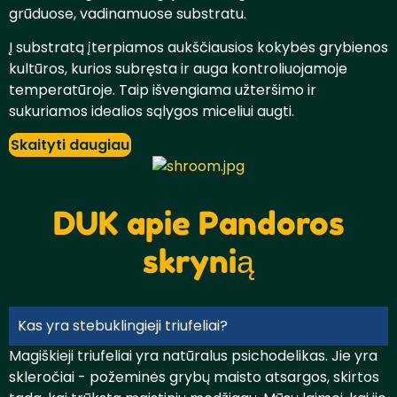
grūduose, vadinamuose substratu.
Į substratą įterpiamos aukščiausios kokybės grybienos
kultūros, kurios subręsta ir auga kontroliuojamoje
temperatūroje. Taip išvengiama užteršimo ir
sukuriamos idealios sąlygos miceliui augti.
Skaityti daugiau
DUK apie Pandoros
skrynią
Kas yra stebuklingieji triufeliai?
Magiškieji triufeliai yra natūralus psichodelikas. Jie yra
skleročiai - požeminės grybų maisto atsargos, skirtos