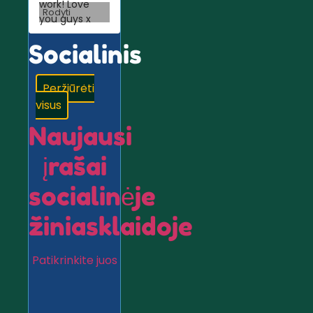
work! Love
Rodyti
you guys x
Socialinis
Peržiūrėti
visus
Naujausi
įrašai
socialinėje
žiniasklaidoje
Patikrinkite juos