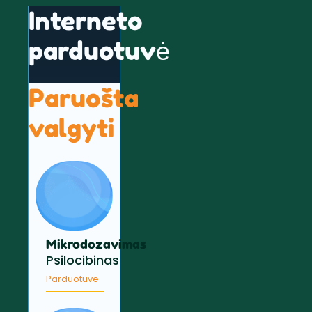
Interneto
parduotuvė
Paruošta
valgyti
Mikrodozavimas
Psilocibinas
Parduotuvė