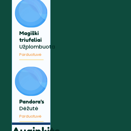
Magiški
triufeliai
Užplombuota
Parduotuvė
Pandora's
Dėžutė
Parduotuvė