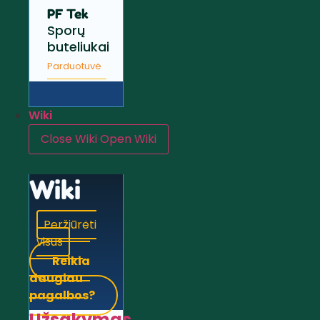
PF Tek
Sporų
buteliukai
Parduotuvė
Wiki
Close Wiki
Open Wiki
Wiki
Peržiūrėti
visus
Reikia
daugiau
pagalbos?
Užsakymas