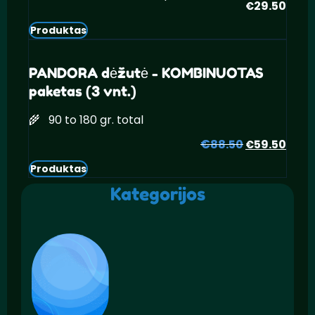
29.50
€
Produktas
PANDORA dėžutė - KOMBINUOTAS
paketas (3 vnt.)
🌾 90 to 180 gr. total
€
Pradinė
Daba
88.50
59.50
€
kaina
kain
Produktas
buvo:
yra:
Kategorijos
€88.50.
€59.