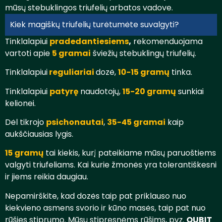
mūsų stebuklingos triufelių arbatos vadove.
Kiek magiškų triufelių turėtumėte suvalgyti?
Tinklalapiui
pradedantiesiems
,
rekomenduojama
vartoti apie
5 gramai
šviežių stebuklingų triufelių.
Tinklalapiui
reguliariai
dozė,
10-15 gramų
tinka.
Tinklalapiui
patyrę
naudotojų,
15-20 gramų
sunkiai
kelionei.
Dėl tikrojo
psichonautai
,
35-45 gramai
kaip
aukščiausias lygis.
15 gramų
tai kiekis, kurį pateikiame mūsų paruoštiems
valgyti triufeliams. Kai kurie žmonės yra tolerantiškesni
ir jiems reikia daugiau.
Nepamirškite, kad dozės taip pat priklauso nuo
kiekvieno asmens svorio ir kūno masės, taip pat nuo
rūšies stiprumo. Mūsų stipresnėms rūšims, pvz.
QUBIT