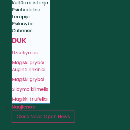
Kultūra ir istorija
Psichodelinė
terapija
Psilocybe
Cubensis
DUK
Užsakymas
Magiški grybai
Auginti rinkiniai
Magiški grybai
Šildymo kilimėlis
Magiški triufeliai
Naujienos
Close News
Open News