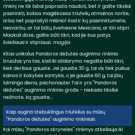
rinkinį ne tik labai paprasta naudoti, bet ir galite tiksliai
pasirinkti, kokios magiškosios triufelių atmainos norite,
arba net paprašyti mišinio! Kad ir ką pasirinktumėte,
nesvarbu, ar tai būtų švelnesnė Mexicana, ar itin stipri
Maakali dozė, galite būti tikri, kad jie bus patys
šviežiausi ir stipriausi.
magija
.
Kitas unikalus Pandoros dėžutės auginimo rinkinio
bruožas yra tas, kad iki atidarymo negalite būti tikri,
kiek derliaus gausite. Jei gausite 30 g, tai vis tiek puikus
kainos ir kokybės santykis, o jei gausite 60 g, tai jūsų
laiminga diena, psichonaute! Tai ir yra "Pandoros
dėžutės" auginimo rinkinio grožis - niekada tiksliai
nežinote, ką gausite...
Kaip auginti stebuklingus triufelius su mūsų
"Pandoros dėžutės" auginimo rinkiniais
Kai mūsų "Pandoros skrynelės" rinkinys atkeliauja iki