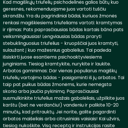
Kad magiškųjų triufelių psichodelinės galios būtų kuo
geresnės, rekomenduojame juos vartoti tuščiu
skrandžiu. Yra du pagrindiniai būdai, kuriuos žmonės
renkasi magiškiesiems triufeliams vartoti: kramtymas
ir rijimas: Pats paprasčiausias būdas kartais būna pats
veiksmingiausias! Lengviausias būdas praryti
stebuklinguosius triufelius - kruopščiai juos kramtyti,
sulaužant į kuo mažesnius gabalėlius. Tai padeda
išsiskirti juose esantiems psichoaktyviesiems
junginiams. Tiesiog kramtykite, nurykite ir laukite.
Arbatos gaminimas: Dar vienas populiarus magiškų
triufelių vartojimo būdas - pasigaminti iš jų arbatos. Tai
taip pat puikus būdas žmonėms, kurie nemėgsta
skonio arba jaučia pykinimą. Paprasčiausiai
susmulkinkite triufelius mažais gabalėliais, užpilkite juos
karštu (bet ne verdančiu!) vandeniu ir palikite 10-20
minučių, kad pritrauktų. Jei norite, galite pagardinti
arbatos maišeliais arba citrusiniais vaisiais! Kai užvirs,
tiesiog nukoškite. Visą receptą ir instrukcijas rasite