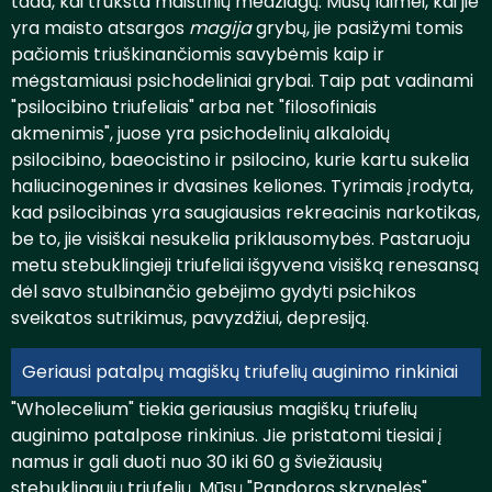
tada, kai trūksta maistinių medžiagų. Mūsų laimei, kai jie
yra maisto atsargos
magija
grybų, jie pasižymi tomis
pačiomis triuškinančiomis savybėmis kaip ir
mėgstamiausi psichodeliniai grybai. Taip pat vadinami
"psilocibino triufeliais" arba net "filosofiniais
akmenimis", juose yra psichodelinių alkaloidų
psilocibino, baeocistino ir psilocino, kurie kartu sukelia
haliucinogenines ir dvasines keliones. Tyrimais įrodyta,
kad psilocibinas yra saugiausias rekreacinis narkotikas,
be to, jie visiškai nesukelia priklausomybės. Pastaruoju
metu stebuklingieji triufeliai išgyvena visišką renesansą
dėl savo stulbinančio gebėjimo gydyti psichikos
sveikatos sutrikimus, pavyzdžiui, depresiją.
Geriausi patalpų magiškų triufelių auginimo rinkiniai
"Wholecelium" tiekia geriausius magiškų triufelių
auginimo patalpose rinkinius. Jie pristatomi tiesiai į
namus ir gali duoti nuo 30 iki 60 g šviežiausių
stebuklingųjų triufelių. Mūsų "Pandoros skrynelės"