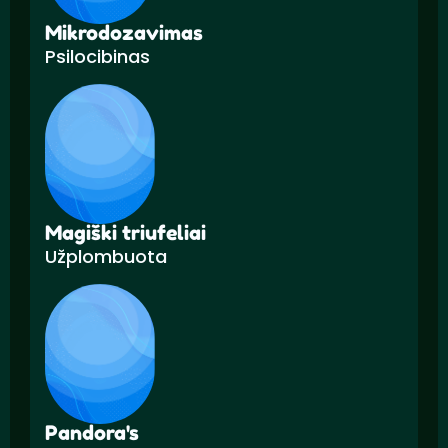
Mikrodozavimas
Psilocibinas
Magiški triufeliai
Užplombuota
Pandora's