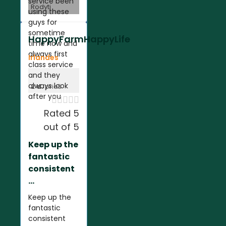
service been
Rodyti
using these
guys for
sometime
HappyFarmHappyLife
time now and
always first
Irlandes
class service
and they
always look
2 d.
prieš
after you





Rated 5
out of 5
Keep up the
fantastic
consistent
...
Keep up the
fantastic
consistent