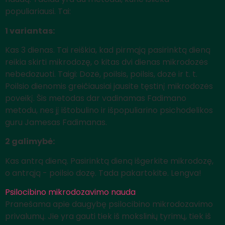
populiariausi. Tai:
1 variantas:
Kas 3 dienas. Tai reiškia, kad pirmąją pasirinktą dieną
reikia skirti mikrodozę, o kitas dvi dienas mikrodozės
nebedozuoti. Taigi: Dozė, poilsis, poilsis, dozė ir t. t.
Poilsio dienomis greičiausiai jausite tęstinį mikrodozės
poveikį. Šis metodas dar vadinamas Fadimano
metodu, nes jį ištobulino ir išpopuliarino psichodelikos
guru Jamesas Fadimanas.
2 galimybė:
Kas antrą dieną. Pasirinktą dieną išgerkite mikrodozę,
o antrąją - poilsio dozę. Tada pakartokite. Lengva!
Psilocibino mikrodozavimo nauda
Pranešama apie daugybę psilocibino mikrodozavimo
privalumų. Jie yra gauti tiek iš mokslinių tyrimų, tiek iš