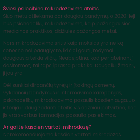
Šviesi psilocibino mikrodozavimo ateitis
Šiuo metu atliekama dar daugiau bandymų, o 2020-ieji
bus psichodelikų mikrodozavimo, kaip pažangiausios
medicinos praktikos, didžiulės pažangos metai.
Nors mikrodozavimo sritis kaip mokslas yra ne ką
senesnė nei paauglystė, iki šiol gauti įrodymai
daugiausia teikia vilčių. Neabejotina, kad per ateinantį
dešimtmetį tai taps įprasta praktika. Daugeliui žmonių
ji jau yra.
Dėl sunkiai dirbančių tyrėjų ir įtakingų asmenų,
vykdančių bandymus ir informavimo kampanijas,
psichodelikų mikrodozavimo pasaulis kasdien auga. Jo
istorija ir daug žadanti ateitis vis dažniau patvirtina, kad
jis yra svarbus farmacijos pasaulio pasiekimas.
Ar galite kasdien vartoti mikrodozę?
Nerekomenduojama kasdien vartoti mikrodozes.