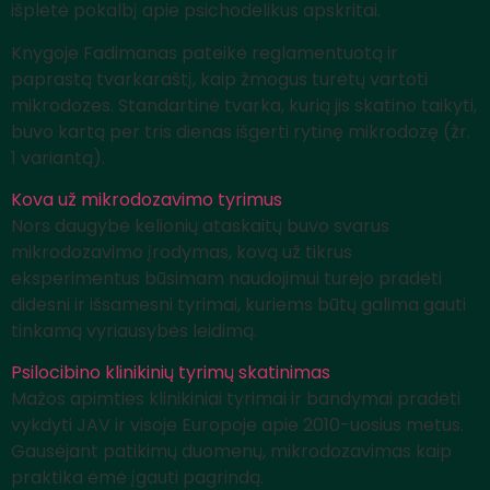
išplėtė pokalbį apie psichodelikus apskritai.
Knygoje Fadimanas pateikė reglamentuotą ir
paprastą tvarkaraštį, kaip žmogus turėtų vartoti
mikrodozes. Standartinė tvarka, kurią jis skatino taikyti,
buvo kartą per tris dienas išgerti rytinę mikrodozę (žr.
1 variantą).
Kova už mikrodozavimo tyrimus
Nors daugybė kelionių ataskaitų buvo svarus
mikrodozavimo įrodymas, kovą už tikrus
eksperimentus būsimam naudojimui turėjo pradėti
didesni ir išsamesni tyrimai, kuriems būtų galima gauti
tinkamą vyriausybės leidimą.
Psilocibino klinikinių tyrimų skatinimas
Mažos apimties klinikiniai tyrimai ir bandymai pradėti
vykdyti JAV ir visoje Europoje apie 2010-uosius metus.
Gausėjant patikimų duomenų, mikrodozavimas kaip
praktika ėmė įgauti pagrindą.