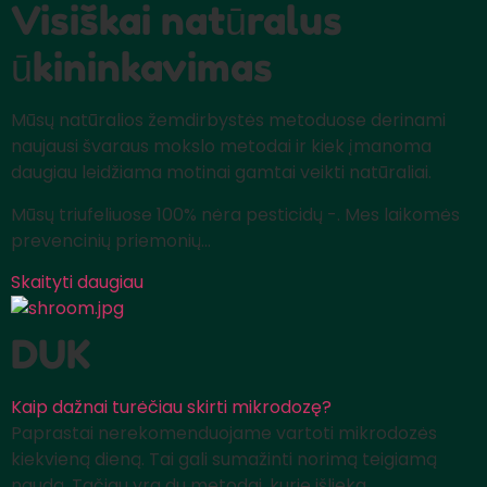
Visiškai natūralus
ūkininkavimas
Mūsų natūralios žemdirbystės metoduose derinami
naujausi švaraus mokslo metodai ir kiek įmanoma
daugiau leidžiama motinai gamtai veikti natūraliai.
Mūsų triufeliuose 100% nėra pesticidų -. Mes laikomės
prevencinių priemonių...
Skaityti daugiau
DUK
Kaip dažnai turėčiau skirti mikrodozę?
Paprastai nerekomenduojame vartoti mikrodozės
kiekvieną dieną. Tai gali sumažinti norimą teigiamą
naudą. Tačiau yra du metodai, kurie išlieka