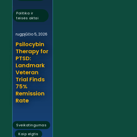
,
Politika ir
teisės aktai
rugpjūčio 5, 2026
Psilocybin
Therapy for
PTSD:
Landmark
Veteran
Trial Finds
75%
Remission
Rate
Sveikatingumas
,
Kaip elgtis