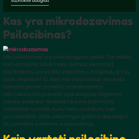
Sužinokite daugiau
Kas yra mikrodozavimas
Psilocibinas?
Mikrodozavimas yra sveikatingumo ateitis. Tai reiškia,
kad vartojama labai maža (žemiau slenksčio)
psichodelikų, pavyzdžiui, psilocibino, magiškųjų grybų,
dozė. Nepaisant to, kad mikrodozavimas nesukelia
haliucinogeninio poveikio, praktikuojantys
mikrodozavimą praneša apie daugybę teigiamos
naudos sveikatai. Neseniai tai buvo patvirtinta
moksliniais tyrimais, kurių metu nustatyta, kad
psichedelikais labai veiksmingai gydoma depresija ir
kiti psichikos sveikatos nusiskundimai...
Kaip vartoti psilocibino