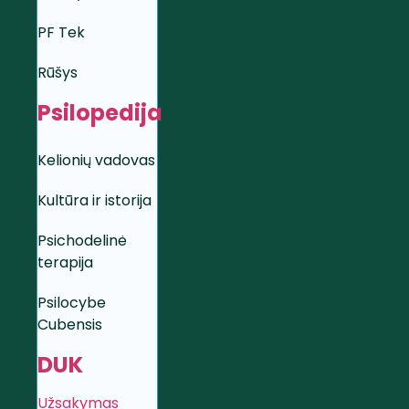
PF Tek
Rūšys
Psilopedija
Kelionių vadovas
Kultūra ir istorija
Psichodelinė
terapija
Psilocybe
Cubensis
DUK
Užsakymas