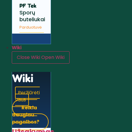
PF Tek
Sporų
buteliukai
Parduotuvė
Wiki
Close Wiki
Open Wiki
Wiki
Peržiūrėti
visus
Reikia
daugiau
pagalbos?
Užsakymas