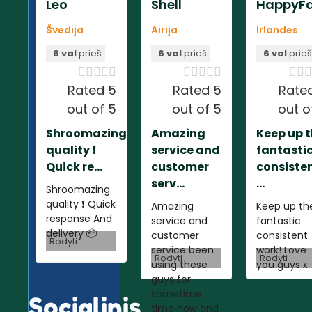
Leo
Shell
HappyFa
Švedija
Airija
Irlandes
6 val
prieš
6 val
prieš
6 val
prie













Rated 5
Rated 5
Rate
out of 5
out of 5
out o
Shroomazing
Amazing
Keep up 
quality ❗️
service and
fantasti
Quick re...
customer
consiste
serv...
...
Shroomazing
quality ❗️ Quick
Amazing
Keep up th
response And
service and
fantastic
delivery 📦
customer
consistent
Rodyti
service been
work! Love
Rodyti
Rodyti
using these
you guys x
guys for
sometime
Socialinis
time now and