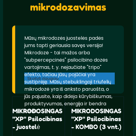
mikrodozavimas
Mūsų mikrodozės juostelės padės
jums tapti geriausia savęs versija!
Mikrodozė - tai mažos arba
"subpercepcinės" psilocibino dozės
vartojimas, t. y. nejaučiate "tripo"
efekto, tačiau jūsų pojūčiai yra
Skaityti daugiau
sustiprėję. Mūsų stebuklingoji triufelių
mikrodozė yra iš anksto paruošta, o
jūs pajusite, kaip didėja kūrybiškumas,
produktyvumas, energija ir bendra
MIKRODOSINGAS
laimė.
MIKRODOSINGAS
"XP" Psilocibinas
"XP" Psilocibinas
- juostelė
- KOMBO (3 vnt.)