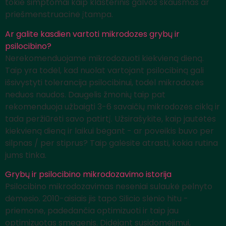
tokie simptomai kaip klasterinis galvos skausmas ar
priešmenstruacinė įtampa.
Ar galite kasdien vartoti mikrodozes grybų ir
psilocibino?
Nerekomenduojame mikrodozuoti kiekvieną dieną.
Taip yra todėl, kad nuolat vartojant psilocibiną gali
išsivystyti tolerancija psilocibinui, todėl mikrodozės
neduos naudos. Daugelis žmonių taip pat
rekomenduoja užbaigti 3-6 savaičių mikrodozės ciklą ir
tada peržiūrėti savo patirtį. Užsirašykite, kaip jautėtės
kiekvieną dieną ir laikui bėgant - ar poveikis buvo per
silpnas / per stiprus? Taip galėsite atrasti, kokia rutina
jums tinka.
Grybų ir psilocibino mikrodozavimo istorija
Psilocibino mikrodozavimas neseniai sulaukė pelnyto
dėmesio. 2010-aisiais jis tapo Silicio slėnio hitu -
priemone, padedančia optimizuoti ir taip jau
optimizuotas smegenis. Didėjant susidomėjimui,