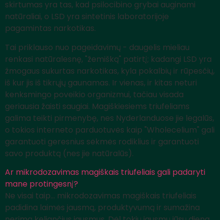
skirtumas yra tas, kad psilocibino grybai auginami
natūraliai, o LSD yra sintetinis laboratorijoje
pagamintas narkotikas.
Tai priklauso nuo pageidavimų - daugelis mieliau
renkasi natūralesnę, "žemišką" patirtį; kadangi LSD yra
žmogaus sukurtas narkotikas, kyla pokalbių ir rūpesčių,
iš kur jis iš tikrųjų gaunamas. Ir vienas, ir kitas neturi
kenksmingo poveikio organizmui, tačiau visada
geriausia žaisti saugiai. Magiškiesiems triufeliams
galima teikti pirmenybę, nes Nyderlanduose jie legalūs,
o tokios interneto parduotuvės kaip "Wholecelium" gali
garantuoti geresnius sėkmės rodiklius ir garantuoti
savo produktą (nes jie natūralūs).
Ar mikrodozavimas magiškais triufeliais gali padaryti
mane protingesnį?
Ne visai taip... mikrodozavimas magiškais triufeliais
padidina laimės jausmą, produktyvumą ir sumažina
nerimą keliančius jausmus. Dėl tokių jausmų jūsų diena