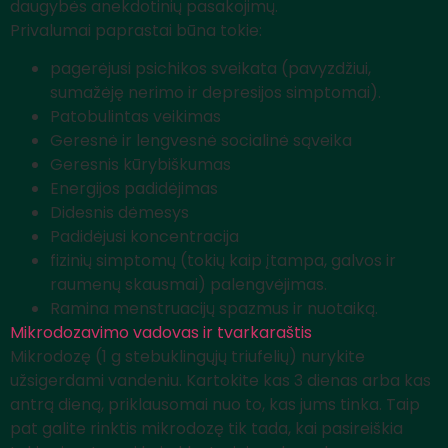
daugybės anekdotinių pasakojimų.
Privalumai paprastai būna tokie:
pagerėjusi psichikos sveikata (pavyzdžiui,
sumažėję nerimo ir depresijos simptomai).
Patobulintas veikimas
Geresnė ir lengvesnė socialinė sąveika
Geresnis kūrybiškumas
Energijos padidėjimas
Didesnis dėmesys
Padidėjusi koncentracija
fizinių simptomų (tokių kaip įtampa, galvos ir
raumenų skausmai) palengvėjimas.
Ramina menstruacijų spazmus ir nuotaiką.
Mikrodozavimo vadovas ir tvarkaraštis
Mikrodozę (1 g stebuklingųjų triufelių) nurykite
užsigerdami vandeniu. Kartokite kas 3 dienas arba kas
antrą dieną, priklausomai nuo to, kas jums tinka. Taip
pat galite rinktis mikrodozę tik tada, kai pasireiškia