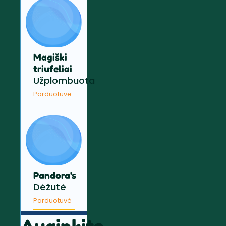
Magiški
triufeliai
Užplombuota
Parduotuvė
Pandora's
Dėžutė
Parduotuvė