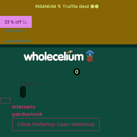
INSANIUM 🌀 Truffle deal 🟤🟤
33 % off 📉
Apie mus
Susisiekite su
0
Paieška
Interneto
parduotuvė
Close Webshop
Open Webshop