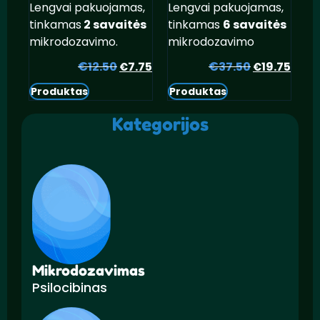
Lengvai pakuojamas,
Lengvai pakuojamas,
tinkamas
2 savaitės
tinkamas
6 savaitės
mikrodozavimo.
mikrodozavimo
€
Pradinė
Dabartinė
€
Pradinė
Daba
12.50
7.75
37.50
19.75
€
€
kaina
kaina
kaina
kain
Produktas
Produktas
buvo:
yra:
buvo:
yra:
€12.50.
€7.75.
€37.50.
€19.
Kategorijos
Mikrodozavimas
Psilocibinas