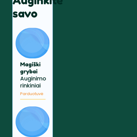
Auginkite
savo
Magiški
grybai
Auginimo
rinkiniai
Parduotuvė