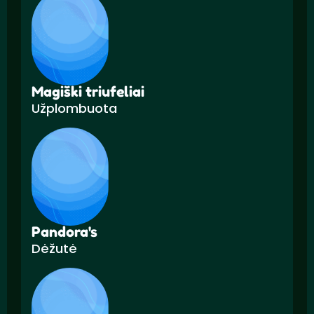
Magiški triufeliai
Užplombuota
Pandora's
Dėžutė