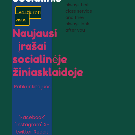
always first
class service
Peržiūrėti
and they
visus
always look
Naujausi
after you
įrašai
socialinėje
žiniasklaidoje
Patikrinkite juos
"Facebook"
"Instagram"
X-
twitter
Reddit