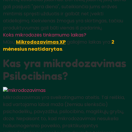
gali pasijusti "gera diena", suteikiančia jums erdvės
mintimis spręsti užduotis ir galbūt net įveikti
atidėliojimą. Kiekvienas žmogus yra skirtingas, tačiau
produktyvumas gali būti vienas iš padarinių.
Koks mikrodozės tinkamumo laikas?
Mūsų
Mikrodozavimas XP
galiojimo laikas yra
2
mėnesius neatidarytas
.
Kas yra mikrodozavimas
Psilocibinas?
Mikrodozavimas yra sveikatingumo ateitis. Tai reiškia,
kad vartojama labai maža (žemiau slenksčio)
psichodelikų, pavyzdžiui, psilocibino, magiškųjų grybų,
dozė. Nepaisant to, kad mikrodozavimas nesukelia
haliucinogeninio poveikio, praktikuojantys