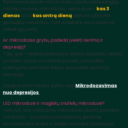
Rekomenduojame vartoti mūsų šviežių stebuklingųjų
triufelių juostelių mikrodozes, viena dozė -
kas 3
dienas
arba
kas antrą dieną
siekiant užtikrinti
geriausius rezultatus. Taip suteiksite savo sistemai
reikalingą poilsį.
Ar mikrodozės grybų padeda įveikti nerimą ir
depresiją?
Taip, gali - nedideli psilocibino kiekiai nesukelia "didelio"
poveikio, tačiau turi subtilų poveikį, pavyzdžiui,
palengvina psichines kliūtis, pavyzdžiui, nerimą ir
depresiją.
Daugiau informacijos galite rasti
Mikrodozavimas
nuo depresijos
LSD mikrodozė ir magiškų triufelių mikrodozė?
Tiek LSD, tiek psilocibino mikrodozės duoda panašius
rezultatus - produktyvumo jausmą, geresnę
introspekcijos erdvę ir pakilią nuotaiką. Didžiausias