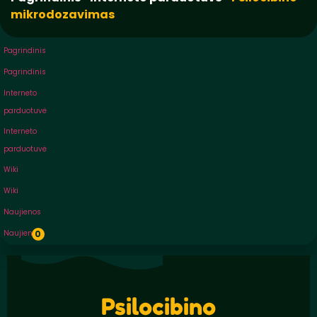
mikrodozavimas
Pagrindinis
Pagrindinis
Interneto
parduotuvė
Interneto
parduotuvė
Wiki
Wiki
Naujienos
Naujienos
0
Psilocibino