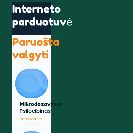
Interneto
parduotuvė
Paruošta
valgyti
Mikrodozavimas
Psilocibinas
Parduotuvė