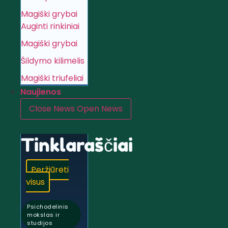
Magiški grybai
Auginti rinkiniai
Magiški grybai
Šildymo kilimėlis
Magiški triufeliai
Naujienos
Close News
Open News
Tinklaraščiai
Peržiūrėti
visus
Psichodelinis
mokslas ir
studijos