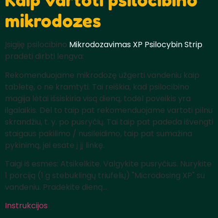
mikrodozes
Įsigiję psilocibino
Mikrodozavimas XP Psilocybin Strip
,
pradėti dirbti lengva:
Rekomenduojame mikrodozę užgerti vandeniu kaip
tabletę, o ne kramtyti. Tai reiškia, kad psilocibino
magija lėtai išsiskiria visą dieną, todėl poveikis yra
ilgalaikis. Dėl to taip pat rekomenduojame vartoti pilnu
skrandžiu, t. y. po pusryčių. Tai taip pat padeda išvengti
staigaus pakilimo / nusileidimo, taip pat sumažina
pykinimą, jei esate į jį linkę.
Taigi iš esmės: Atsikelkite. Valgykite pusryčius. Nurykite
1 porciją (1 g stebuklingų triufelių) "Microdosing XP" su
vandeniu. Pradėkite dieną...
Instrukcijos