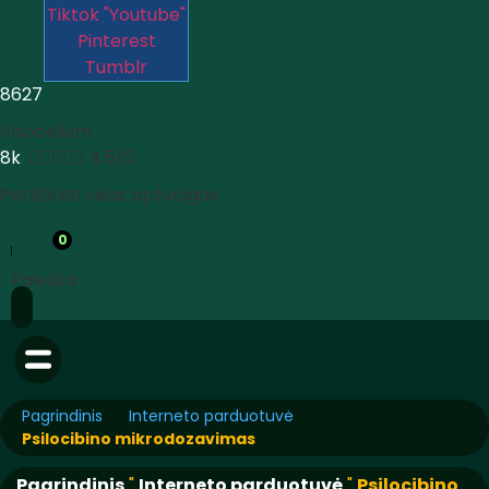
Tiktok
"Youtube"
Pinterest
Tumblr
8627
Visocelium
8k





4.5/5
Peržiūrėti visas apžvalgas
0
Paieška
Pagrindinis
Interneto parduotuvė
Psilocibino mikrodozavimas
Pagrindinis
"
Interneto parduotuvė
"
Psilocibino