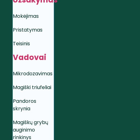
Mokėjimas
Pristatymas
Teisinis
Vadovai
Mikrodozavimas
Magiški triufeliai
Pandoros
skrynia
Magiškų grybų
auginimo
rinkinys