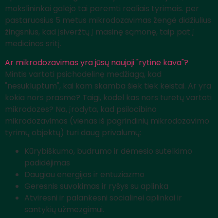
mokslininkai galėjo tai paremti realiais tyrimais. per
pastaruosius 5 metus mikrodozavimas žengė didžiulius
žingsnius, kad įsiveržtų į masinę sąmonę, taip pat į
medicinos sritį.
Ar mikrodozavimas yra jūsų naujoji "rytinė kava"?
Mintis vartoti psichodelinę medžiagą, kad
"nesukluptum", kai kam skamba šiek tiek keistai. Ar yra
kokia nors prasmė? Taigi, kodėl kas nors turėtų vartoti
mikrodozes? Na, įrodyta, kad psilocibino
mikrodozavimas (vienas iš pagrindinių mikrodozavimo
tyrimų objektų) turi daug privalumų:
Kūrybiškumo, budrumo ir dėmesio sutelkimo
padidėjimas
Daugiau energijos ir entuziazmo
Geresnis suvokimas ir ryšys su aplinka
Atviresni ir palankesni socialinei aplinkai ir
santykių užmezgimui.