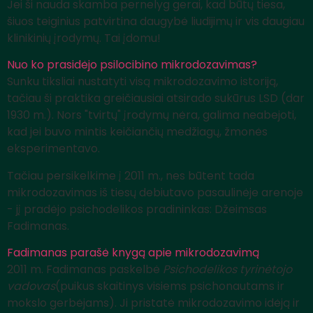
Jei ši nauda skamba pernelyg gerai, kad būtų tiesa,
šiuos teiginius patvirtina daugybė liudijimų ir vis daugiau
klinikinių įrodymų. Tai įdomu!
Nuo ko prasidėjo psilocibino mikrodozavimas?
Sunku tiksliai nustatyti visą mikrodozavimo istoriją,
tačiau ši praktika greičiausiai atsirado sukūrus LSD (dar
1930 m.). Nors "tvirtų" įrodymų nėra, galima neabejoti,
kad jei buvo mintis keičiančių medžiagų, žmonės
eksperimentavo.
Tačiau persikelkime į 2011 m., nes būtent tada
mikrodozavimas iš tiesų debiutavo pasaulinėje arenoje
- jį pradėjo psichodelikos pradininkas: Džeimsas
Fadimanas.
Fadimanas parašė knygą apie mikrodozavimą
2011 m. Fadimanas paskelbė
Psichodelikos tyrinėtojo
vadovas
(puikus skaitinys visiems psichonautams ir
mokslo gerbėjams). Ji pristatė mikrodozavimo idėją ir