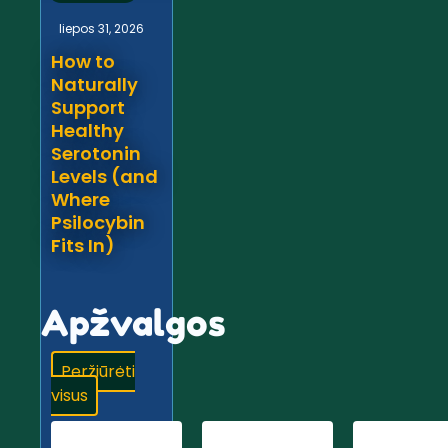
liepos 31, 2026
How to
Naturally
Support
Healthy
Serotonin
Levels (and
Where
Psilocybin
Fits In)
Apžvalgos
Peržiūrėti
visus