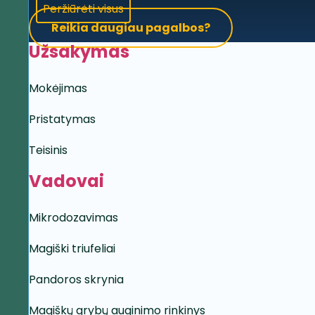
Peržiūrėti visus
Reikia daugiau pagalbos?
Užsakymas
Mokėjimas
Pristatymas
Teisinis
Vadovai
Mikrodozavimas
Magiški triufeliai
Pandoros skrynia
Magiškų grybų auginimo rinkinys