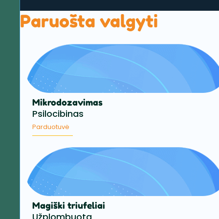
Paruošta valgyti
Mikrodozavimas
Psilocibinas
Parduotuvė
Magiški triufeliai
Užplombuota