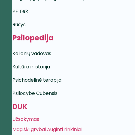
PF Tek
Rūšys
Psilopedija
Kelionių vadovas
Kultūra ir istorija
Psichodelinė terapija
Psilocybe Cubensis
DUK
Užsakymas
Magiški grybai Auginti rinkiniai