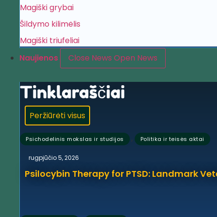
Magiški grybai
Šildymo kilimėlis
Magiški triufeliai
Naujienos
Close News
Open News
Tinklaraščiai
Peržiūrėti visus
,
Psichodelinis mokslas ir studijos
Politika ir teisės aktai
rugpjūčio 5, 2026
Psilocybin Therapy for PTSD: Landmark Vet