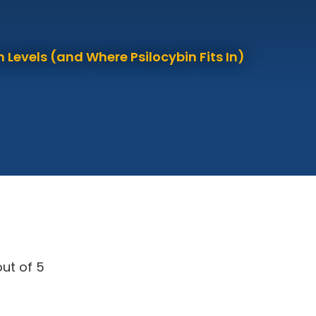
 Levels (and Where Psilocybin Fits In)
ut of 5