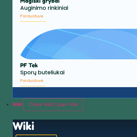
Magiški grybai
Auginimo rinkiniai
Parduotuvė
PF Tek
Sporų buteliukai
Parduotuvė
Wiki
Close Wiki
Open Wiki
Wiki