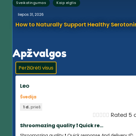
,
Sveikatingumas
Kaip elgtis
liepos 31, 2026
How to Naturally Support Healthy Serotonin
Apžvalgos
Peržiūrėti visus
Leo
Švedija
1 d.
prieš





Rated 5 o
Shroomazing quality ❗️ Quick re...
Shroomazing quality ❗️ Quick response And delivery 📦