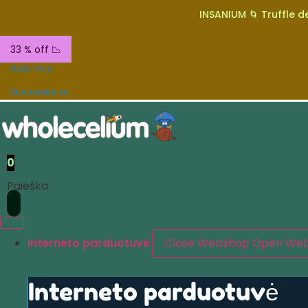
INSANIUM 🌀 Truffle de
33 % off 📉
Apie mus
Susisiekite su
0
Paieška
Interneto parduotuvė
Close Webshop
Open We
Interneto parduotuvė