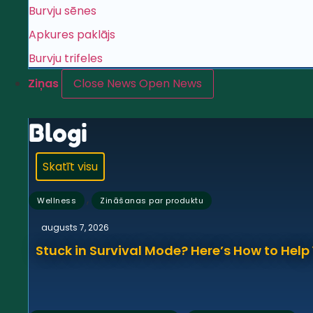
Burvju sēnes
Apkures paklājs
Burvju trifeles
Ziņas
Close News
Open News
Blogi
Skatīt visu
,
Wellness
Zināšanas par produktu
augusts 7, 2026
Stuck in Survival Mode? Here’s How to Hel