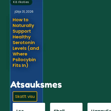
Kā rīkoties
jūlijs 31, 2026
How to
Naturally
Support
Healthy
Serotonin
Levels (and
Where
Psilocybin
Fits In)
Atsauksmes
Skatīt visu