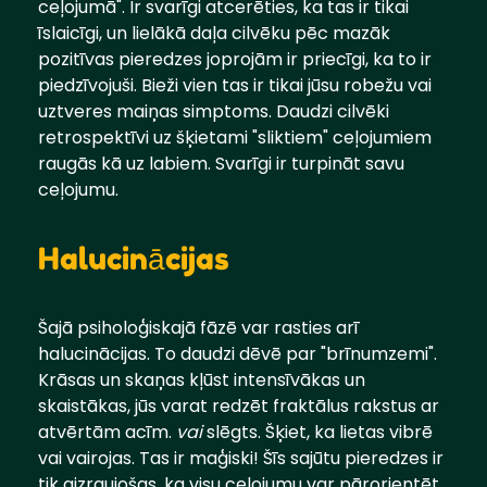
ceļojumā". Ir svarīgi atcerēties, ka tas ir tikai
īslaicīgi, un lielākā daļa cilvēku pēc mazāk
pozitīvas pieredzes joprojām ir priecīgi, ka to ir
piedzīvojuši. Bieži vien tas ir tikai jūsu robežu vai
uztveres maiņas simptoms. Daudzi cilvēki
retrospektīvi uz šķietami "sliktiem" ceļojumiem
raugās kā uz labiem. Svarīgi ir turpināt savu
ceļojumu.
Halucinācijas
Šajā psiholoģiskajā fāzē var rasties arī
halucinācijas. To daudzi dēvē par "brīnumzemi".
Krāsas un skaņas kļūst intensīvākas un
skaistākas, jūs varat redzēt fraktālus rakstus ar
atvērtām acīm.
vai
slēgts. Šķiet, ka lietas vibrē
vai vairojas. Tas ir maģiski! Šīs sajūtu pieredzes ir
tik aizraujošas, ka visu ceļojumu var pārorientēt,