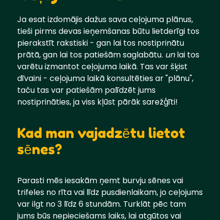
Ja esat izdomājis dažus sava ceļojuma plānus,
tieši pirms devas ieņemšanas būtu lietderīgi tos
pierakstīt rakstiski - gan lai tos nostiprinātu
prātā, gan lai tos patiešām saglabātu.
un
lai tos
varētu izmantot ceļojuma laikā. Tas var šķist
dīvaini - ceļojuma laikā konsultēties ar "plānu",
taču tas var patiešām palīdzēt jums
nostiprināties, ja viss kļūst pārāk sarežģīti!
Kad man vajadzētu lietot
sēnes?
Parasti mēs iesakām ņemt burvju sēnes vai
trifeles no rīta vai līdz pusdienlaikam, jo ceļojums
var ilgt no 3 līdz 6 stundām. Turklāt pēc tam
jums būs nepieciešams laiks, lai atgūtos vai