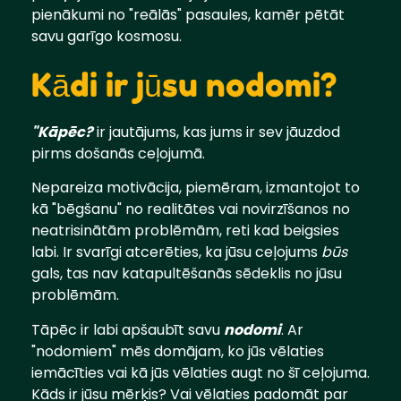
pienākumi no "reālās" pasaules, kamēr pētāt
savu garīgo kosmosu.
Kādi ir jūsu nodomi?
"Kāpēc?
ir jautājums, kas jums ir sev jāuzdod
pirms došanās ceļojumā.
Nepareiza motivācija, piemēram, izmantojot to
kā "bēgšanu" no realitātes vai novirzīšanos no
neatrisinātām problēmām, reti kad beigsies
labi. Ir svarīgi atcerēties, ka jūsu ceļojums
būs
gals, tas nav katapultēšanās sēdeklis no jūsu
problēmām.
Tāpēc ir labi apšaubīt savu
nodomi
. Ar
"nodomiem" mēs domājam, ko jūs vēlaties
iemācīties vai kā jūs vēlaties augt no šī ceļojuma.
Kāds ir jūsu mērķis? Vai vēlaties padomāt par