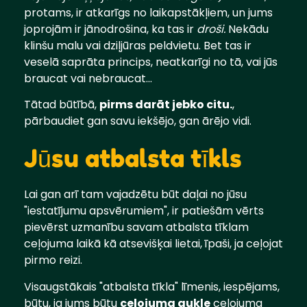
protams, ir atkarīgs no laikapstākļiem, un jums
joprojām ir jānodrošina, ka tas ir
droši.
Nekādu
klinšu malu vai dziļjūras peldvietu. Bet tas ir
veselā saprāta princips, neatkarīgi no tā, vai jūs
braucat vai nebraucat...
Tātad būtībā,
pirms darāt jebko citu.
,
pārbaudiet gan savu iekšējo, gan ārējo vidi.
Jūsu atbalsta tīkls
Lai gan arī tam vajadzētu būt daļai no jūsu
"iestatījumu apsvērumiem", ir patiešām vērts
pievērst uzmanību savam atbalsta tīklam
ceļojuma laikā kā atsevišķai lietai, īpaši, ja ceļojat
pirmo reizi.
Visaugstākais "atbalsta tīkla" līmenis, iespējams,
būtu, ja jums būtu
ceļojuma aukle
ceļojuma