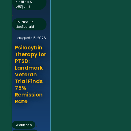
zinātne &
pētījumi
,
Politika un
tiesību akti
augusts 5, 2026
Psilocybin
Therapy for
PTSD:
Landmark
Veteran
Trial Finds
75%
Remission
Rate
,
Wellness