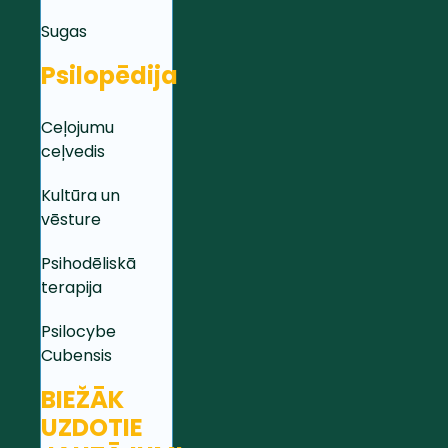
Sugas
Psilopēdija
Ceļojumu
ceļvedis
Kultūra un
vēsture
Psihodēliskā
terapija
Psilocybe
Cubensis
BIEŽĀK
UZDOTIE