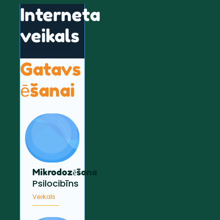
Interneta
veikals
Gatavs
ēšanai
Mikrodozēšana
Psilocibīns
Veikals