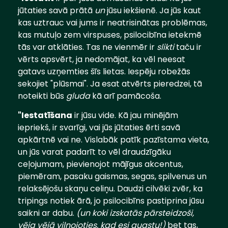
jūtaties savā prātā
un
jūsu iekšienē. Ja jūs kaut
kas uztrauc vai jums ir neatrisinātas problēmas,
kas mutuļo zem virspuses, psilocibīna ietekmē
tās var atklāties. Tas ne vienmēr ir
slikti
taču ir
vērts apsvērt, ja nedomājat, ka vēl neesat
gatavs uzņemties šīs lietas. Iespēju robežās
sekojiet "plūsmai". Ja esat atvērts pieredzei, tā
noteikti būs
gluda
kā arī pamācoša.
"Iestatīšana
ir jūsu vide. Kā jau minējām
iepriekš, ir svarīgi, vai jūs jūtaties ērti savā
apkārtnē vai ne. Vislabāk patīk pazīstama vieta,
un jūs varat padarīt to vēl draudzīgāku
ceļojumam, pievienojot mājīgus akcentus,
piemēram, pasaku gaismas, segas, spilvenus un
relaksējošu skaņu celiņu. Daudzi cilvēki zvēr, ka
tripings notiek ārā, jo psilocibīns pastiprina jūsu
saikni ar dabu.
(un koki izskatās pārsteidzoši,
vēja vējā viļņojoties, kad esi augstu!)
bet tas,