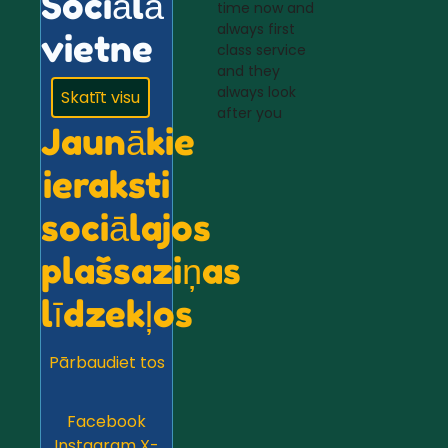
Sociālā
time now and
always first
vietne
class service
and they
always look
Skatīt visu
after you
Jaunākie
ieraksti
sociālajos
plašsaziņas
līdzekļos
Pārbaudiet tos
Facebook
Instagram
X-