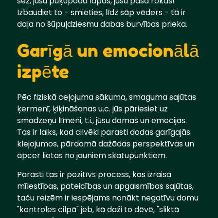
sēž, jūsu puķupoda lapas, jūsu paša rokas!
Izbaudiet to - smieties, līdz sāp vēders - tā ir
daļa no šūpuļdziesmu dabas burvības prieka.
Garīgā un emocionālā
izpēte
Pēc fiziskā ceļojuma sākuma, smaguma sajūtas
ķermenī, ķiķināšanas u.c. jūs pāriesiet uz
smadzeņu līmeni, t.i., jūsu domas un emocijas.
Tas ir laiks, kad cilvēki parasti dodas garīgajās
klejojumos, pārdomā dažādas perspektīvas un
apcer lietas no jauniem skatupunktiem.
Parasti tas ir pozitīvs process, kas izraisa
mīlestības, pateicības un apgaismības sajūtas,
taču reizēm ir iespējams nonākt negatīvu domu
"kontroles cilpā" jeb, kā daži to dēvē, "sliktā