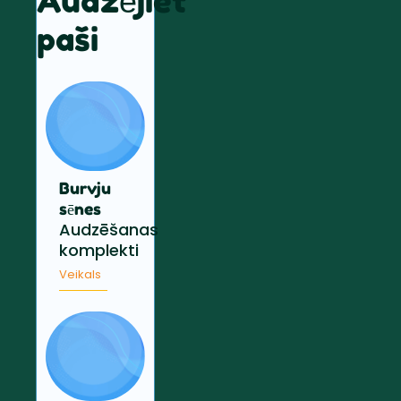
Audzējiet
paši
Burvju
sēnes
Audzēšanas
komplekti
Veikals