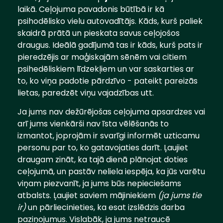
laikā. Ceļojuma pavadonis būtībā ir kā
psihodēlisko vielu autovadītājs. Kāds, kurš paliek
skaidrā prātā un pieskata savus ceļojošos
draugus. Ideālā gadījumā tas ir kāds, kurš pats ir
pieredzējis ar maģiskajām sēnēm vai citiem
psihedēliskiem līdzekļiem un var saskarties ar
to, ko viņa padotie pārdzīvo - pateikt pareizās
lietas, paredzēt viņu vajadzības utt.
Ja jums nav dežūrējošas ceļojuma apsardzes vai
arī jums vienkārši nav īsta vēlēšanās to
izmantot, joprojām ir svarīgi informēt uzticamu
personu par to, ko gatavojaties darīt. Ļaujiet
draugam zināt, ka tajā dienā plānojat doties
ceļojumā, un pastāv neliela iespēja, ka jūs varētu
viņam piezvanīt, ja jums būs nepieciešams
atbalsts. Ļaujiet saviem mājiniekiem
(ja jums tie
ir)
un pārliecinieties, ka esat izslēdzis darba
paziņojumus. Vislabāk, ja jums netraucē