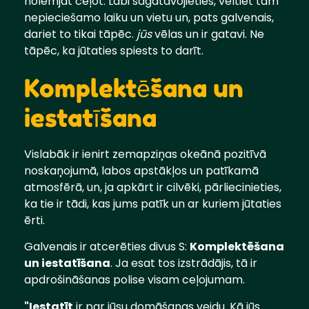
nolemjat ceļot. Labi sagatavojieties, veltiet tam
nepieciešamo laiku un vietu un, pats galvenais,
dariet to tikai tāpēc.
jūs
vēlas un ir gatavi. Ne
tāpēc, ka jūtaties spiests to darīt.
Komplektēšana un
iestatīšana
Vislabāk ir ienirt zemapziņas okeānā pozitīvā
noskaņojumā, labos apstākļos un patīkamā
atmosfērā, un, ja apkārt ir cilvēki, pārliecinieties,
ka tie ir tādi, kas jums patīk un ar kuriem jūtaties
ērti.
Galvenais ir atcerēties divus S:
Komplektēšana
un iestatīšana
. Ja esat tos izstrādājis, tā ir
apdrošināšanas polise visam ceļojumam.
"Iestatīt
ir par jūsu domāšanas veidu. Kā jūs