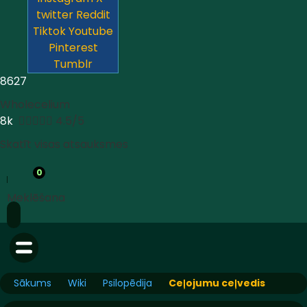
twitter
Reddit
Tiktok
Youtube
Pinterest
Tumblr
8627
Wholecelium
8k





4.5/5
Skatīt visas atsauksmes
0
Meklēšana
Sākums
Wiki
Psilopēdija
Ceļojumu ceļvedis