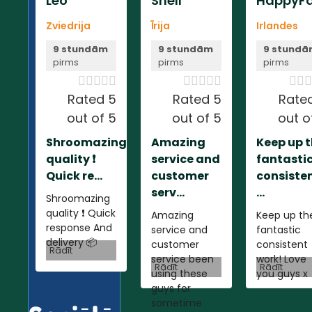
Leo
Shell
HappyFa
Zviedrija
Īrija
Irlandes
9 stundām
9 stundām
9 stund
pirms
pirms
pirms













Rated 5
Rated 5
Rate
out of 5
out of 5
out o
Shroomazing
Amazing
Keep up 
quality ❗️
service and
fantasti
Quick re...
customer
consiste
serv...
...
Shroomazing
quality ❗️ Quick
Amazing
Keep up th
response And
service and
fantastic
delivery 📦
customer
consistent
Rādīt
service been
work! Love
Rādīt
Rādīt
using these
you guys x
guys for
sometime