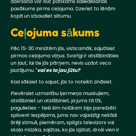
dzeršana var būt patīkams saliedēšanās
pasākums pirms ceļojuma. Dzeriet to lēnām
kopā un izbaudiet siltumu.
Ceļojuma sākums
Pēc 15-30 minūtēm jūs, visticamāk, sajutīsiet
pirmos ceļojuma viļņus. Svarīgi ir atslābināties
un ļaut, lai tie jūs pārņem, nevis uzdot veco
jautājumu.
'
vai es to jau jūtu?
Kad sāksiet to sajust, jūs to noteikti zināsiet.
Pievērsiet uzmanību ķermeņa muskuļiem,
atslābiniet un atslābiniet, ja jums tā tīk,
pagulieties - tieši šim nolūkam bija paredzēti
spilveni! Iespējams, jums nav vajadzīgi nekādi
ārēji stimuli, piemēram, spilgts televizors vai
skaļa mūzika, sajūtas, ko jūs izjūtat, droši vien ir