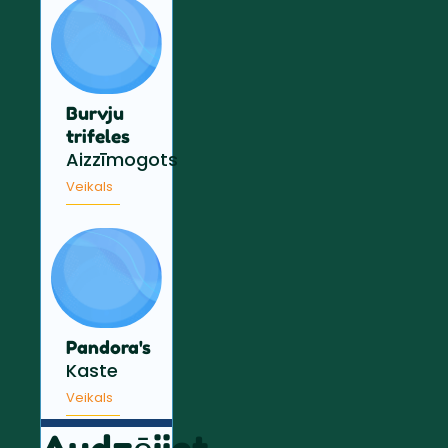
Burvju
trifeles
Aizzīmogots
Veikals
Pandora's
Kaste
Veikals