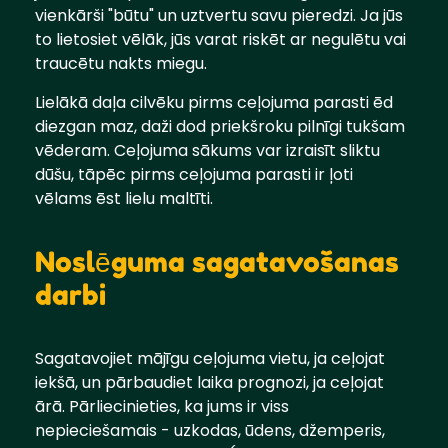
vienkārši "būtu" un uztvertu savu pieredzi. Ja jūs
to lietosiet vēlāk, jūs varat riskēt ar negulētu vai
traucētu nakts miegu.
Lielākā daļa cilvēku pirms ceļojuma parasti ēd
diezgan maz, daži dod priekšroku pilnīgi tukšam
vēderam. Ceļojuma sākums var izraisīt sliktu
dūšu, tāpēc pirms ceļojuma parasti ir ļoti
vēlams ēst lielu maltīti.
Noslēguma sagatavošanas
darbi
Sagatavojiet mājīgu ceļojuma vietu, ja ceļojat
iekšā, un pārbaudiet laika prognozi, ja ceļojat
ārā. Pārliecinieties, ka jums ir viss
nepieciešamais - uzkodas, ūdens, džemperis,