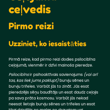
ceļvedis
Pirmo reizi
Uzziniet, ko iesaistāties
Pirmā reize, kad pirmo reizi dodies psilocibīna
ceļojumā, vienmēr ir dzīvi mainoša pieredze.
Psilocibīns
ir psihoaktīvais savienojums
(vai arī
tas, kas liek jums paklupt)
burvju sēnes un
burvju trifeles. Varbūt jūs to zināt. Jūs esat
pieredzējis sēņu baudītājs un esat daudz ceļojis
pa sava prāta kosmosu. Varbūt jūs nekad
neesat lietojis burvju sēnes un trifeles un esat
tikai dzirdējis no malas no draugiem vai