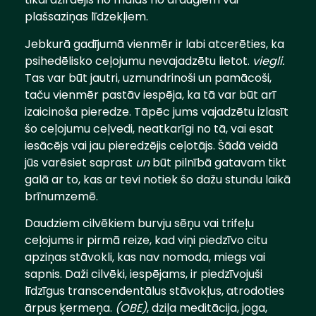
plašsaziņas līdzekļiem.
Jebkurā gadījumā vienmēr ir labi atcerēties, ka
psihedēlisko ceļojumu nevajadzētu lietot.
viegli.
Tas var būt jautri, uzmundrinoši un pamācoši,
taču vienmēr pastāv iespēja, ka tā var būt arī
izaicinoša pieredze. Tāpēc jums vajadzētu izlasīt
šo ceļojumu ceļvedi, neatkarīgi no tā, vai esat
iesācējs vai jau pieredzējis ceļotājs. Šādā veidā
jūs varēsiet saprast
un
būt pilnībā gatavam tikt
galā ar to, kas ar tevi notiek šo dažu stundu laikā
brīnumzemē.
Daudziem cilvēkiem burvju sēņu vai trifeļu
ceļojums ir pirmā reize, kad viņi piedzīvo citu
apziņas stāvokli, kas nav nomoda, miegs vai
sapnis. Daži cilvēki, iespējams, ir piedzīvojuši
līdzīgus transcendentālus stāvokļus, atrodoties
ārpus ķermeņa.
(OBE)
, dziļa meditācija, joga,