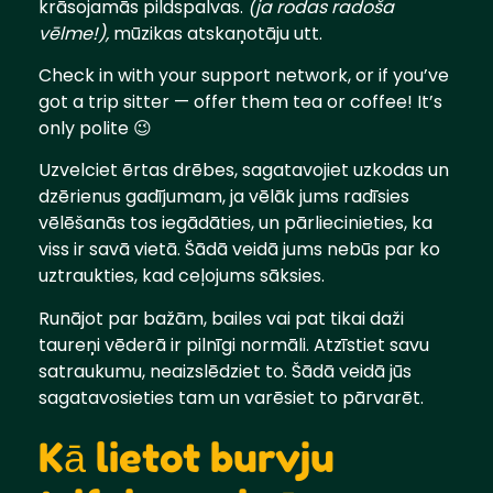
krāsojamās pildspalvas.
(ja rodas radoša
vēlme!),
mūzikas atskaņotāju utt.
Check in with your support network, or if you’ve
got a trip sitter — offer them tea or coffee! It’s
only polite 😉
Uzvelciet ērtas drēbes, sagatavojiet uzkodas un
dzērienus gadījumam, ja vēlāk jums radīsies
vēlēšanās tos iegādāties, un pārliecinieties, ka
viss ir savā vietā. Šādā veidā jums nebūs par ko
uztraukties, kad ceļojums sāksies.
Runājot par bažām, bailes vai pat tikai daži
taureņi vēderā ir pilnīgi normāli. Atzīstiet savu
satraukumu, neaizslēdziet to. Šādā veidā jūs
sagatavosieties tam un varēsiet to pārvarēt.
Kā lietot burvju