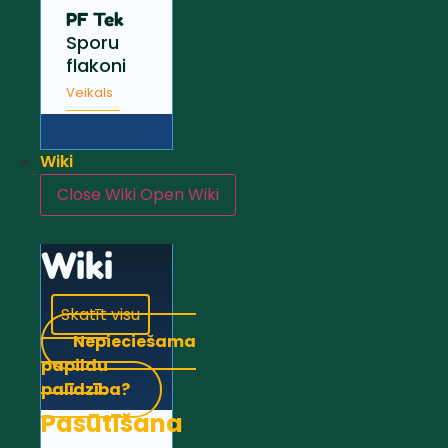
PF Tek
Sporu
flakoni
Veikals
Wiki
Close Wiki
Open Wiki
Wiki
Skatīt visu
Nepieciešama
papildu
palīdzība?
Pasūtīšana