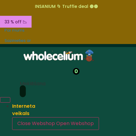
INSANIUM 🌀 Truffle deal 🟤🟤
33 % off 📉
Par mums
Sazinieties ar
0
Meklēšana
Interneta
veikals
Close Webshop
Open Webshop