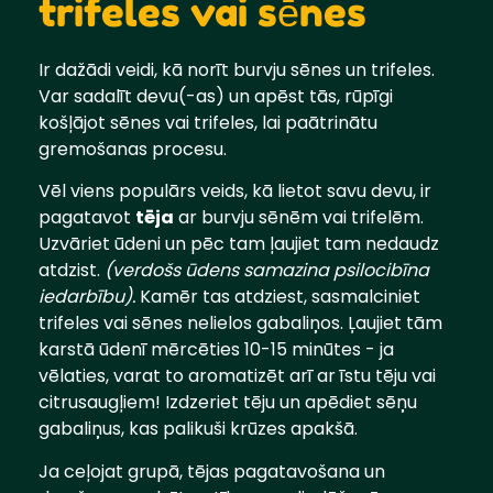
trifeles vai sēnes
Ir dažādi veidi, kā norīt burvju sēnes un trifeles.
Var sadalīt devu(-as) un apēst tās, rūpīgi
košļājot sēnes vai trifeles, lai paātrinātu
gremošanas procesu.
Vēl viens populārs veids, kā lietot savu devu, ir
pagatavot
tēja
ar burvju sēnēm vai trifelēm.
Uzvāriet ūdeni un pēc tam ļaujiet tam nedaudz
atdzist.
(verdošs ūdens samazina psilocibīna
iedarbību).
Kamēr tas atdziest, sasmalciniet
trifeles vai sēnes nelielos gabaliņos. Ļaujiet tām
karstā ūdenī mērcēties 10-15 minūtes - ja
vēlaties, varat to aromatizēt arī ar īstu tēju vai
citrusaugļiem! Izdzeriet tēju un apēdiet sēņu
gabaliņus, kas palikuši krūzes apakšā.
Ja ceļojat grupā, tējas pagatavošana un