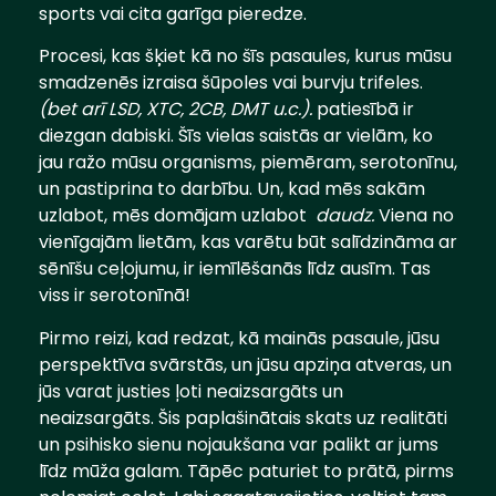
sports vai cita garīga pieredze.
Procesi, kas šķiet kā no šīs pasaules, kurus mūsu
smadzenēs izraisa šūpoles vai burvju trifeles.
(bet arī LSD, XTC, 2CB, DMT u.c.).
patiesībā ir
diezgan dabiski. Šīs vielas saistās ar vielām, ko
jau ražo mūsu organisms, piemēram, serotonīnu,
un pastiprina to darbību. Un, kad mēs sakām
uzlabot, mēs domājam uzlabot
daudz.
Viena no
vienīgajām lietām, kas varētu būt salīdzināma ar
sēnīšu ceļojumu, ir iemīlēšanās līdz ausīm. Tas
viss ir serotonīnā!
Pirmo reizi, kad redzat, kā mainās pasaule, jūsu
perspektīva svārstās, un jūsu apziņa atveras, un
jūs varat justies ļoti neaizsargāts un
neaizsargāts. Šis paplašinātais skats uz realitāti
un psihisko sienu nojaukšana var palikt ar jums
līdz mūža galam. Tāpēc paturiet to prātā, pirms