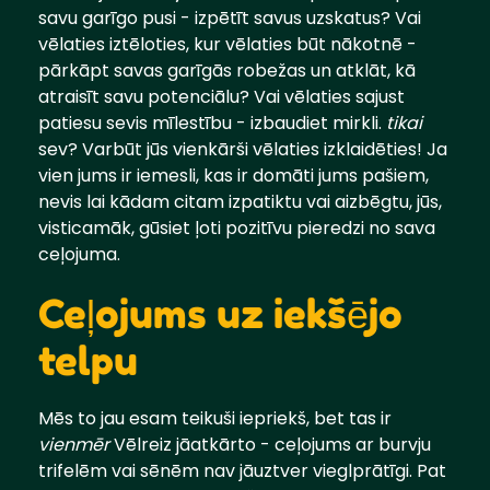
savu garīgo pusi - izpētīt savus uzskatus? Vai
vēlaties iztēloties, kur vēlaties būt nākotnē -
pārkāpt savas garīgās robežas un atklāt, kā
atraisīt savu potenciālu? Vai vēlaties sajust
patiesu sevis mīlestību - izbaudiet mirkli.
tikai
sev? Varbūt jūs vienkārši vēlaties izklaidēties! Ja
vien jums ir iemesli, kas ir domāti jums pašiem,
nevis lai kādam citam izpatiktu vai aizbēgtu, jūs,
visticamāk, gūsiet ļoti pozitīvu pieredzi no sava
ceļojuma.
Ceļojums uz iekšējo
telpu
Mēs to jau esam teikuši iepriekš, bet tas ir
vienmēr
Vēlreiz jāatkārto - ceļojums ar burvju
trifelēm vai sēnēm nav jāuztver vieglprātīgi. Pat