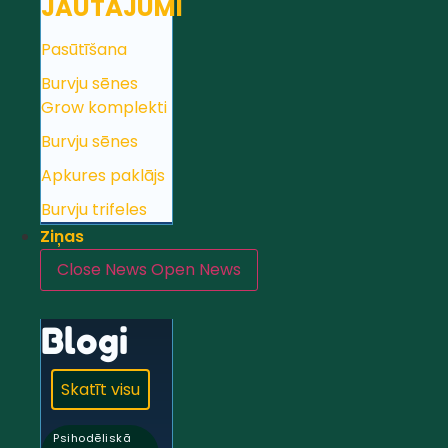
JAUTĀJUMI
Pasūtīšana
Burvju sēnes
Grow komplekti
Burvju sēnes
Apkures paklājs
Burvju trifeles
Ziņas
Close News
Open News
Blogi
Skatīt visu
Psihodēliskā