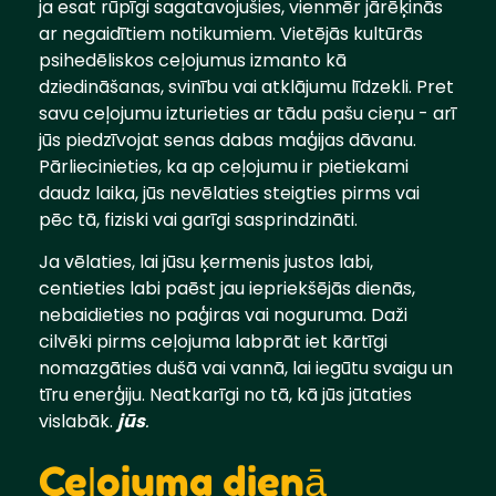
ja esat rūpīgi sagatavojušies, vienmēr jārēķinās
ar negaidītiem notikumiem. Vietējās kultūrās
psihedēliskos ceļojumus izmanto kā
dziedināšanas, svinību vai atklājumu līdzekli. Pret
savu ceļojumu izturieties ar tādu pašu cieņu - arī
jūs piedzīvojat senas dabas maģijas dāvanu.
Pārliecinieties, ka ap ceļojumu ir pietiekami
daudz laika, jūs nevēlaties steigties pirms vai
pēc tā, fiziski vai garīgi sasprindzināti.
Ja vēlaties, lai jūsu ķermenis justos labi,
centieties labi paēst jau iepriekšējās dienās,
nebaidieties no paģiras vai noguruma. Daži
cilvēki pirms ceļojuma labprāt iet kārtīgi
nomazgāties dušā vai vannā, lai iegūtu svaigu un
tīru enerģiju. Neatkarīgi no tā, kā jūs jūtaties
vislabāk.
jūs
.
Ceļojuma dienā