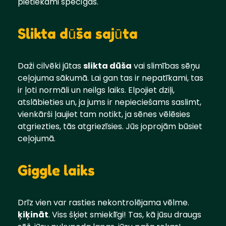
pietiekami spēcīgas.
Slikta dūša sajūta
Daži cilvēki jūtas
slikta dūša
vai slimības sēņu
ceļojuma sākumā. Lai gan tas ir nepatīkami, tas
ir ļoti normāli un neilgs laiks. Elpojiet dziļi,
atslābieties un, ja jums ir nepieciešams saslimt,
vienkārši ļaujiet tam notikt, ja sēnes vēlēsies
atgriezties, tās atgriezīsies. Jūs joprojām būsiet
ceļojumā.
Giggle laiks
Drīz vien var rasties nekontrolējama vēlme.
ķiķināt
. Viss šķiet smieklīgi! Tas, kā jūsu draugs