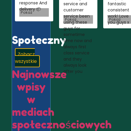
response And
service and
fantastic
delivery 📦
customer
consistent
Pokaż
service been
work! Love
Pokaż
Pokaż
using these
you guys x
guys for
sometime
Społeczny
time now and
always first
class service
Zobacz
and they
wszystkie
always look
Najnowsze
after you
wpisy
w
mediach
społecznościowych