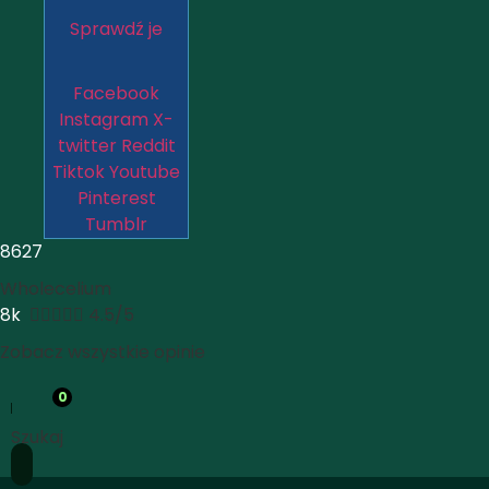
Sprawdź je
Facebook
Instagram
X-
twitter
Reddit
Tiktok
Youtube
Pinterest
Tumblr
8627
Wholecelium
8k





4.5/5
Zobacz wszystkie opinie
0
Szukaj