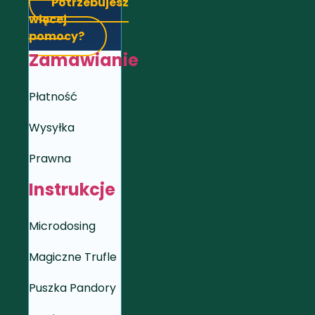
Potrzebujesz
więcej
pomocy?
Zamawianie
Płatność
Wysyłka
Prawna
Instrukcje
Microdosing
Magiczne Trufle
Puszka Pandory