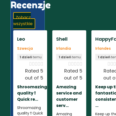
Recenzje
Zobacz
wszystkie
Leo
Shell
HappyFa
Szwecja
Irlandia
Irlandes
1 dzień
temu
1 dzień
temu
1 dzień
te













Rated 5
Rated 5
Rate
out of 5
out of 5
out o
Shroomazing
Amazing
Keep up 
quality ❗️
service and
fantasti
Quick re...
customer
consiste
serv...
...
Shroomazing
quality ❗️ Quick
Amazing
Keep up th