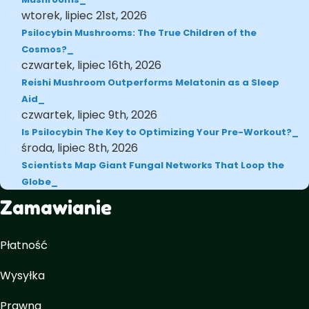
wtorek, lipiec 21st, 2026
Psilocybin Mushrooms: The True Children of the
Cosmos?
czwartek, lipiec 16th, 2026
Reishi Mushroom Outperforms Melatonin as a Sleep
Aid
czwartek, lipiec 9th, 2026
Is Psilocybin The Key to Optimizing Your Pre-Workout?
środa, lipiec 8th, 2026
Scientists Map Giant Fungal Networks That Loop the
Globe
Zamawianie
Płatność
Wysyłka
Prawna