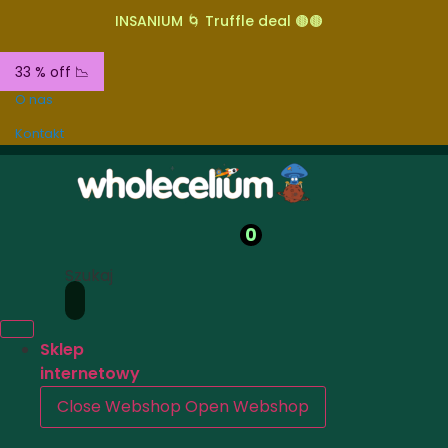
INSANIUM 🌀 Truffle deal 🟤🟤
33 % off 📉
O nas
Kontakt
0
Szukaj
Sklep
internetowy
Close Webshop
Open Webshop