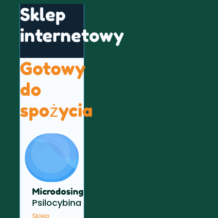
Sklep
internetowy
Gotowy
do
spożycia
Microdosing
Psilocybina
Sklep