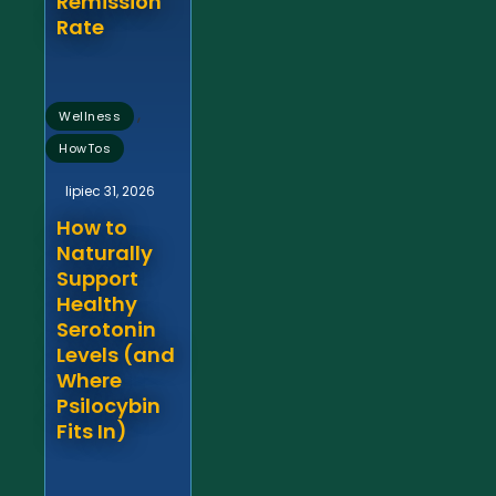
Remission
Rate
,
Wellness
HowTos
lipiec 31, 2026
How to
Naturally
Support
Healthy
Serotonin
Levels (and
Where
Psilocybin
Fits In)