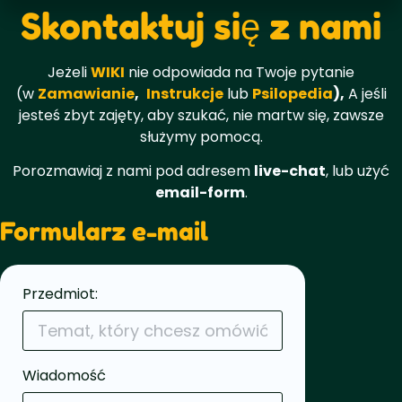
Skontaktuj się z nami
Jeżeli
WIKI
nie odpowiada na Twoje pytanie
(w
Zamawianie
,
Instrukcje
lub
Psilopedia
),
A jeśli
jesteś zbyt zajęty, aby szukać, nie martw się, zawsze
służymy pomocą.
Porozmawiaj z nami pod adresem
live-chat
, lub użyć
email-form
.
Formularz e-mail
Przedmiot:
Wiadomość