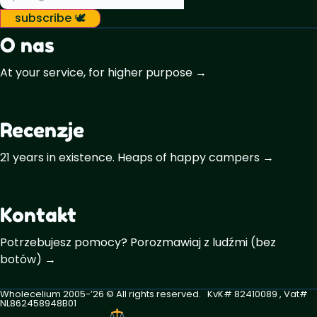
subscribe 🕊️
O nas
At your service, for higher purpose →
Recenzje
21 years in existence. Heaps of happy campers →
Kontakt
Potrzebujesz pomocy? Porozmawiaj z ludźmi (bez
botów) →
Wholecelium 2005-’26 ©️ All rights reserved. KvK# 82410089 , Vat#
NL862458948B01