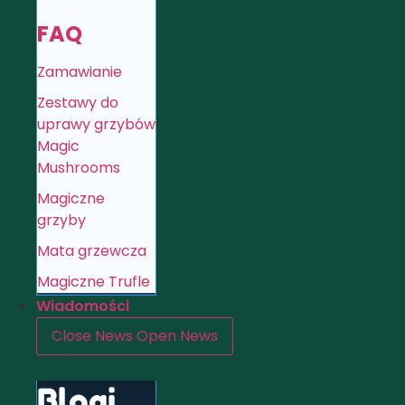
FAQ
Zamawianie
Zestawy do
uprawy grzybów
Magic
Mushrooms
Magiczne
grzyby
Mata grzewcza
Magiczne Trufle
Wiadomości
Close News
Open News
Blogi