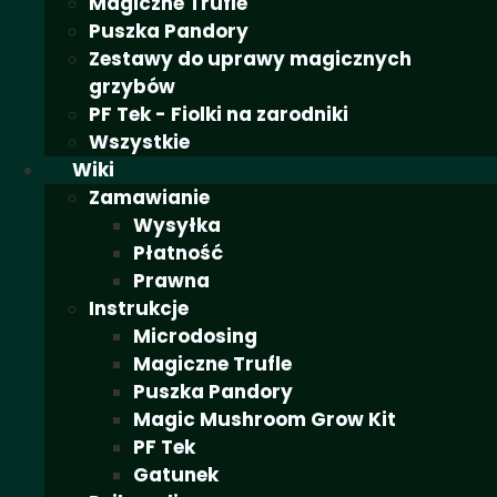
Magiczne Trufle
Puszka Pandory
Zestawy do uprawy magicznych
grzybów
PF Tek - Fiolki na zarodniki
Wszystkie
Wiki
Zamawianie
Wysyłka
Płatność
Prawna
Instrukcje
Microdosing
Magiczne Trufle
Puszka Pandory
Magic Mushroom Grow Kit
PF Tek
Gatunek