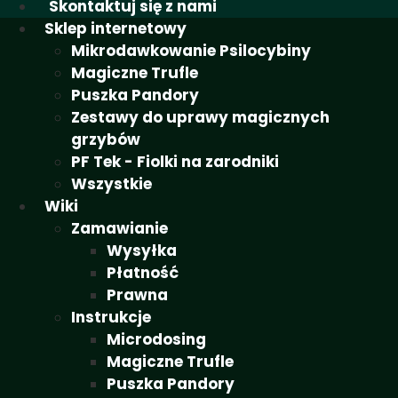
Skontaktuj się z nami
Sklep internetowy
Mikrodawkowanie Psilocybiny
Magiczne Trufle
Puszka Pandory
Zestawy do uprawy magicznych
grzybów
PF Tek - Fiolki na zarodniki
Wszystkie
Wiki
Zamawianie
Wysyłka
Płatność
Prawna
Instrukcje
Microdosing
Magiczne Trufle
Puszka Pandory