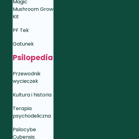
Magic
Mushroom Grow
Kit
PF Tek
Gatunek
Psilopedia
Przewodnik
wycieczek
Kultura i historia
Terapia
psychodeliczna
Psilocybe
Cubensis