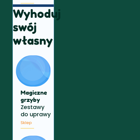
Wyhoduj
swój
własny
Magiczne
grzyby
Zestawy
do uprawy
Sklep