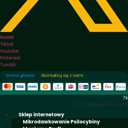
Reddit
Tiktok
Youtube
Pinterest
Tumblr
Strona główna
Skontaktuj się z nami
7k





Rated 4.5 out of 5
Sklep internetowy
Mikrodawkowanie Psilocybiny