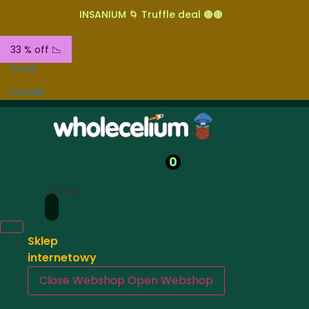
INSANIUM 🌀 Truffle deal 🟤🟤
33 % off 📉
O nas
Kontakt
0
Szukaj
Sklep
internetowy
Close Webshop
Open Webshop