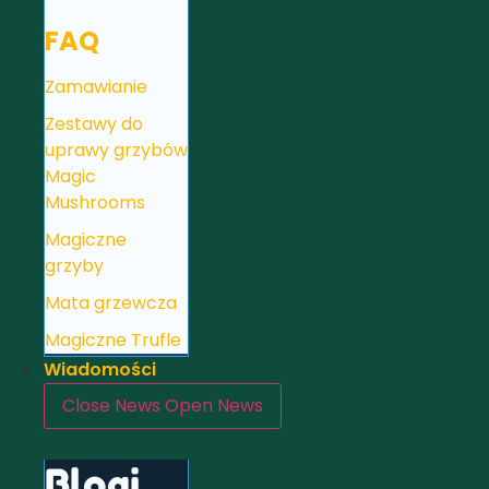
FAQ
Zamawianie
Zestawy do
uprawy grzybów
Magic
Mushrooms
Magiczne
grzyby
Mata grzewcza
Magiczne Trufle
Wiadomości
Close News
Open News
Blogi