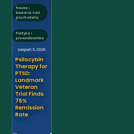
Nauka i
badania nad
psychodelią
,
Polityka i
prawodawstwo
sierpień 5, 2026
Psilocybin
Therapy for
PTSD:
Landmark
Veteran
Trial Finds
75%
Remission
Rate