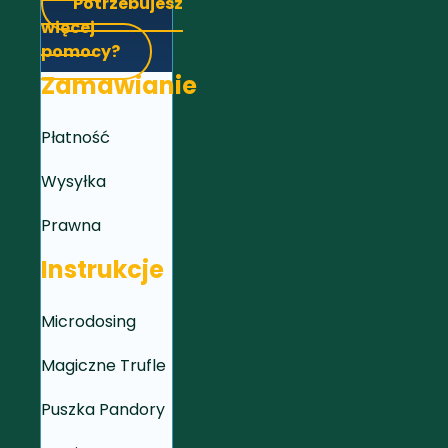
Potrzebujesz
więcej
pomocy?
Zamawianie
Płatność
Wysyłka
Prawna
Instrukcje
Microdosing
Magiczne Trufle
Puszka Pandory