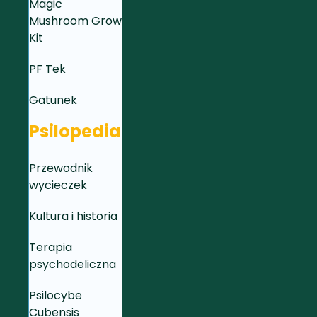
Magic
Mushroom Grow
Kit
PF Tek
Gatunek
Psilopedia
Przewodnik
wycieczek
Kultura i historia
Terapia
psychodeliczna
Psilocybe
Cubensis