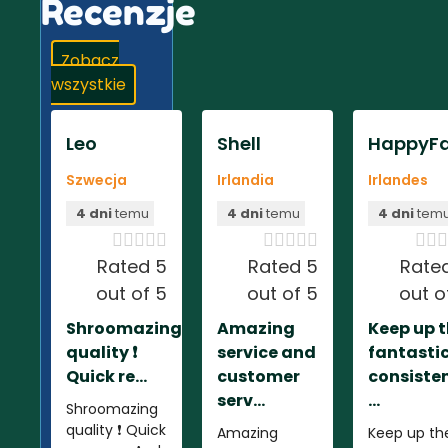
Recenzje
Zobacz
wszystkie
Leo
Shell
HappyFa
Szwecja
Irlandia
Irlandes
4 dni
temu
4 dni
temu
4 dni
tem













Rated 5
Rated 5
Rate
out of 5
out of 5
out o
Shroomazing
Amazing
Keep up 
quality ❗️
service and
fantasti
Quick re...
customer
consiste
serv...
...
Shroomazing
quality ❗️ Quick
Amazing
Keep up th