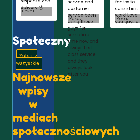
response And
service and
fantastic
delivery 📦
customer
consistent
Pokaż
service been
work! Love
Pokaż
Pokaż
using these
you guys x
guys for
sometime
Społeczny
time now and
always first
class service
Zobacz
and they
wszystkie
always look
Najnowsze
after you
wpisy
w
mediach
społecznościowych