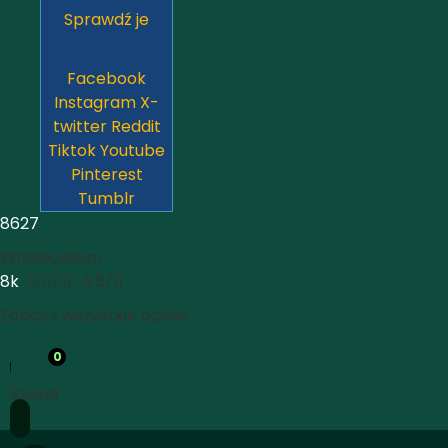
Sprawdź je
Facebook
Instagram
X-
twitter
Reddit
Tiktok
Youtube
Pinterest
Tumblr
8627
Wholecelium
8k





4.5/5
Zobacz wszystkie opinie
0
Szukaj