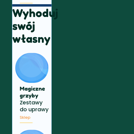
Wyhoduj
swój
własny
Magiczne
grzyby
Zestawy
do uprawy
Sklep