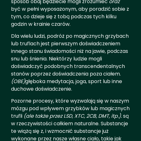
sposób obaj będziecie mogli zrozumieć
oraz
być w pełni wyposażonym, aby poradzić sobie z
tym, co dzieje się z tobą podczas tych kilku
godzin w krainie czarów.
Dla wielu ludzi, podróż po magicznych grzybach
lub truflach jest pierwszym doświadczeniem
innego stanu świadomości niż na jawie, podczas
snu lub śnienia. Niektórzy ludzie mogli
doświadczyć podobnych transcendentalnych
stanów poprzez doświadczenia poza ciałem.
(OBE)
głęboka medytacja, joga, sport lub inne
duchowe doświadczenie.
Pozorne procesy, które wyzwalają się w naszym
mózgu pod wpływem grzybków lub magicznych
trufli
(ale także przez LSD, XTC, 2CB, DMT, itp.).
są
w rzeczywistości całkiem naturalne. Substancje
te wiążą się z, i wzmocnić substancje już
wykonane przez nasze własne ciało, takie jak