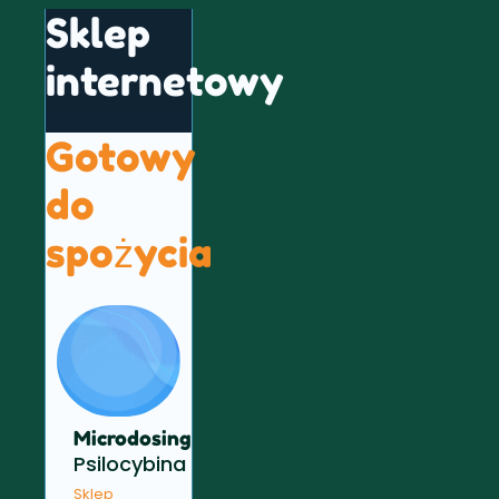
Sklep
internetowy
Gotowy
do
spożycia
Microdosing
Psilocybina
Sklep