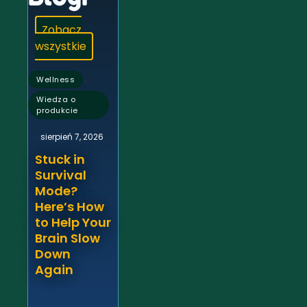
Zobacz
wszystkie
,
Wellness
Wiedza o
produkcie
sierpień 7, 2026
Stuck in
Survival
Mode?
Here’s How
to Help Your
Brain Slow
Down
Again