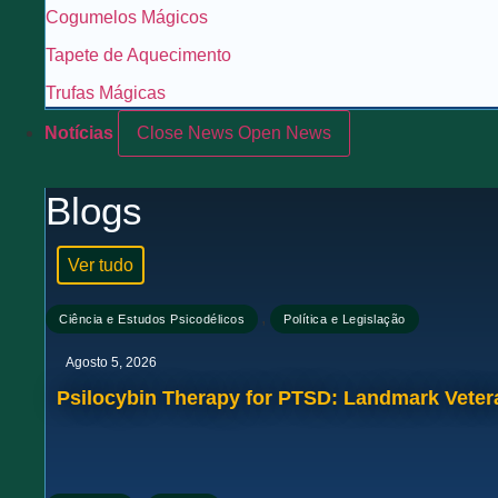
Cogumelos Mágicos
Tapete de Aquecimento
Trufas Mágicas
Notícias
Close News
Open News
Blogs
Ver tudo
,
Ciência e Estudos Psicodélicos
Política e Legislação
Agosto 5, 2026
Psilocybin Therapy for PTSD: Landmark Veter