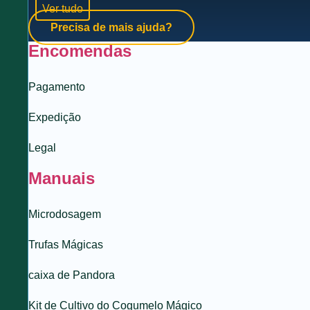
Ver tudo
Precisa de mais ajuda?
Encomendas
Pagamento
Expedição
Legal
Manuais
Microdosagem
Trufas Mágicas
caixa de Pandora
Kit de Cultivo do Cogumelo Mágico