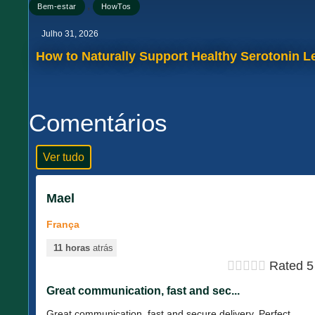
,
Bem-estar
HowTos
Julho 31, 2026
How to Naturally Support Healthy Serotonin Le
Comentários
Ver tudo
Mael
França
11 horas
atrás





Rated 5 
Great communication, fast and sec...
Great communication, fast and secure delivery. Perfect