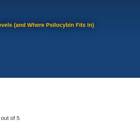
vels (and Where Psilocybin Fits In)
out of 5