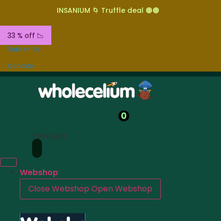
INSANIUM 🌀 Truffle deal 🟤🟤
33 % off 📉
Sobre nós
Contato
0
Pesquisa
Webshop
Close Webshop
Open Webshop