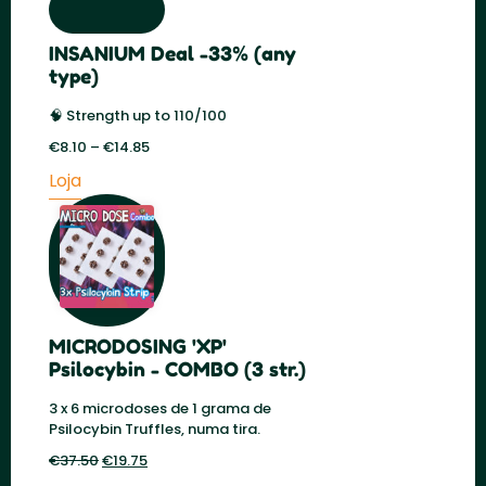
era:
é:
€59.00.
€29.50.
INSANIUM Deal -33% (any
type)
🧠 Strength up to 110/100
€
8.10
–
€
14.85
Price
range:
Loja
€8.10
through
€14.85
MICRODOSING 'XP'
Psilocybin - COMBO (3 str.)
3 x 6 microdoses de 1 grama de
Psilocybin Truffles, numa tira.
€
37.50
O
€
19.75
O
preço
preço