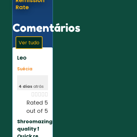
Remission
Rate
Comentários
Ver tudo
Leo
Suécia
4 dias
atrás





Rated 5
out of 5
Shroomazing
quality ❗️
Quick re...