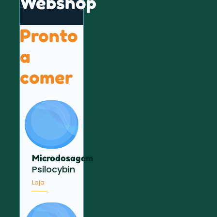
Webshop
Pronto
a
comer
Microdosagem
Psilocybin
Loja