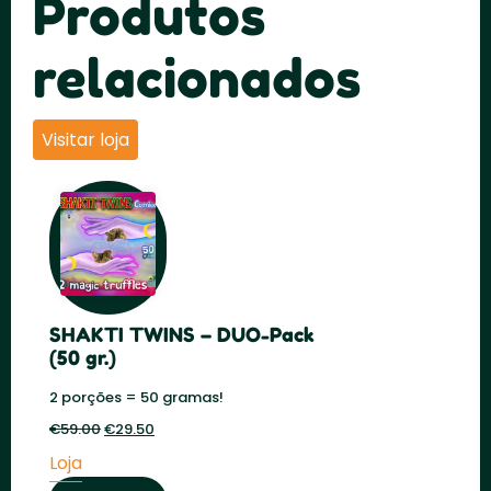
Produtos
relacionados
Visitar loja
SHAKTI TWINS – DUO-Pack
(50 gr.)
2 porções = 50 gramas!
€
59.00
O
€
29.50
O
preço
preço
Loja
original
atual