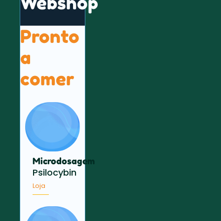
Webshop
Pronto
a
comer
Microdosagem
Psilocybin
Loja