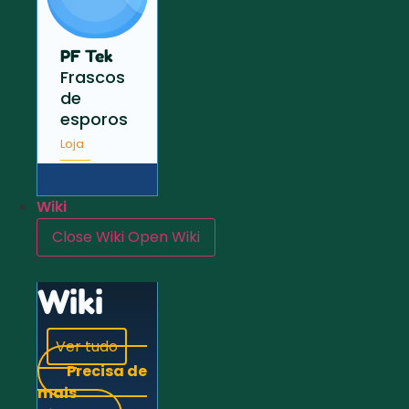
PF Tek
Frascos
de
esporos
Loja
Wiki
Close Wiki
Open Wiki
Wiki
Ver tudo
Precisa de
mais