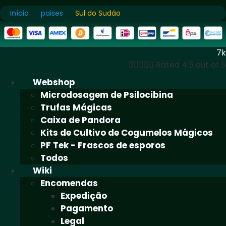
Início
paises
Sul do Sudão
7k





Rated 4.5 out of 5
Webshop
Microdosagem de Psilocibina
Trufas Mágicas
Caixa de Pandora
Kits de Cultivo de Cogumelos Mágicos
PF Tek - Frascos de esporos
Todos
Wiki
Encomendas
Expedição
Pagamento
Legal