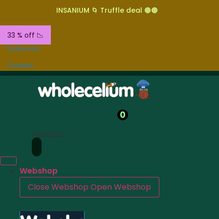
INSANIUM 🌀 Truffle deal 🟤🟤
33 % off 📉
Sobre nós
Contato
0
Pesquisa
Webshop
Close Webshop
Open Webshop