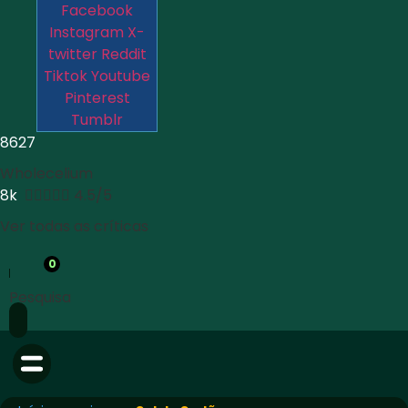
Facebook
Instagram
X-
twitter
Reddit
Tiktok
Youtube
Pinterest
Tumblr
8627
Wholecelium
8k





4.5/5
Ver todas as críticas
0
Pesquisa