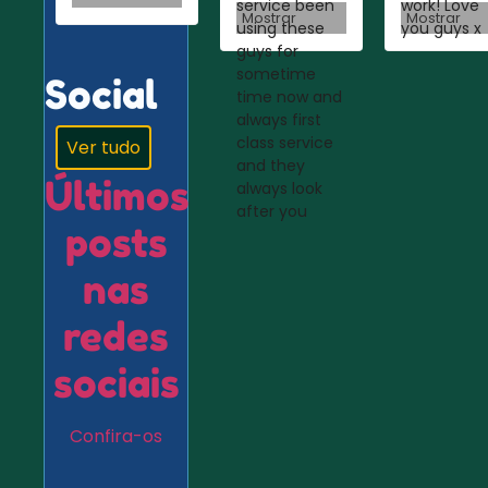
service been
work! Love
Mostrar
Mostrar
using these
you guys x
guys for
sometime
Social
time now and
always first
class service
Ver tudo
and they
Últimos
always look
after you
posts
nas
redes
sociais
Confira-os