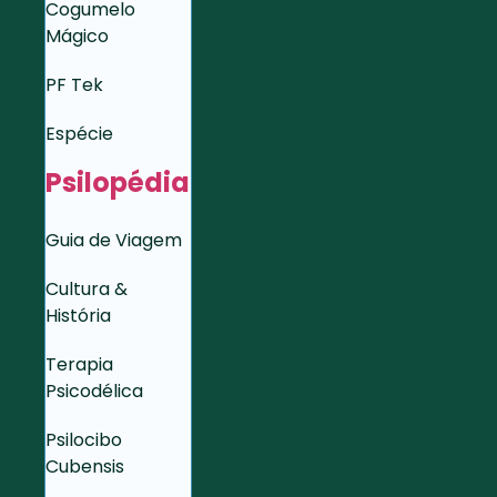
Cogumelo
Mágico
PF Tek
Espécie
Psilopédia
Guia de Viagem
Cultura &
História
Terapia
Psicodélica
Psilocibo
Cubensis