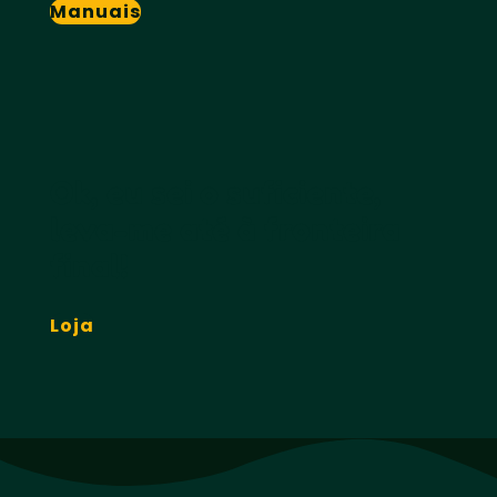
Manuais
Ok, eu sei o suficiente,
leva-me até à fronteira
final!
Loja