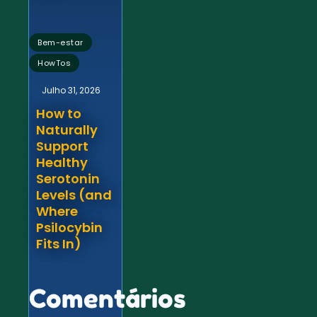
,
Bem-estar
HowTos
Julho 31, 2026
How to
Naturally
Support
Healthy
Serotonin
Levels (and
Where
Psilocybin
Fits In)
Comentários