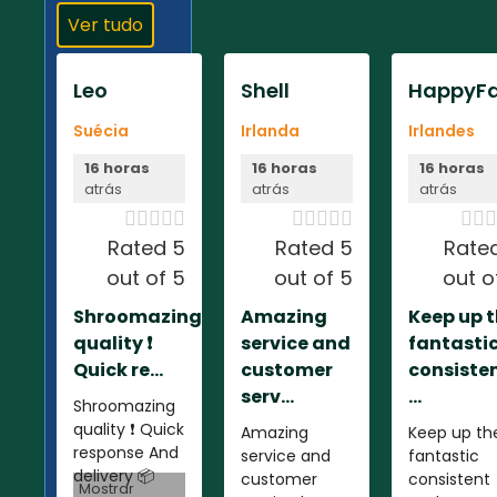
Ver tudo
Leo
Shell
HappyFa
Suécia
Irlanda
Irlandes
16 horas
16 horas
16 horas
atrás
atrás
atrás













Rated 5
Rated 5
Rate
out of 5
out of 5
out o
Shroomazing
Amazing
Keep up 
quality ❗️
service and
fantasti
Quick re...
customer
consiste
serv...
...
Shroomazing
quality ❗️ Quick
Amazing
Keep up th
response And
service and
fantastic
delivery 📦
customer
consistent
Mostrar