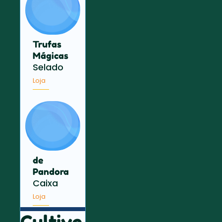
Trufas
Mágicas
Selado
Loja
de
Pandora
Caixa
Loja
Cultive