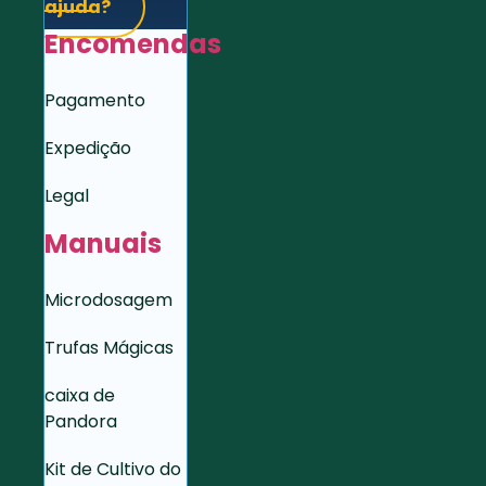
ajuda?
Encomendas
Pagamento
Expedição
Legal
Manuais
Microdosagem
Trufas Mágicas
caixa de
Pandora
Kit de Cultivo do