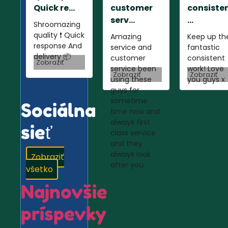
Quick re...
customer
consiste
serv...
...
Shroomazing
quality ❗️ Quick
Amazing
Keep up th
response And
service and
fantastic
delivery 📦
customer
consistent
Zobraziť
service been
work! Love
Zobraziť
Zobraziť
using these
you guys x
guys for
sometime
Sociálna
time now and
always first
sieť
class service
and they
always look
Zobraziť
after you
všetko
Najnovšie
príspevky