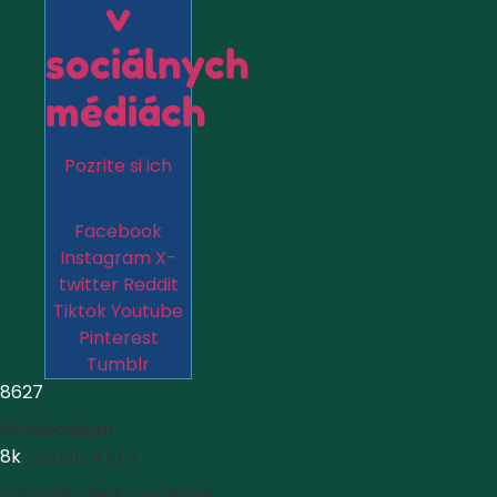
v
sociálnych
médiách
Pozrite si ich
Facebook
Instagram
X-
twitter
Reddit
Tiktok
Youtube
Pinterest
Tumblr
8627
Wholecelium
8k





4.5/5
Zobraziť všetky recenzie