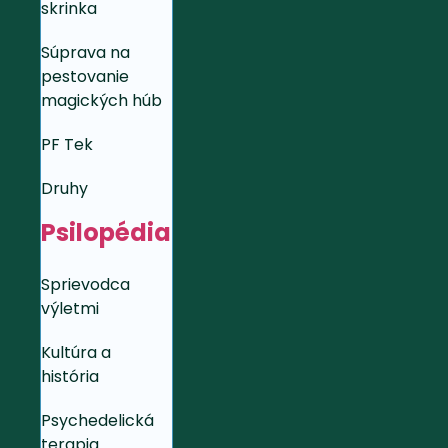
skrinka
Súprava na
pestovanie
magických húb
PF Tek
Druhy
Psilopédia
Sprievodca
výletmi
Kultúra a
história
Psychedelická
terapia