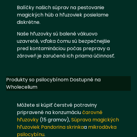
Balíčky našich súprav na pestovanie
magických húb a hľuzoviek posielame
diskrétne.
Naše hľuzovky sú balené vákuovo
uzavreté, vďaka čomu sú bezpečnejšie
pred kontamináciou počas prepravy a
zároveň je zaručená ich priama účinnosť.
Produkty so psilocybínom Dostupné na
Wholecelium
Môžete si kúpiť čerstvé potraviny
pripravené na konzumáciu
čarovné
hľuzovky
(15 gramov),
Súprava magických
hľuzoviek Pandorina skrinka
a
mikrodávka
psilocybínu
.