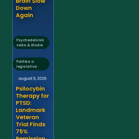
Brain Slow
Down
Again
Psychedelická
veda & štúdie
,
Politika a
legislatíva
august 5, 2026
Psilocybin
Therapy for
PTSD:
Landmark
Veteran
Trial Finds
75%
Remission