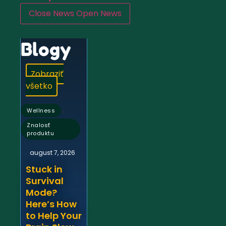
Close News
Open News
Blogy
Zobraziť
všetko
,
Wellness
Znalosť
produktu
august 7, 2026
Stuck in
Survival
Mode?
Here’s How
to Help Your