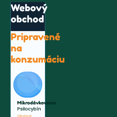
Webový
obchod
Pripravené
na
konzumáciu
Mikrodávkovanie
Psilocybín
Obchod