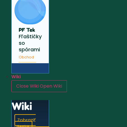
PF Tek
Fľaštičky
so
spórami
Obchod
Wiki
Close Wiki
Open Wiki
Wiki
Zobraziť
všetko