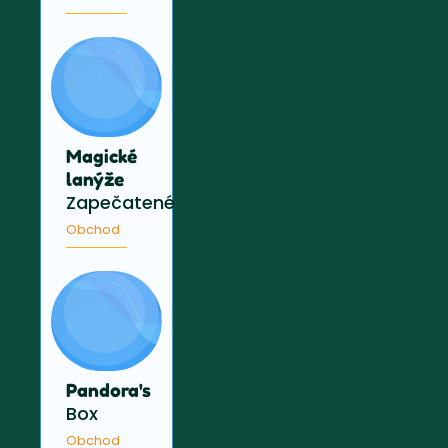
Magické
lanýže
Zapečatené
Obchod
Pandora's
Box
Obchod