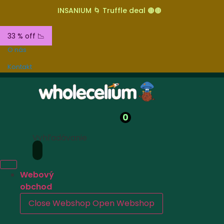
INSANIUM 🌀 Truffle deal 🟤🟤
33 % off 📉
O nás
Kontakt
0
Vyhľadávanie
Webový
obchod
Close Webshop
Open Webshop