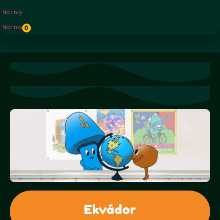
Novinky
Novinky
0
Ekvádor