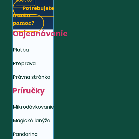
Potrebujete
ďalšiu
pomoc?
Objednávanie
Platba
Preprava
Právna stránka
Príručky
Mikrodávkovanie
Magické lanýže
Pandorina