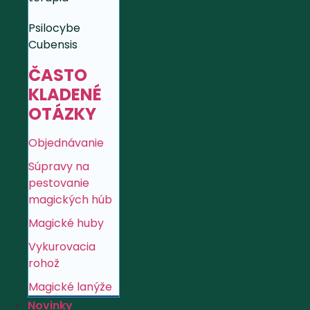
Psilocybe
Cubensis
ČASTO
KLADENÉ
OTÁZKY
Objednávanie
Súpravy na
pestovanie
magických húb
Magické huby
Vykurovacia
rohož
Magické lanýže
Novinky