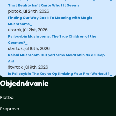
That Reality Isn’t Quite What It Seems
piatok, júl 24th, 2026
Finding Our Way Back To Meaning with Magic
Mushrooms
utorok, júl 21st, 2026
Psilocybin Mushrooms: The True Children of the
Cosmos?
štvrtok, júl 16th, 2026
Reishi Mushroom Outperforms Melatonin as a Sleep
Aid
štvrtok, júl 9th, 2026
Is Psilocybin The Key to Optimizing Your Pre-Workout?
Objednávanie
Platba
Preprava