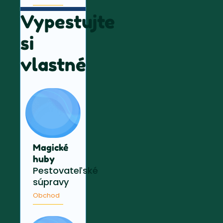
Vypestujte
si
vlastné
Magické
huby
Pestovateľské
súpravy
Obchod