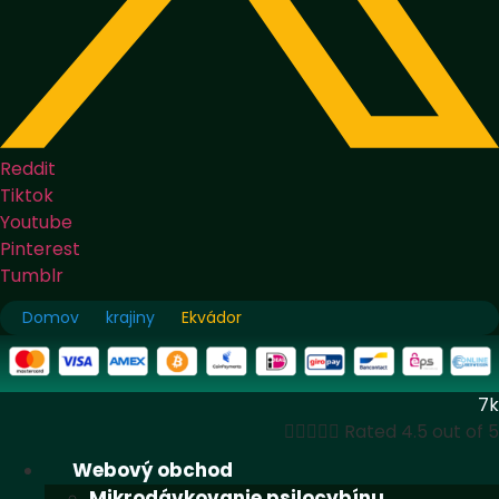
Reddit
Tiktok
Youtube
Pinterest
Tumblr
Domov
krajiny
Ekvádor
7k





Rated 4.5 out of 5
Webový obchod
Mikrodávkovanie psilocybínu