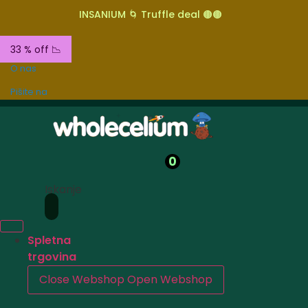
INSANIUM 🌀 Truffle deal 🟤🟤
33 % off 📉
O nas
Pišite na
0
Iskanje
Spletna
trgovina
Close Webshop
Open Webshop