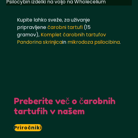
Psilocybin izdelki na voljo na Wholecelium
Kupite lahko sveže, za uživanje
pripravljene
čarobni tartufi
(15
gramov),
Komplet čarobnih tartufov
Pandorina skrinjica
in
mikrodoza psilocibina
.
Preberite več o čarobnih
tartufih v našem
Priročniki