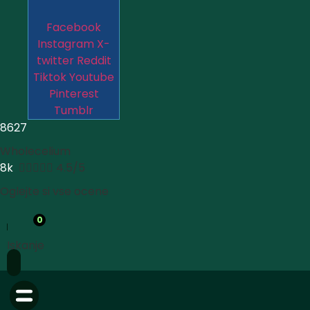
Facebook
Instagram
X-
twitter
Reddit
Tiktok
Youtube
Pinterest
Tumblr
8627
Wholecelium
8k





4.5/5
Oglejte si vse ocene
0
Iskanje