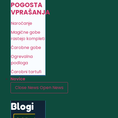
POGOSTA
VPRAŠANJA
Naročanje
Magične gobe
rastejo kompleti
Čarobne gobe
Ogrevalna
podloga
Čarobni tartufi
Novice
Close News
Open News
Blogi