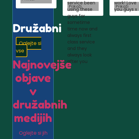
service been
work! Love
Prikaži
Prikaži
using these
you guys x
guys for
sometime
Družabni
time now and
always first
class service
Oglejte si
and they
vse
always look
Najnovejše
after you
objave
v
družabnih
medijih
Oglejte si jih