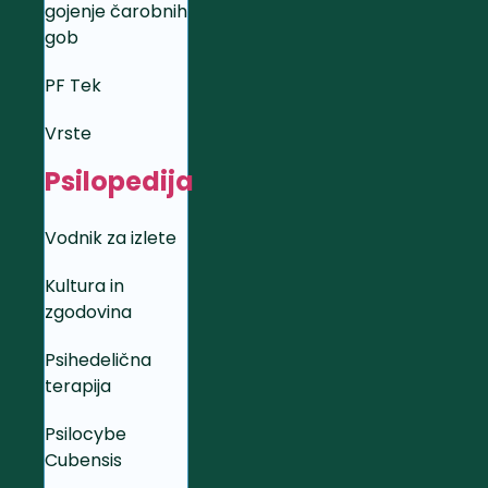
gojenje čarobnih
gob
PF Tek
Vrste
Psilopedija
Vodnik za izlete
Kultura in
zgodovina
Psihedelična
terapija
Psilocybe
Cubensis