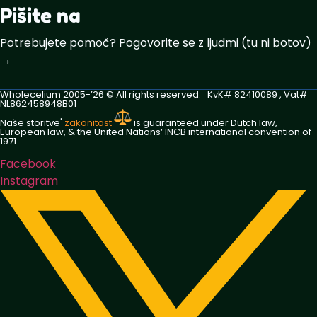
Pišite na
Potrebujete pomoč? Pogovorite se z ljudmi (tu ni botov)
→
Wholecelium 2005-’26 ©️ All rights reserved. KvK# 82410089 , Vat#
NL862458948B01
Naše storitve'
zakonitost
is guaranteed under Dutch law,
European law, & the United Nations‘ INCB international convention of
1971
Facebook
Instagram