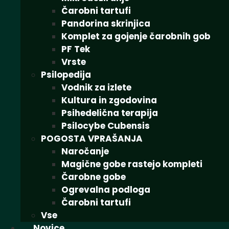
Čarobni tartufi
Pandorina skrinjica
Komplet za gojenje čarobnih gob
PF Tek
Vrste
Psilopedija
Vodnik za izlete
Kultura in zgodovina
Psihedelična terapija
Psilocybe Cubensis
POGOSTA VPRAŠANJA
Naročanje
Magične gobe rastejo kompleti
Čarobne gobe
Ogrevalna podloga
Čarobni tartufi
Vse
Novice