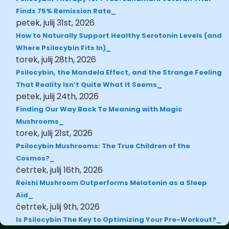
Finds 75% Remission Rate
petek, julij 31st, 2026
How to Naturally Support Healthy Serotonin Levels (and
Where Psilocybin Fits In)
torek, julij 28th, 2026
Psilocybin, the Mandela Effect, and the Strange Feeling
That Reality Isn’t Quite What It Seems
petek, julij 24th, 2026
Finding Our Way Back To Meaning with Magic
Mushrooms
torek, julij 21st, 2026
Psilocybin Mushrooms: The True Children of the
Cosmos?
četrtek, julij 16th, 2026
Reishi Mushroom Outperforms Melatonin as a Sleep
Aid
četrtek, julij 9th, 2026
Is Psilocybin The Key to Optimizing Your Pre-Workout?