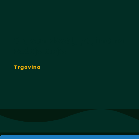
Ok, vem dovolj, pelji me na
zadnjo mejo!
Trgovina