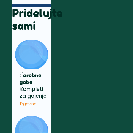
Pridelujte
sami
Čarobne
gobe
Kompleti
za gojenje
Trgovina