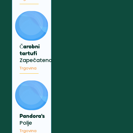
Čarobni
tartufi
Zapečateno
Trgovina
Pandora's
Polje
Trgovina