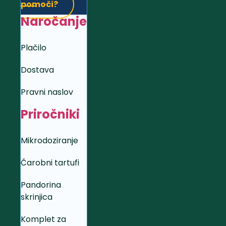
pomoči?
Naročanje
Plačilo
Dostava
Pravni naslov
Priročniki
Mikrodoziranje
Čarobni tartufi
Pandorina
skrinjica
Komplet za