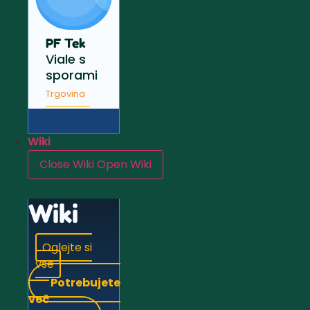
PF Tek
Viale s
sporami
Trgovina
Wiki
Close Wiki
Open Wiki
Wiki
Oglejte si
vse
Potrebujete
več