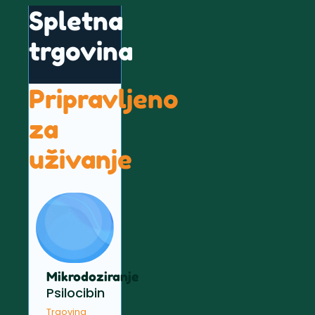
Spletna
trgovina
Pripravljeno
za
uživanje
Mikrodoziranje
Psilocibin
Trgovina