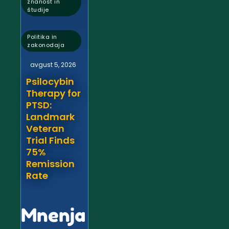
znanost in
študije
,
Politika in
zakonodaja
avgust 5, 2026
Psilocybin
Therapy for
PTSD:
Landmark
Veteran
Trial Finds
75%
Remission
Rate
Mnenja