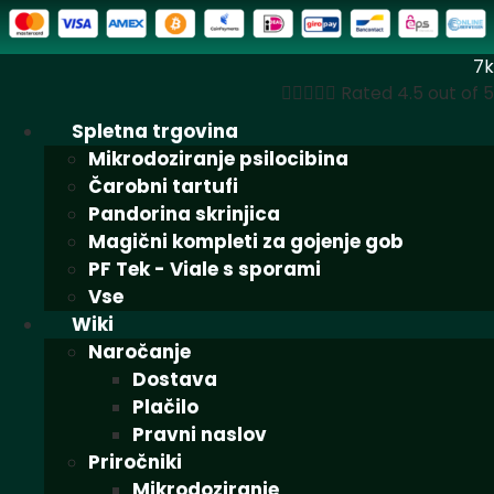
7k





Rated 4.5 out of 5
Spletna trgovina
Mikrodoziranje psilocibina
Čarobni tartufi
Pandorina skrinjica
Magični kompleti za gojenje gob
PF Tek - Viale s sporami
Vse
Wiki
Naročanje
Dostava
Plačilo
Pravni naslov
Priročniki
Mikrodoziranje