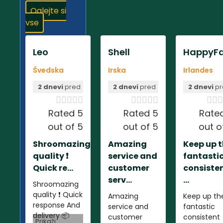
Oglejte si
vse
Leo
Shell
HappyFa
Švedska
Irska
Irlandes
2 dnevi
pred
2 dnevi
pred
2 dnevi
pr













Rated 5
Rated 5
Rate
out of 5
out of 5
out o
Shroomazing
Amazing
Keep up 
quality ❗️
service and
fantasti
Quick re...
customer
consiste
serv...
...
Shroomazing
quality ❗️ Quick
Amazing
Keep up th
response And
service and
fantastic
delivery 📦
customer
consistent
Prikaži