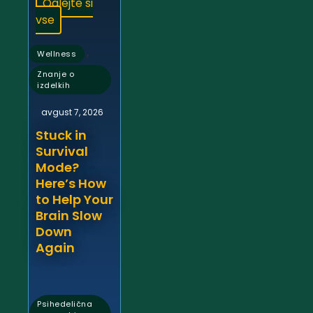
Oglejte si
vse
,
Wellness
Znanje o
izdelkih
avgust 7, 2026
Stuck in
Survival
Mode?
Here’s How
to Help Your
Brain Slow
Down
Again
Psihedelična