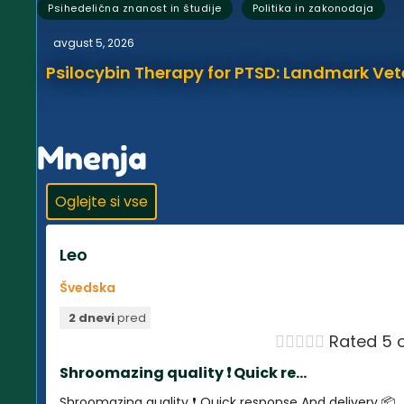
,
Psihedelična znanost in študije
Politika in zakonodaja
avgust 5, 2026
Psilocybin Therapy for PTSD: Landmark Vet
Mnenja
Oglejte si vse
Leo
Švedska
2 dnevi
pred





Rated 5 o
Shroomazing quality ❗️ Quick re...
Shroomazing quality ❗️ Quick response And delivery 📦