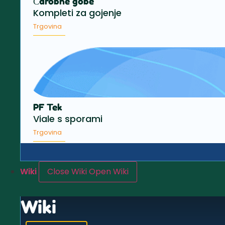
Čarobne gobe
Kompleti za gojenje
Trgovina
PF Tek
Viale s sporami
Trgovina
Wiki
Close Wiki
Open Wiki
Wiki