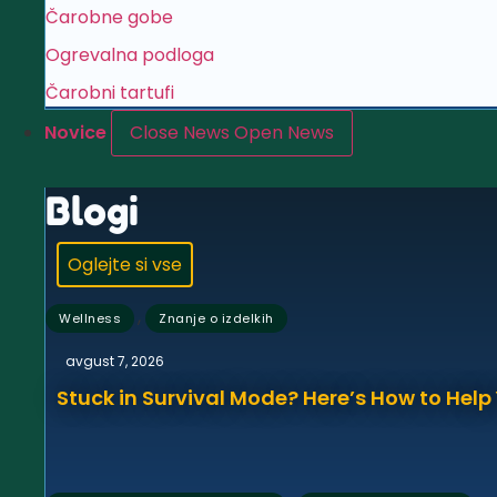
Čarobne gobe
Ogrevalna podloga
Čarobni tartufi
Novice
Close News
Open News
Blogi
Oglejte si vse
,
Wellness
Znanje o izdelkih
avgust 7, 2026
Stuck in Survival Mode? Here’s How to Hel