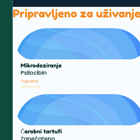
Pripravljeno za uživanj
Mikrodoziranje
Psilocibin
Trgovina
Čarobni tartufi
Zapečateno