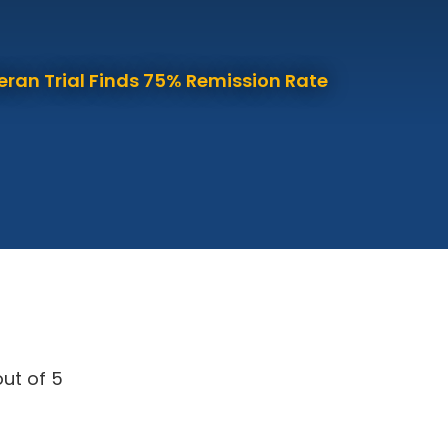
eran Trial Finds 75% Remission Rate
ut of 5