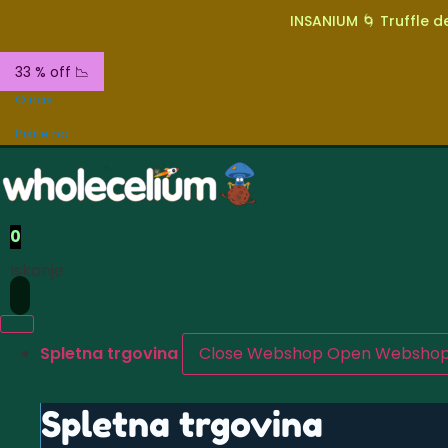
INSANIUM 🌀 Truffle de
33 % off 📉
O nas
Pišite na
0
Iskanje
Spletna trgovina
Close Webshop
Open Websho
Spletna trgovina