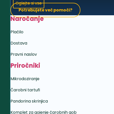
Oglejte si vse
Potrebujete več pomoči?
Naročanje
Plačilo
Dostava
Pravni naslov
Priročniki
Mikrodoziranje
Čarobni tartufi
Pandorina skrinjica
Komplet za gojenje čarobnih gob