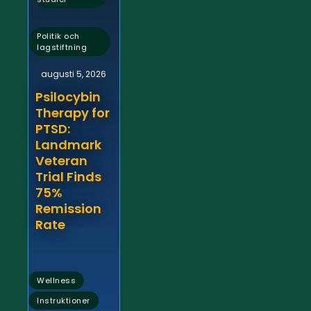
,
Politik och
lagstiftning
augusti 5, 2026
Psilocybin
Therapy for
PTSD:
Landmark
Veteran
Trial Finds
75%
Remission
Rate
,
Wellness
Instruktioner