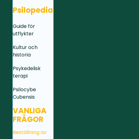
Psilopedia
Guide för
utflykter
Kultur och
historia
Psykedelisk
terapi
Psilocybe
Cubensis
VANLIGA
FRÅGOR
Beställning av