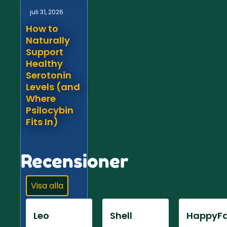
juli 31, 2026
How to
Naturally
Support
Healthy
Serotonin
Levels (and
Where
Psilocybin
Fits In)
Recensioner
Visa alla
Leo
Shell
HappyFa