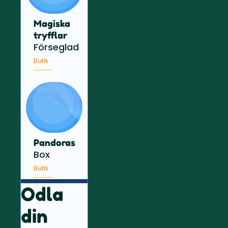
Magiska
tryfflar
Förseglad
Butik
Pandoras
Box
Butik
Odla
din