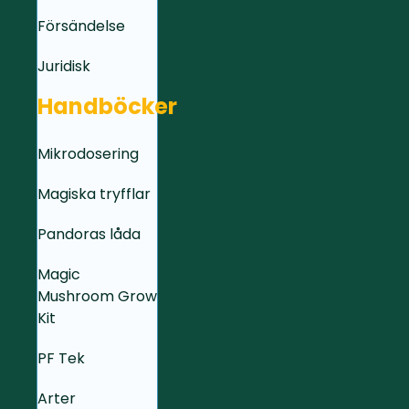
Försändelse
Juridisk
Handböcker
Mikrodosering
Magiska tryfflar
Pandoras låda
Magic
Mushroom Grow
Kit
PF Tek
Arter