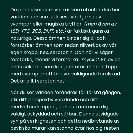
De processer som verkar vara utanför den här
världen och som utlöses i vår hjärna av
svampar eller magiska tryfflar.
(men även av
LSD, XTC, 2CB, DMT, etc.)
är faktiskt ganska
naturliga. Dessa ämnen binder sig till och
förstärker ämnen som redan tillverkas av vår
egen kropp, t.ex. serotonin. Och när vi säger
förstärka, menar vi förstärka.
mycket.
En av de
enda sakerna som kan jämföras med en tripp
med svamp är att bli överväldigande förälskad.
Det är allt i serotoninet!
När du ser världen förändras för första gången,
blir ditt perspektiv vacklande och ditt
medvetande öppet, och du kan känna dig
väldigt oskyddad och sårbar. Denna utvidgade
syn på verkligheten och detta nedbrytande av
psykiska murar kan stanna kvar hos dig resten