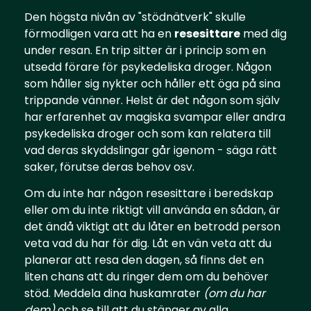
Den högsta nivån av "stödnätverk" skulle
förmodligen vara att ha en
resesittare
med dig
under resan. En trip sitter är i princip som en
utsedd förare för psykedeliska droger. Någon
som håller sig nykter och håller ett öga på sina
trippande vänner. Helst är det någon som själv
har erfarenhet av magiska svampar eller andra
psykedeliska droger och som kan relatera till
vad deras skyddslingar går igenom - säga rätt
saker, förutse deras behov osv.
Om du inte har någon resesittare i beredskap
eller om du inte riktigt vill använda en sådan, är
det ändå viktigt att du låter en betrodd person
veta vad du har för dig. Låt en vän veta att du
planerar att resa den dagen, så finns det en
liten chans att du ringer dem om du behöver
stöd. Meddela dina huskamrater
(om du har
dem)
och se till att du stänger av alla