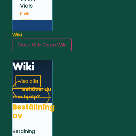
Vials
Butik
Wiki
Close Wiki
Open Wiki
Wiki
Visa alla
Behöver du
mer hjälp?
Beställning
av
Betalning