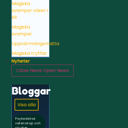
Magiska
svampar växer i
kit
Magiska
svampar
Uppvärmningsmatta
Magiska tryfflar
Nyheter
Close News
Open News
Bloggar
Visa alla
Psykedelisk
vetenskap och
studier