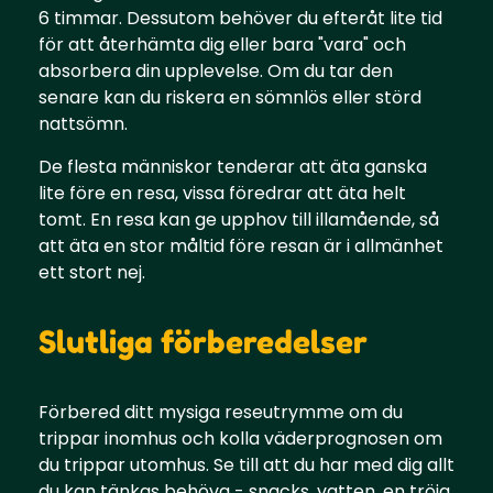
6 timmar. Dessutom behöver du efteråt lite tid
för att återhämta dig eller bara "vara" och
absorbera din upplevelse. Om du tar den
senare kan du riskera en sömnlös eller störd
nattsömn.
De flesta människor tenderar att äta ganska
lite före en resa, vissa föredrar att äta helt
tomt. En resa kan ge upphov till illamående, så
att äta en stor måltid före resan är i allmänhet
ett stort nej.
Slutliga förberedelser
Förbered ditt mysiga reseutrymme om du
trippar inomhus och kolla väderprognosen om
du trippar utomhus. Se till att du har med dig allt
du kan tänkas behöva - snacks, vatten, en tröja,