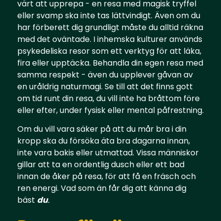
värt att upprepa - en resa med magisk tryffel
eller svamp ska inte tas lättvindigt. Även om du
har förberett dig grundligt måste du alltid räkna
med det oväntade. I inhemska kulturer används
psykedeliska resor som ett verktyg för att läka,
fira eller upptäcka. Behandla din egen resa med
samma respekt - även du upplever gåvan av
en uråldrig naturmagi. Se till att det finns gott
om tid runt din resa, du vill inte ha bråttom före
eller efter, under fysisk eller mental påfrestning.
Om du vill vara säker på att du mår bra i din
kropp ska du försöka äta bra dagarna innan,
inte vara bakis eller utmattad. Vissa människor
gillar att ta en ordentlig dusch eller ett bad
innan de åker på resa, för att få en fräsch och
ren energi. Vad som än får dig att känna dig
bäst
du
.