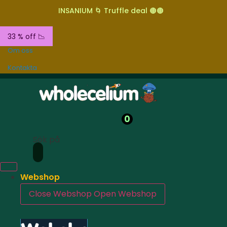
INSANIUM 🌀 Truffle deal 🟤🟤
33 % off 📉
Om oss
Kontakta
0
Sök på
Webshop
Close Webshop
Open Webshop