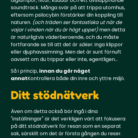
älglampor, filtar, kuddar och ett avslappnande
soundtrack. Många svär på att trippa utomhus,
eftersom psilocybin förstärker din koppling till
naturen.
(och träden ser fantastiska ut när de
vajar i vinden när du är högt uppe!)
men detta
är naturligtvis väderberoende, och du måste
fortfarande se till att det är
säker.
Inga klippor
eller djuphavssimning. Men det är sunt förnuft
oavsett om du trippar eller inte, egentligen...
Så i princip,
innan du gör något
annat
Kontrollera både din inre och yttre miljö.
Ditt stödnätverk
Även om detta också bör ingå i dina
"inställningar" är det verkligen värt att fokusera
på ditt stödnätverk för resan som en separat
sak, särskilt om det är första gången du reser.