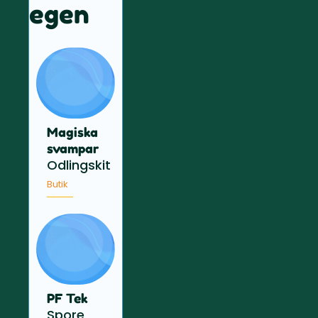
egen
Magiska
svampar
Odlingskit
Butik
PF Tek
Spore