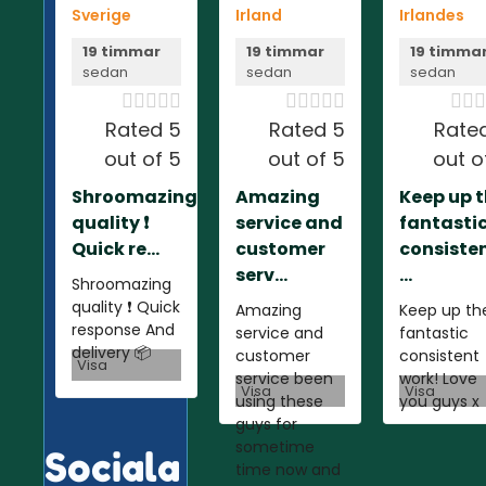
Sverige
Irland
Irlandes
19 timmar
19 timmar
19 timma
sedan
sedan
sedan













Rated 5
Rated 5
Rate
out of 5
out of 5
out o
Shroomazing
Amazing
Keep up 
quality ❗️
service and
fantasti
Quick re...
customer
consiste
serv...
...
Shroomazing
quality ❗️ Quick
Amazing
Keep up th
response And
service and
fantastic
delivery 📦
customer
consistent
Visa
service been
work! Love
Visa
Visa
using these
you guys x
guys for
sometime
Sociala
time now and