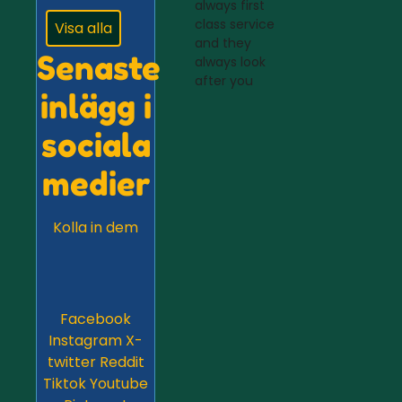
always first
class service
Visa alla
and they
Senaste
always look
after you
inlägg i
sociala
medier
Kolla in dem
Facebook
Instagram
X-
twitter
Reddit
Tiktok
Youtube