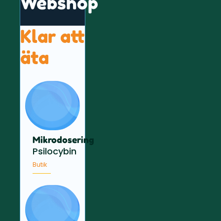
Webshop
Klar att
äta
Mikrodosering
Psilocybin
Butik