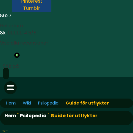
Pinterest
Tumblr
8627
Helcelium
8k





4.5/5
Visa alla recensioner
0
Sök på
Hem
Wiki
Psilopedia
Guide för utflykter
Hem
"
Psilopedia
"
Guide för utflykter
Hem