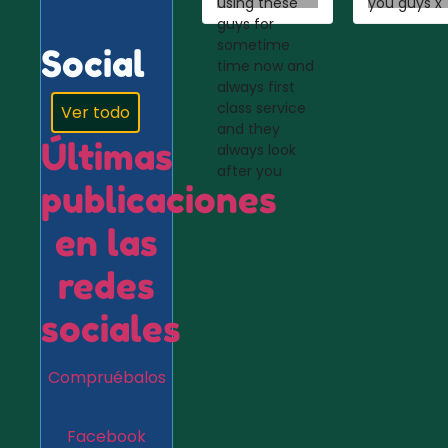
using these
you guys x
guys for
sometime
Social
time now and
always first
class service
Ver todo
and they
Últimas
always look
after you
publicaciones
en las
redes
sociales
Compruébalos
Facebook