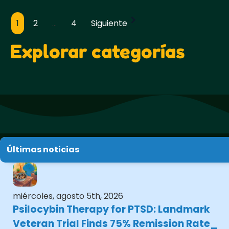
1
2
...
4
Siguiente
Paginación
de
Explorar categorías
entradas
Últimas noticias
miércoles, agosto 5th, 2026
Psilocybin Therapy for PTSD: Landmark
Veteran Trial Finds 75% Remission Rate