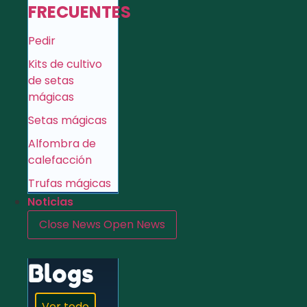
FRECUENTES
Pedir
Kits de cultivo
de setas
mágicas
Setas mágicas
Alfombra de
calefacción
Trufas mágicas
Noticias
Close News
Open News
Blogs
Ver todo