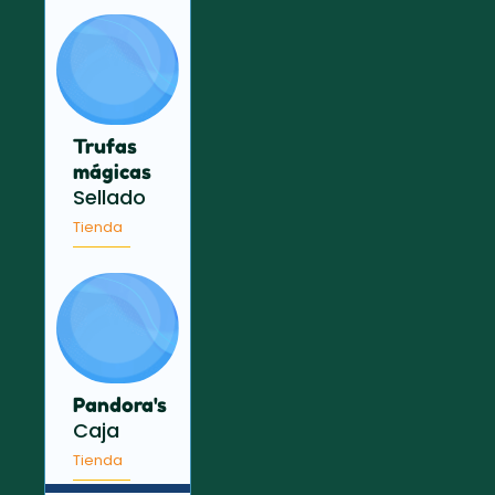
Trufas
mágicas
Sellado
Tienda
Pandora's
Caja
Tienda