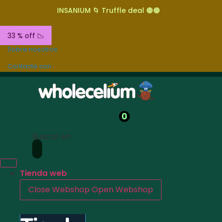
INSANIUM 🌀 Truffle deal 🟤🟤
33 % off 📉
Sobre nosotros
Contacte con
0
Buscar en
Tienda web
Close Webshop
Open Webshop