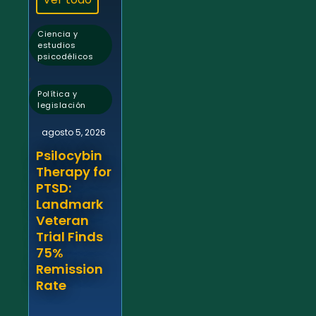
Ciencia y
estudios
psicodélicos
,
Política y
legislación
agosto 5, 2026
Psilocybin
Therapy for
PTSD:
Landmark
Veteran
Trial Finds
75%
Remission
Rate