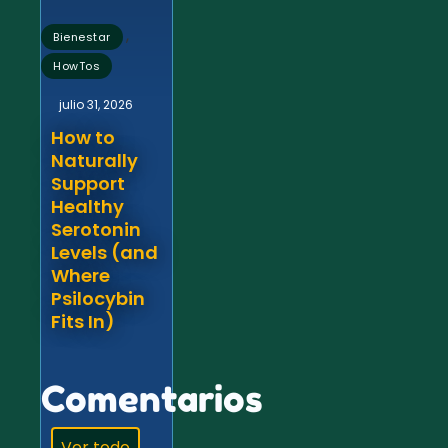
,
Bienestar
HowTos
julio 31, 2026
How to
Naturally
Support
Healthy
Serotonin
Levels (and
Where
Psilocybin
Fits In)
Comentarios
Ver todo