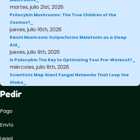
martes, julio 21st, 2026
Psilocybin Mushrooms: The True Children of the
Cosmos?
jueves, julio 16th, 2026
Reishi Mushroom Outperforms Melatonin as a Sleep
Aid
jueves, julio 9th, 2026
Is Psilocybin The Key to Optimizing Your Pre-Workout?
miércoles, julio 8th, 2026
Scientists Map Giant Fungal Networks That Loop the
Globe
Pedir
Pago
Envío
Legal