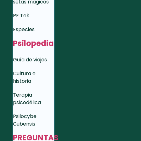
setas mágicas
PF Tek
Especies
Psilopedia
Guía de viajes
Cultura e
historia
Terapia
psicodélica
Psilocybe
Cubensis
PREGUNTAS