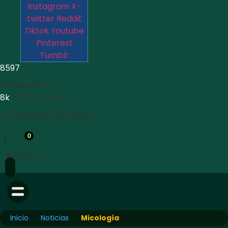
Instagram
X-
twitter
Reddit
Tiktok
Youtube
Pinterest
Tumblr
8597
Wholecelium
8k





4.5/5
Ver todas las opiniones
0
Buscar en
Inicio
Noticias
Micología