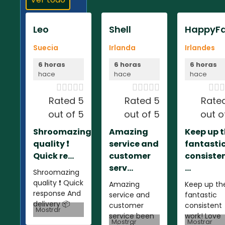
Leo
Shell
HappyFa
Suecia
Irlanda
Irlandes
6 horas
6 horas
6 horas
hace
hace
hace













Rated 5
Rated 5
Rate
out of 5
out of 5
out o
Shroomazing
Amazing
Keep up 
quality ❗️
service and
fantasti
Quick re...
customer
consiste
serv...
...
Shroomazing
quality ❗️ Quick
Amazing
Keep up th
response And
service and
fantastic
delivery 📦
customer
consistent
Mostrar
service been
work! Love
Mostrar
Mostrar