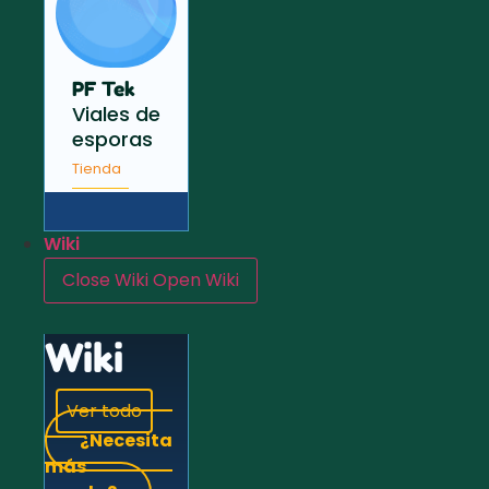
PF Tek
Viales de
esporas
Tienda
Wiki
Close Wiki
Open Wiki
Wiki
Ver todo
¿Necesita
más