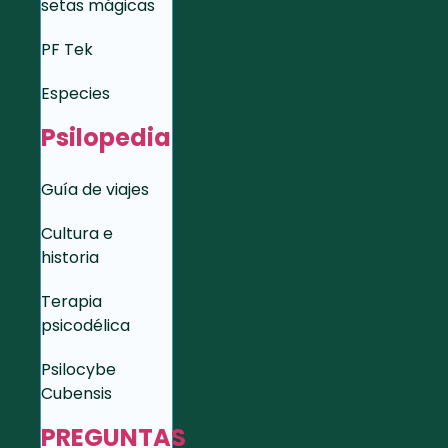
setas mágicas
PF Tek
Especies
Psilopedia
Guía de viajes
Cultura e
historia
Terapia
psicodélica
Psilocybe
Cubensis
PREGUNTAS