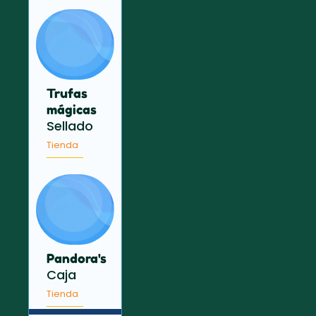
Trufas
mágicas
Sellado
Tienda
Pandora's
Caja
Tienda