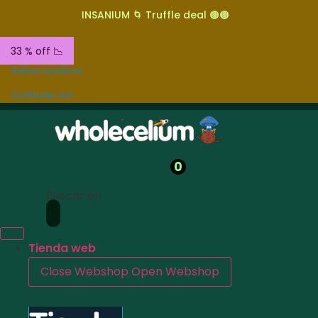
INSANIUM 🌀 Truffle deal 🟤🟤
33 % off 📉
Sobre nosotros
Contacte con
0
Buscar en
Tienda web
Close Webshop
Open Webshop