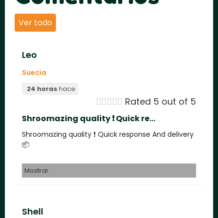
Ver todo
Leo
Suecia
24 horas
hace





Rated 5 out of 5
Shroomazing quality ❗️ Quick re...
Shroomazing quality ❗️ Quick response And delivery
📦
Mostrar
Shell