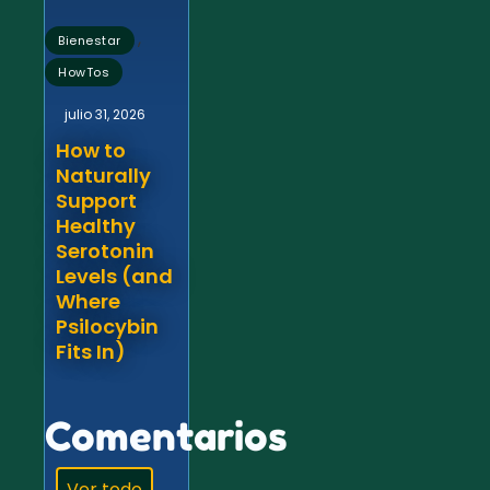
,
Bienestar
HowTos
julio 31, 2026
How to
Naturally
Support
Healthy
Serotonin
Levels (and
Where
Psilocybin
Fits In)
Comentarios
Ver todo