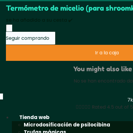
Termómetro de micelio (para shroomk
se ha añadido a su cesta ✔️
Seguir comprando
Ir a la caja
You might also like
No se han encontrado da
7k





Rated 4.5 out of 5
Tienda web
Microdosificación de psilocibina
Trufas mágicas