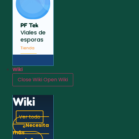
PF Tek
Viales de
esporas
Tienda
Wiki
Close Wiki
Open Wiki
Wiki
Ver todo
¿Necesita
más