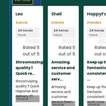
Leo
Shell
HappyFa
Suecia
Irlanda
Irlandes
24 horas
24 horas
24 horas
hace
hace
hace













Rated 5
Rated 5
Rate
out of 5
out of 5
out o
Shroomazing
Amazing
Keep up 
quality ❗️
service and
fantasti
Quick re...
customer
consiste
serv...
...
Shroomazing
quality ❗️ Quick
Amazing
Keep up th
response And
service and
fantastic
delivery 📦
customer
consistent
Mostrar
service been
work! Love
Mostrar
Mostrar