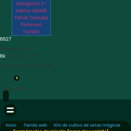
Instagram
X-
twitter
Reddit
Tiktok
Youtube
Pinterest
Tumblr
8627
Wholecelium
8k





4.5/5
Ver todas las opiniones
0
Buscar en
Inicio
Tienda web
Kits de cultivo de setas mágicas