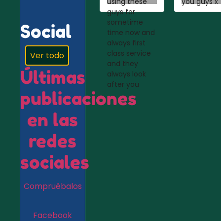
using these
you guys x
guys for
sometime
Social
time now and
always first
class service
Ver todo
and they
Últimas
always look
after you
publicaciones
en las
redes
sociales
Compruébalos
Facebook