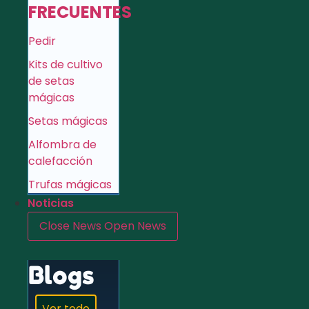
FRECUENTES
Pedir
Kits de cultivo
de setas
mágicas
Setas mágicas
Alfombra de
calefacción
Trufas mágicas
Noticias
Close News
Open News
Blogs
Ver todo