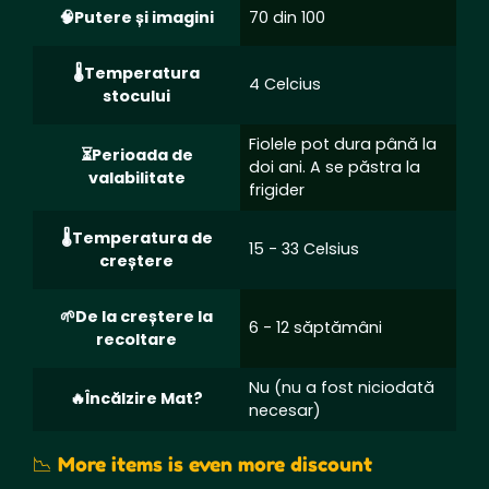
Putere și imagini
70 din 100
Temperatura
4 Celcius
stocului
Fiolele pot dura până la
Perioada de
doi ani. A se păstra la
valabilitate
frigider
Temperatura de
15 - 33 Celsius
creștere
De la creștere la
6 - 12 săptămâni
recoltare
Nu (nu a fost niciodată
Încălzire Mat?
necesar)
📉 More items is even more discount