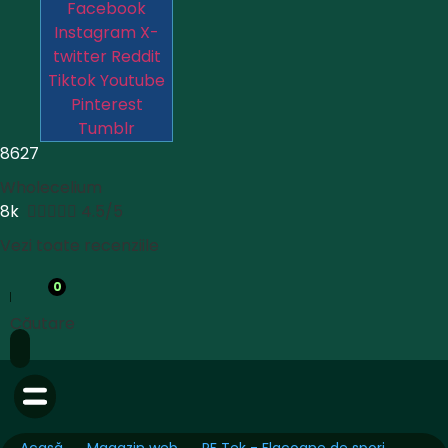
Facebook
Instagram
X-
twitter
Reddit
Tiktok
Youtube
Pinterest
Tumblr
8627
Wholecelium
8k





4.5/5
Vezi toate recenziile
0
Căutare