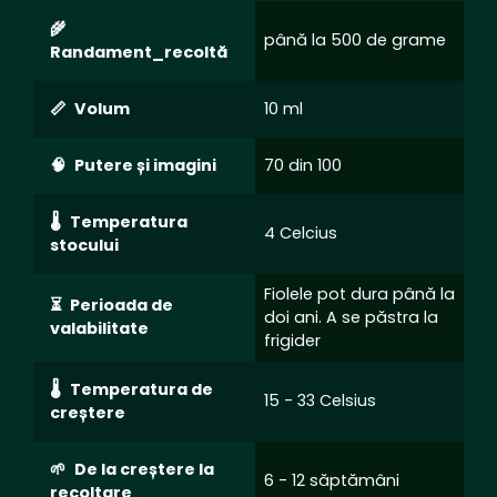
până la 500 de grame
Randament_recoltă
Volum
10 ml
Putere și imagini
70 din 100
Temperatura
4 Celcius
stocului
Fiolele pot dura până la
Perioada de
doi ani. A se păstra la
valabilitate
frigider
Temperatura de
15 - 33 Celsius
creștere
De la creștere la
6 - 12 săptămâni
recoltare