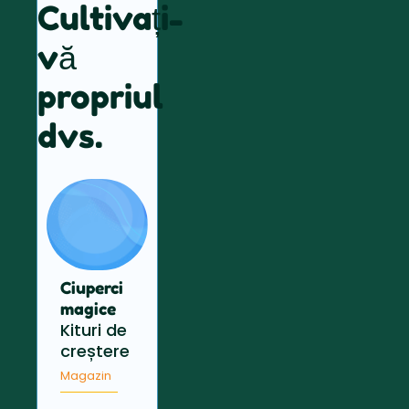
Cultivați-
vă
propriul
dvs.
Ciuperci
magice
Kituri de
creștere
Magazin