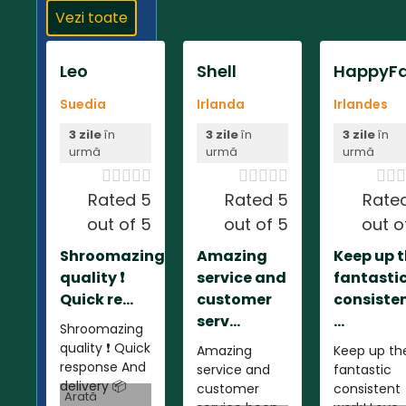
Vezi toate
Leo
Shell
HappyFa
Suedia
Irlanda
Irlandes
3 zile
în
3 zile
în
3 zile
în
urmă
urmă
urmă













Rated 5
Rated 5
Rate
out of 5
out of 5
out o
Shroomazing
Amazing
Keep up 
quality ❗️
service and
fantasti
Quick re...
customer
consiste
serv...
...
Shroomazing
quality ❗️ Quick
Amazing
Keep up th
response And
service and
fantastic
delivery 📦
customer
consistent
Arată