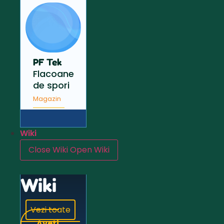
PF Tek
Flacoane
de spori
Magazin
Wiki
Close Wiki
Open Wiki
Wiki
Vezi toate
Aveți