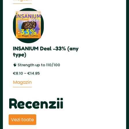
a
este:
fost:
€29.50.
€59.00.
INSANIUM Deal -33% (any
type)
🧠 Strength up to 110/100
€
8.10
–
€
14.85
Price
range:
Magazin
€8.10
through
€14.85
Recenzii
Vezi toate