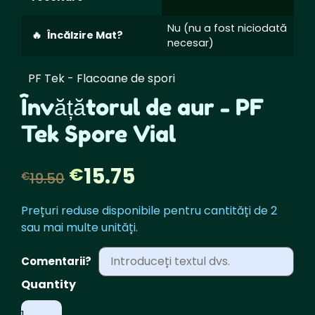
Nu (nu a fost niciodată
Încălzire Mat?
necesar)
PF Tek - Flacoane de spori
Învățătorul de aur - PF
Tek Spore Vial
Prețul
Prețul
15.75
€
€
19.50
inițial
actual
Prețuri reduse disponibile pentru cantități de 2
sau mai multe unități.
a
este:
Comentarii?
fost:
€15.75.
Cantitate
€19.50.
Golden