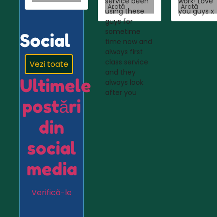
service been
work! Love
Arată
Arată
using these
you guys x
guys for
sometime
Social
time now and
always first
class service
Vezi toate
and they
Ultimele
always look
after you
postări
din
social
media
Verifică-le