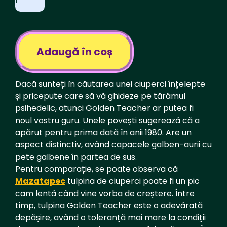
Teacher
-
PF
Tek
Spore
Vial
Adaugă în coș
Dacă sunteți în căutarea unei ciuperci înțelepte
și pricepute care să vă ghideze pe tărâmul
psihedelic, atunci Golden Teacher ar putea fi
noul vostru guru. Unele povești sugerează că a
apărut pentru prima dată în anii 1980. Are un
aspect distinctiv, având capacele galben-aurii cu
pete galbene în partea de sus.
Pentru comparație, se poate observa că
Mazatapec
tulpina de ciuperci poate fi un pic
cam lentă când vine vorba de creștere. Între
timp, tulpina Golden Teacher este o adevărată
depășire, având o toleranță mai mare la condiții