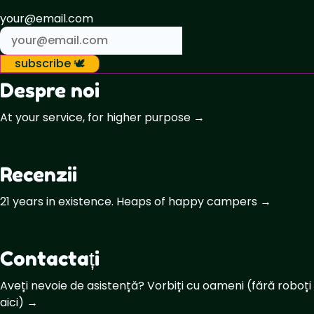
your@email.com
subscribe 🕊️
Despre noi
At your service, for higher purpose →
Recenzii
21 years in existence. Heaps of happy campers →
Contactați
Aveți nevoie de asistență? Vorbiți cu oameni (fără roboți
aici) →