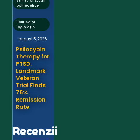
Știință și studii
psihedelice
,
Politică și
legislație
august 5, 2026
Psilocybin
Therapy for
PTSD:
Landmark
Veteran
Trial Finds
75%
Remission
Rate
Recenzii