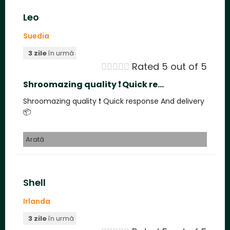
Leo
Suedia
3 zile
în urmă





Rated 5 out of 5
Shroomazing quality ❗️ Quick re...
Shroomazing quality ❗️ Quick response And delivery
📦
Arată
Shell
Irlanda
3 zile
în urmă