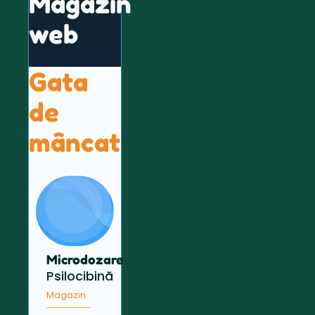
Magazin
web
Gata
de
mâncat
Microdozare
Psilocibină
Magazin