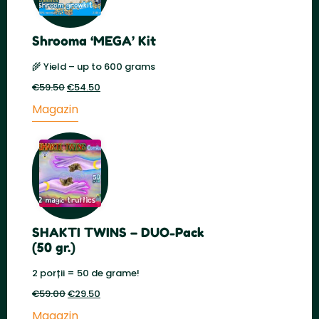
Shrooma ‘MEGA’ Kit
🌾 Yield – up to 600 grams
€
59.50
Prețul
€
54.50
Prețul
inițial
actual
Magazin
a
este:
fost:
€54.50.
€59.50.
SHAKTI TWINS – DUO-Pack
(50 gr.)
2 porții = 50 de grame!
€
59.00
Prețul
€
29.50
Prețul
inițial
actual
Magazin