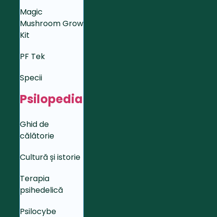
Magic
Mushroom Grow
Kit
PF Tek
Specii
Psilopedia
Ghid de
călătorie
Cultură și istorie
Terapia
psihedelică
Psilocybe