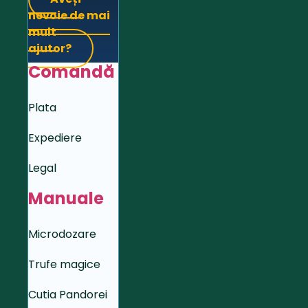
nevoie de mai
mult
ajutor?
Comandă
Plata
Expediere
Legal
Manuale
Microdozare
Trufe magice
Cutia Pandorei