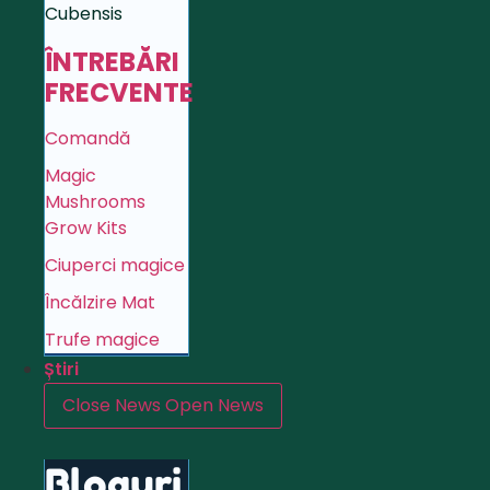
Cubensis
ÎNTREBĂRI
FRECVENTE
Comandă
Magic
Mushrooms
Grow Kits
Ciuperci magice
Încălzire Mat
Trufe magice
Știri
Close News
Open News
Bloguri