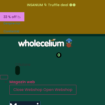
INSANIUM 🌀 Truffle deal 🟤🟤
33 % off 📉
Despre noi
Contactați
0
Căutare
Magazin web
Close Webshop
Open Webshop