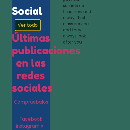
sometime
Social
time now and
always first
class service
Ver todo
and they
Últimas
always look
after you
publicaciones
en las
redes
sociales
Compruébalos
Facebook
Instagram
X-