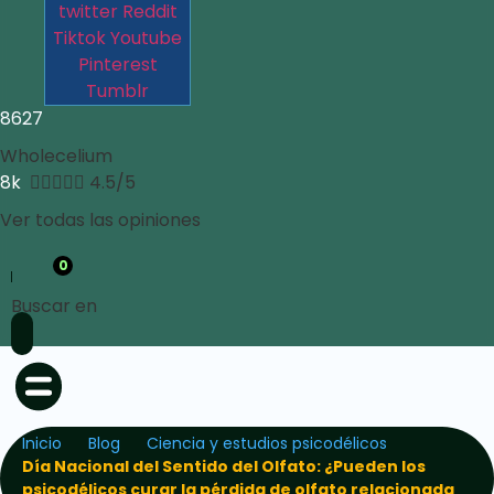
twitter
Reddit
Tiktok
Youtube
Pinterest
Tumblr
8627
Wholecelium
8k





4.5/5
Ver todas las opiniones
0
Buscar en
Inicio
Blog
Ciencia y estudios psicodélicos
Día Nacional del Sentido del Olfato: ¿Pueden los
psicodélicos curar la pérdida de olfato relacionada