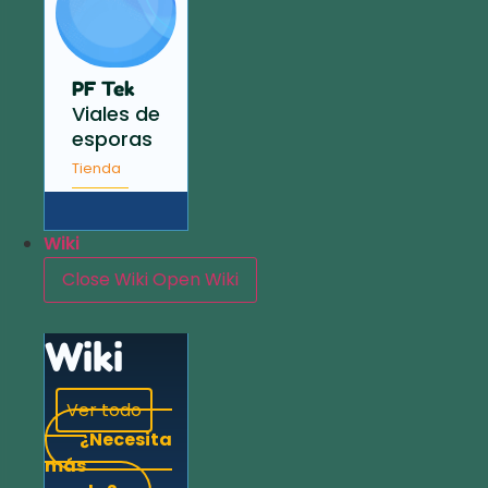
PF Tek
Viales de
esporas
Tienda
Wiki
Close Wiki
Open Wiki
Wiki
Ver todo
¿Necesita
más