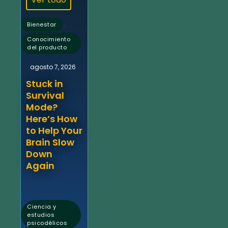
,
Bienestar
Conocimiento
del producto
agosto 7, 2026
Stuck in
Survival
Mode?
Here’s How
to Help Your
Brain Slow
Down
Again
Ciencia y
estudios
psicodélicos