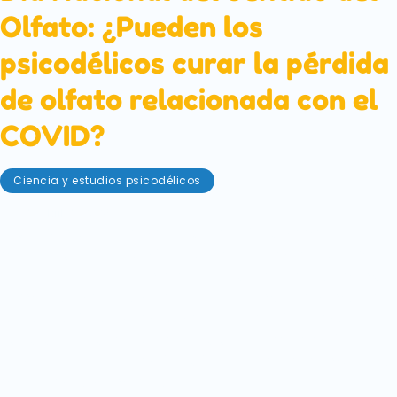
Olfato: ¿Pueden los
psicodélicos curar la pérdida
de olfato relacionada con el
COVID?
Ciencia y estudios psicodélicos
28 de abril de 2023
El Día Nacional del Sentido del Olfato se celebra
cada año el último sábado de abril, este año el 29 de
abril. Es un día para celebrar uno de nuestros cinco
preciados sentidos y entablar una conversación en
torno al olfato. Nuestro sentido del olfato es vital, y
no sólo para oler a quemado o si la leche está
pasada. También está profundamente relacionado
con nuestros recuerdos.