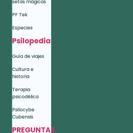
setas mágicas
PF Tek
Especies
Psilopedia
Guía de viajes
Cultura e
historia
Terapia
psicodélica
Psilocybe
Cubensis
PREGUNTAS