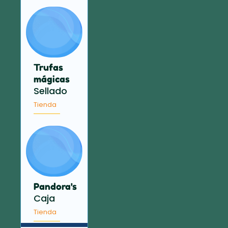
Trufas
mágicas
Sellado
Tienda
Pandora's
Caja
Tienda