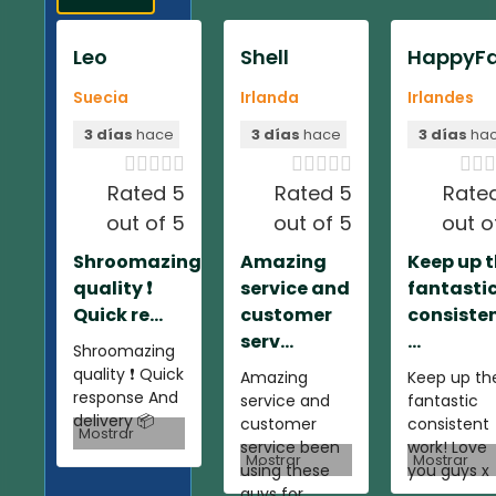
Leo
Shell
HappyFa
Suecia
Irlanda
Irlandes
3 días
hace
3 días
hace
3 días
ha













Rated 5
Rated 5
Rate
out of 5
out of 5
out o
Shroomazing
Amazing
Keep up 
quality ❗️
service and
fantasti
Quick re...
customer
consiste
serv...
...
Shroomazing
quality ❗️ Quick
Amazing
Keep up th
response And
service and
fantastic
delivery 📦
customer
consistent
Mostrar
service been
work! Love
Mostrar
Mostrar
using these
you guys x
guys for