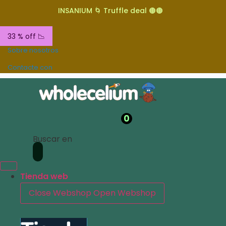
INSANIUM 🌀 Truffle deal 🟤🟤
33 % off 📉
Sobre nosotros
Contacte con
0
Buscar en
Tienda web
Close Webshop
Open Webshop