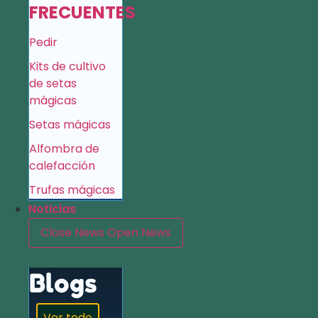
FRECUENTES
Pedir
Kits de cultivo
de setas
mágicas
Setas mágicas
Alfombra de
calefacción
Trufas mágicas
Noticias
Close News
Open News
Blogs
Ver todo