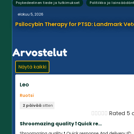
,
Psykedeelinen tiede ja tutkimukset
Politiikka ja lainsäädän
elokuu 5, 2026
Psilocybin Therapy for PTSD: Landmark Vet
Arvostelut
Näytä kaikki
Leo
Ruotsi
2 päivää
sitten





Rated 5 o
Shroomazing quality ❗️ Quick re...
Shroomazing quality ❗️ Quick response And delivery 📦