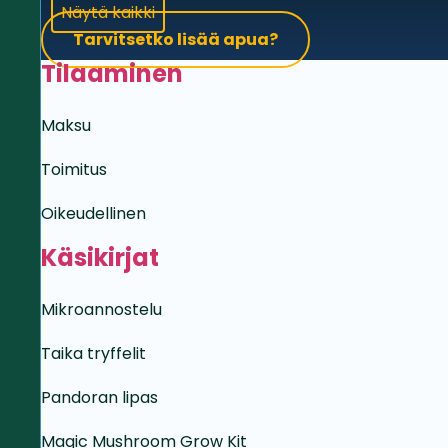
Näytä kaikki
Tarvitsetko lisää apua?
Tilaaminen
Maksu
Toimitus
Oikeudellinen
Käsikirjat
Mikroannostelu
Taika tryffelit
Pandoran lipas
Magic Mushroom Grow Kit