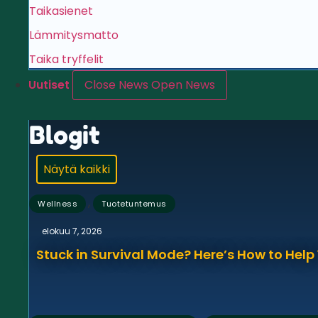
Taikasienet
Lämmitysmatto
Taika tryffelit
Uutiset
Close News
Open News
Blogit
Näytä kaikki
,
Wellness
Tuotetuntemus
elokuu 7, 2026
Stuck in Survival Mode? Here’s How to Hel