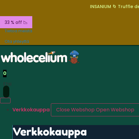
INSANIUM 🌀 Truffle de
33 % off 📉
Tietoa meistä
Ota yhteyttä
0
Etsi
Verkkokauppa
Close Webshop
Open Webshop
Verkkokauppa