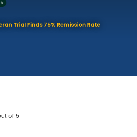
tö
eran Trial Finds 75% Remission Rate
ut of 5