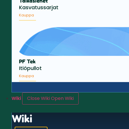
Taikasienet
Kasvatussarjat
Kauppa
PF Tek
Itiöpullot
Kauppa
Wiki
Close Wiki
Open Wiki
Wiki