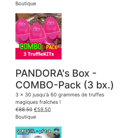
Boutique
range:
€8.10
through
€14.85
PANDORA's Box -
COMBO-Pack (3 bx.)
3 x 30 jusqu'à 60 grammes de truffes
magiques fraîches !
€
88.50
Le
€
59.50
Le
Boutique
prix
prix
d'origine
actuel
était
est