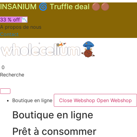
INSANIUM 🌀 Truffle deal 🟤🟤
33 % off 📉
A propos de nous
Contact
0
Recherche
Boutique en ligne
Close Webshop
Open Webshop
Boutique en ligne
Prêt à consommer