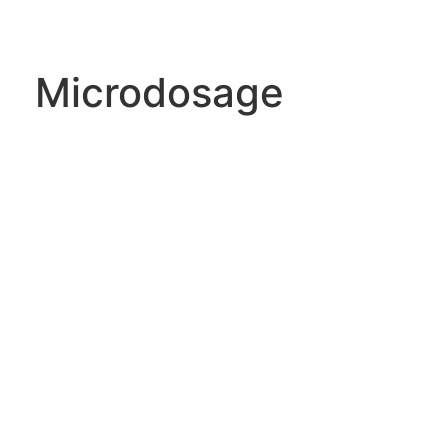
Microdosage
Guide du microdosage
de la psilocybine
Qu'est-ce que le
microdosage ?
Le microdosage est la pratique consistant à
consommer une faible dose de psychédéliques,
comme le LSD ou les truffes magiques, à