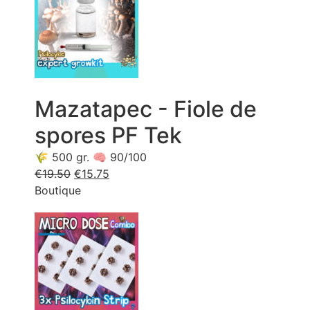
:
:
€88.50.
€59.50.
Mazatapec - Fiole de
spores PF Tek
🌾 500 gr. 🧠 90/100
€
19.50
Le
€
15.75
Le
Boutique
prix
prix
d'origine
actuel
était
est
:
:
€19.50.
€15.75.