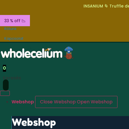
INSANIUM 🌀 Truffle de
33 % off 📉
Rólunk
Kapcsolat
0
Keresés
Webshop
Close Webshop
Open Webshop
Webshop