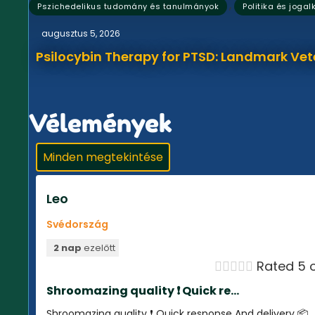
,
Pszichedelikus tudomány és tanulmányok
Politika és jogal
augusztus 5, 2026
Psilocybin Therapy for PTSD: Landmark Vet
Vélemények
Minden megtekintése
Leo
Svédország
2 nap
ezelőtt





Rated 5 o
Shroomazing quality ❗️ Quick re...
Shroomazing quality ❗️ Quick response And delivery 📦