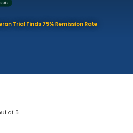
kotás
eran Trial Finds 75% Remission Rate
ut of 5