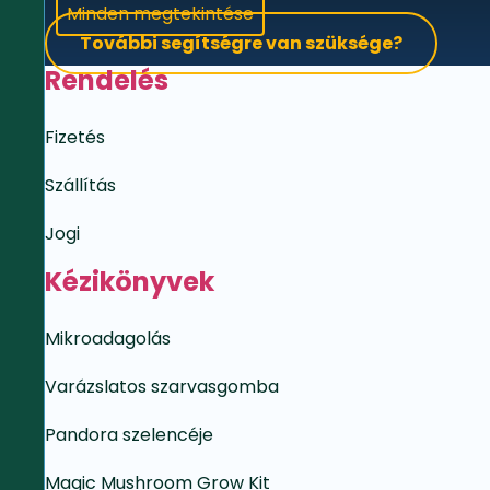
Minden megtekintése
További segítségre van szüksége?
Rendelés
Fizetés
Szállítás
Jogi
Kézikönyvek
Mikroadagolás
Varázslatos szarvasgomba
Pandora szelencéje
Magic Mushroom Grow Kit