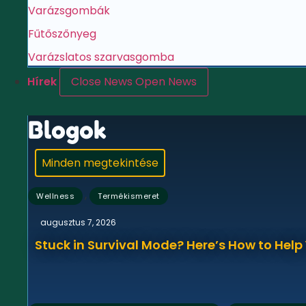
Varázsgombák
Fűtőszőnyeg
Varázslatos szarvasgomba
Hírek
Close News
Open News
Blogok
Minden megtekintése
,
Wellness
Termékismeret
augusztus 7, 2026
Stuck in Survival Mode? Here’s How to Hel