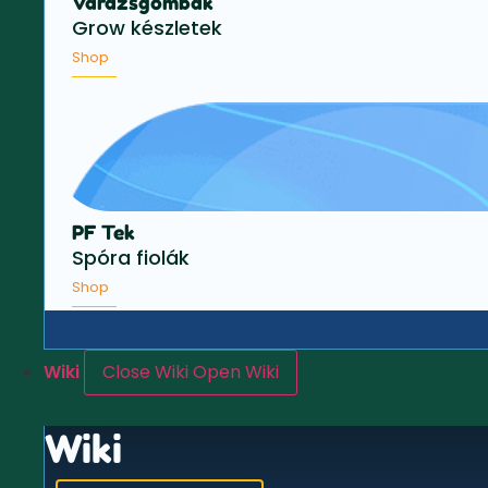
Varázsgombák
Grow készletek
Shop
PF Tek
Spóra fiolák
Shop
Wiki
Close Wiki
Open Wiki
Wiki