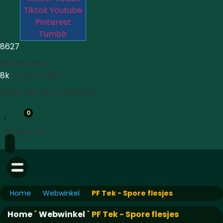
Tiktok
Youtube
Pinterest
Tumblr
8627
Wholecelium
8k





4.5/5
Bekijk alle beoordelingen
0
Zoeken op
Home
Webwinkel
PF Tek - Spore flesjes
Home
"
Webwinkel
"
PF Tek - Spore flesjes