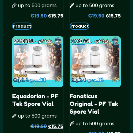
🌾 up to 500 grams
🌾 up to 500 grams
€
Oorspronkelijke
Huidige
€
Oorspronke
Huid
19.50
15.75
19.50
15.75
€
€
prijs
prijs
prijs
prijs
Product
Product
was:
is:
was:
is:
€19.50.
€15.75.
€19.50.
€15.
Equadorian - PF
Fanaticus
Tek Spore Vial
Original - PF Tek
Spore Vial
🌾 up to 500 grams
🌾 up to 500 grams
€
Oorspronkelijke
Huidige
19.50
15.75
€