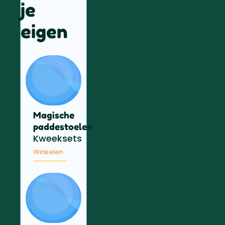
je
eigen
Magische
paddestoelen
Kweeksets
Winkelen