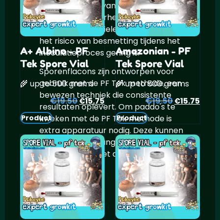
van het gebruik van sporenflacons is
hun betrouwbaarheid. De sporen
zitten in een steriele oplossing, zodat
het risico van besmetting tijdens het
A+ Albino - PF
Amazonian - PF
inoculatieproces gering is.
Tek Spore Vial
Tek Spore Vial
Sporenflacons zijn ontworpen voor
gebruik met de PF Tek methode, een
🌾 up to 500 grams
🌾 up to 500 grams
bewezen techniek die consistente
€
Oorspronkelijke
Huidige
€
Oorspronke
Huid
19.50
15.75
19.50
15.75
€
€
resultaten oplevert. Om paddo's te
prijs
prijs
prijs
prijs
kweken met de PF Tek methode is
Product
Product
was:
is:
was:
is:
extra apparatuur nodig. Deze kunnen
€19.50.
€15.75.
€19.50.
€15.
lokaal worden aangeschaft. Wij
richten ons op het aanbieden van de
beste sporen.