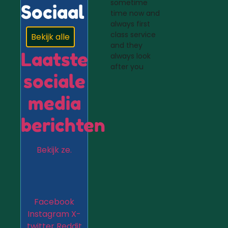
sometime
Sociaal
time now and
always first
class service
Bekijk alle
and they
Laatste
always look
after you
sociale
media
berichten
Bekijk ze.
Facebook
Instagram
X-
twitter
Reddit