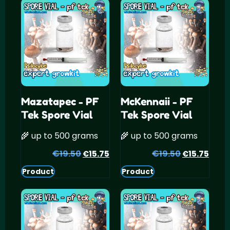
Mazatapec - PF
McKennaii - PF
Tek Spore Vial
Tek Spore Vial
🌾 up to 500 grams
🌾 up to 500 grams
€
Oorspronkelijke
Huidige
€
Oorspronke
Huid
19.50
15.75
19.50
15.75
€
€
prijs
prijs
prijs
prijs
Product
Product
was:
is:
was:
is:
€19.50.
€15.75.
€19.50.
€15.