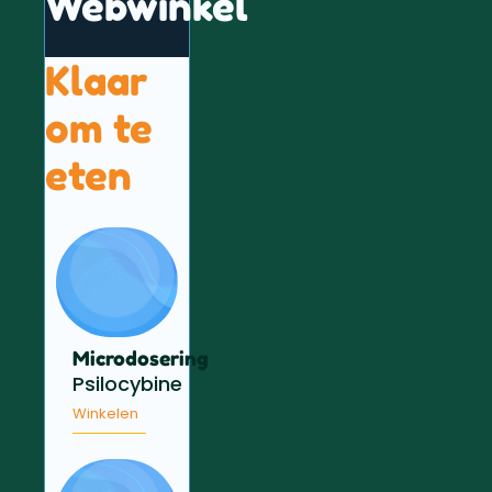
Webwinkel
Klaar
om te
eten
Microdosering
Psilocybine
Winkelen