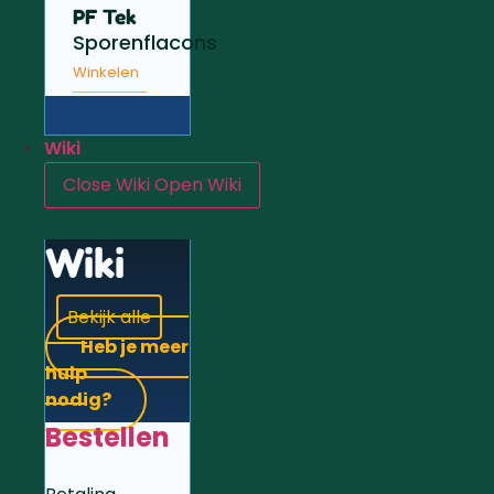
PF Tek
Sporenflacons
Winkelen
Wiki
Close Wiki
Open Wiki
Wiki
Bekijk alle
Heb je meer
hulp
nodig?
Bestellen