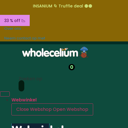
INSANIUM 🌀 Truffle deal 🟤🟤
33 % off 📉
Over ons
Neem contact op met
0
Zoeken op
Webwinkel
Close Webshop
Open Webshop