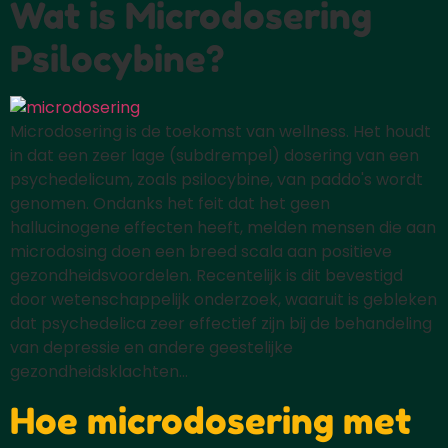
Wat is Microdosering
Psilocybine?
Microdosering is de toekomst van wellness. Het houdt
in dat een zeer lage (subdrempel) dosering van een
psychedelicum, zoals psilocybine, van paddo's wordt
genomen. Ondanks het feit dat het geen
hallucinogene effecten heeft, melden mensen die aan
microdosing doen een breed scala aan positieve
gezondheidsvoordelen. Recentelijk is dit bevestigd
door wetenschappelijk onderzoek, waaruit is gebleken
dat psychedelica zeer effectief zijn bij de behandeling
van depressie en andere geestelijke
gezondheidsklachten...
Hoe microdosering met