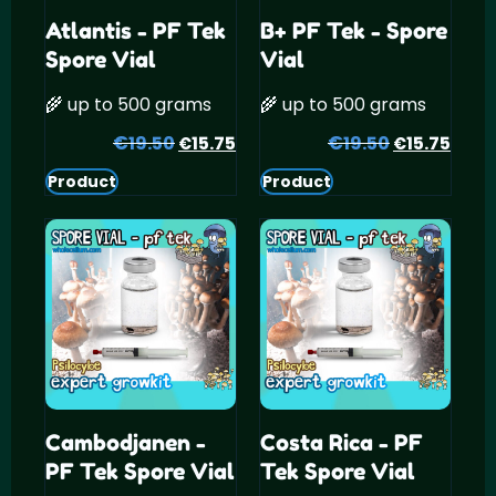
Atlantis - PF Tek
B+ PF Tek - Spore
Spore Vial
Vial
🌾 up to 500 grams
🌾 up to 500 grams
€
Oorspronkelijke
Huidige
€
Oorspronke
Huid
19.50
15.75
19.50
15.75
€
€
prijs
prijs
prijs
prijs
Product
Product
was:
is:
was:
is:
€19.50.
€15.75.
€19.50.
€15.
Cambodjanen -
Costa Rica - PF
PF Tek Spore Vial
Tek Spore Vial