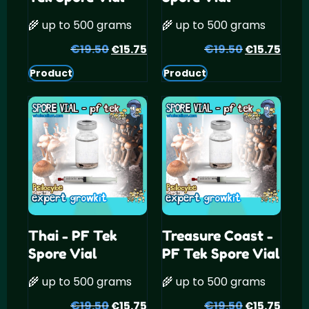
🌾 up to 500 grams
🌾 up to 500 grams
€
Oorspronkelijke
Huidige
€
Oorspronke
Huid
19.50
15.75
19.50
15.75
€
€
prijs
prijs
prijs
prijs
Product
Product
was:
is:
was:
is:
€19.50.
€15.75.
€19.50.
€15.
Thai - PF Tek
Treasure Coast -
Spore Vial
PF Tek Spore Vial
🌾 up to 500 grams
🌾 up to 500 grams
€
Oorspronkelijke
Huidige
€
Oorspronke
Huid
19.50
15.75
19.50
15.75
€
€