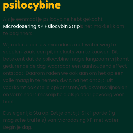
psilocybine
Als je eenmaal je psilocybine hebt gekocht
Microdosering XP Psilocybin Strip
is het makkelijk om
te beginnen:
Wij raden u aan uw microdosis met water weg te
spoelen, zoals een pil, in plaats van te kauwen. Dit
betekent dat de psilocybine magie langzaam vrijkomt
gedurende de dag, waardoor een aanhoudend effect
ontstaat. Daarom raden we ook aan om het op een
volle maag in te nemen, d.w.z. na het ontbijt. Dit
voorkomt ook steile opkomsten/afkickverschijnselen
en vermindert misselijkheid als je daar gevoelig voor
bent.
Dus eigenlijk: Sta op. Eet je ontbijt. Slik 1 portie (1g
magische truffels) van Microdosing XP met water.
Begin je dag...