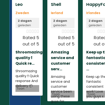
Leo
Shell
HappyFa
Zweden
Ierland
Irlandes
2 dagen
2 dagen
2 dagen
geleden
geleden
geleden













Rated 5
Rated 5
Rate
out of 5
out of 5
out o
Shroomazing
Amazing
Keep up 
quality ❗️
service and
fantasti
Quick re...
customer
consiste
serv...
...
Shroomazing
quality ❗️ Quick
Amazing
Keep up th
response And
service and
fantastic
delivery 📦
customer
consistent
Toon
service been
work! Love
Toon
Toon
using these
you guys x
guys for