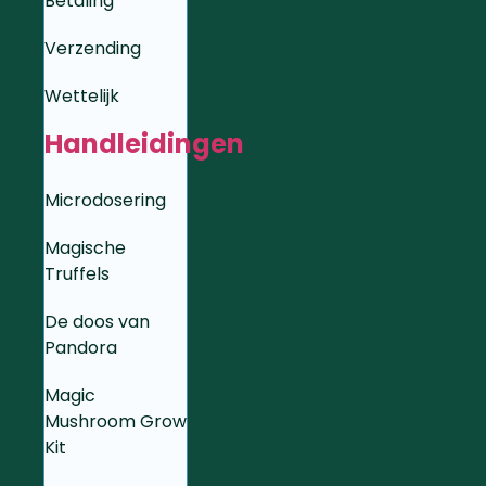
Betaling
Verzending
Wettelijk
Handleidingen
Microdosering
Magische
Truffels
De doos van
Pandora
Magic
Mushroom Grow
Kit