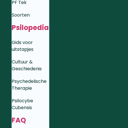
PF Tek
Soorten
Psilopedia
Gids voor
uitstapjes
Cultuur &
Geschiedenis
Psychedelische
Therapie
Psilocybe
Cubensis
FAQ