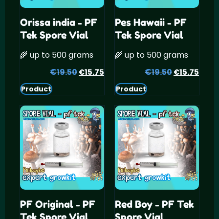
Orissa india - PF
Pes Hawaii - PF
Tek Spore Vial
Tek Spore Vial
🌾 up to 500 grams
🌾 up to 500 grams
€
Oorspronkelijke
Huidige
€
Oorspronke
Huid
19.50
15.75
19.50
15.75
€
€
prijs
prijs
prijs
prijs
Product
Product
was:
is:
was:
is:
€19.50.
€15.75.
€19.50.
€15.
PF Original - PF
Red Boy - PF Tek
Tek Spore Vial
Spore Vial