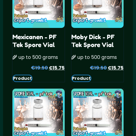
Mexicanen - PF
Moby Dick - PF
Tek Spore Vial
Tek Spore Vial
🌾 up to 500 grams
🌾 up to 500 grams
€
Oorspronkelijke
Huidige
€
Oorspronke
Huid
19.50
15.75
19.50
15.75
€
€
prijs
prijs
prijs
prijs
Product
Product
was:
is:
was:
is:
€19.50.
€15.75.
€19.50.
€15.