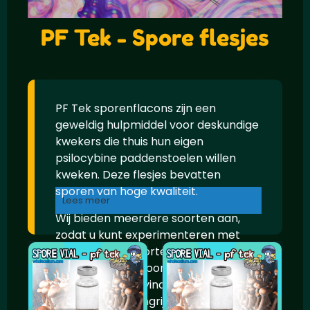
PF Tek - Spore flesjes
PF Tek sporenflacons zijn een
geweldig hulpmiddel voor deskundige
kwekers die thuis hun eigen
psilocybine paddenstoelen willen
kweken. Deze flesjes bevatten
sporen van hoge kwaliteit.
Lees meer
Wij bieden meerdere soorten aan,
zodat u kunt experimenteren met
verschillende soorten paddenstoelen
en de perfecte soort voor uw
behoeften kunt vinden.
Een van de belangrijkste voordelen