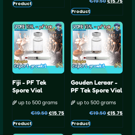
prijs
prijs
€
Oorspronke
Huid
19.50
15.75
€
Product
was:
is:
prijs
prijs
Product
€19.50.
€15.75.
was:
is:
€19.50.
€15.
Fiji - PF Tek
Gouden Leraar -
Spore Vial
PF Tek Spore Vial
🌾 up to 500 grams
🌾 up to 500 grams
€
Oorspronkelijke
Huidige
€
Oorspronke
Huid
19.50
15.75
19.50
15.75
€
€
prijs
prijs
prijs
prijs
Product
Product
was:
is:
was:
is:
€19.50.
€15.75.
€19.50.
€15.