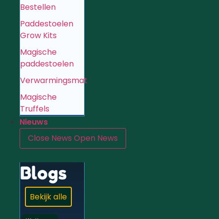
Bestellen
Paddestoelen
Grow Kits
Magische
paddestoelen
Verwarmingsmat
Magische
Truffels
Nieuws
Close News
Open News
Blogs
Bekijk alle