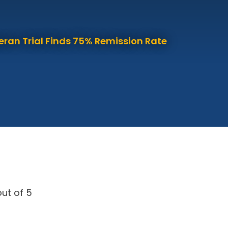
eran Trial Finds 75% Remission Rate
ut of 5