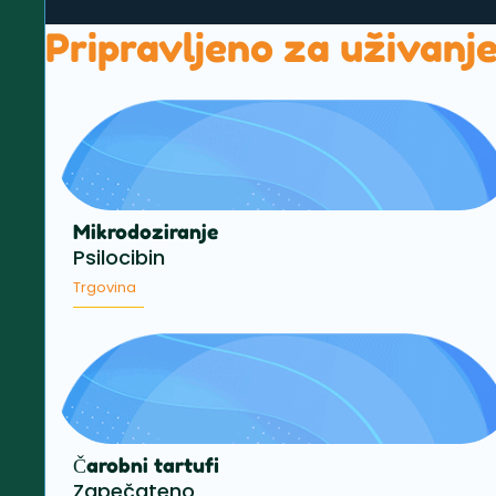
Pripravljeno za uživanj
Mikrodoziranje
Psilocibin
Trgovina
Čarobni tartufi
Zapečateno