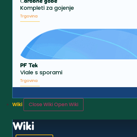
Čarobne gobe
Kompleti za gojenje
Trgovina
PF Tek
Viale s sporami
Trgovina
Wiki
Close Wiki
Open Wiki
Wiki