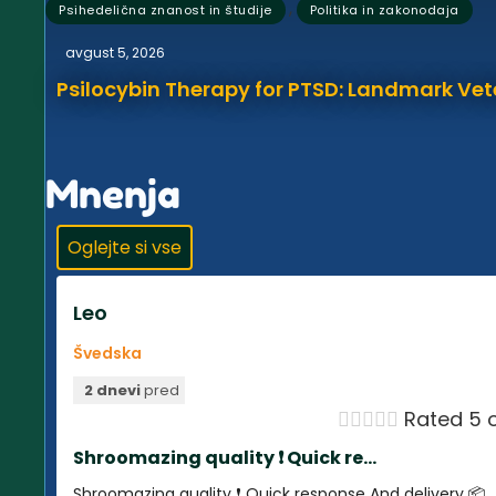
,
Psihedelična znanost in študije
Politika in zakonodaja
avgust 5, 2026
Psilocybin Therapy for PTSD: Landmark Vet
Mnenja
Oglejte si vse
Leo
Švedska
2 dnevi
pred





Rated 5 o
Shroomazing quality ❗️ Quick re...
Shroomazing quality ❗️ Quick response And delivery 📦