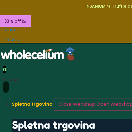
INSANIUM 🌀 Truffle de
33 % off 📉
O nas
Pišite na
0
Iskanje
Spletna trgovina
Close Webshop
Open Websho
Spletna trgovina