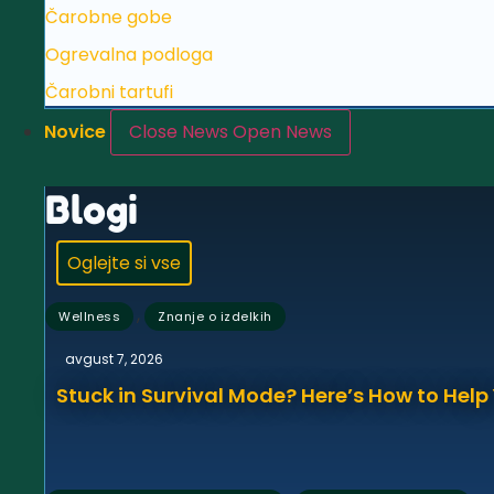
Čarobne gobe
Ogrevalna podloga
Čarobni tartufi
Novice
Close News
Open News
Blogi
Oglejte si vse
,
Wellness
Znanje o izdelkih
avgust 7, 2026
Stuck in Survival Mode? Here’s How to Hel