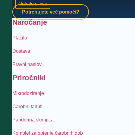
Oglejte si vse
Potrebujete več pomoči?
Naročanje
Plačilo
Dostava
Pravni naslov
Priročniki
Mikrodoziranje
Čarobni tartufi
Pandorina skrinjica
Komplet za gojenje čarobnih gob