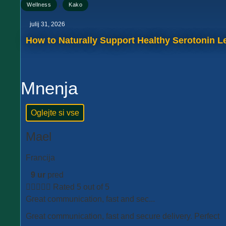
,
Wellness
Kako
julij 31, 2026
How to Naturally Support Healthy Serotonin Le
Mnenja
Oglejte si vse
Mael
Francija
9 ur
pred





Rated 5 out of 5
Great communication, fast and sec...
Great communication, fast and secure delivery. Perfect