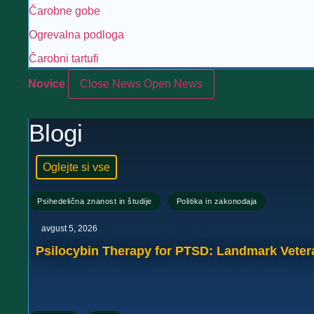
Čarobne gobe
Ogrevalna podloga
Čarobni tartufi
Novice
Close News
Open News
Blogi
Oglejte si vse
,
Psihedelična znanost in študije
Politika in zakonodaja
avgust 5, 2026
Psilocybin Therapy for PTSD: Landmark Veter