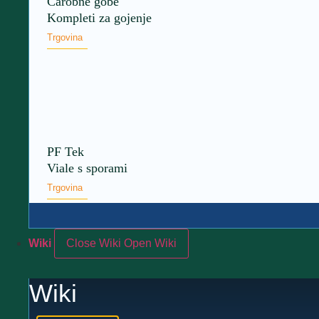
Čarobne gobe
Kompleti za gojenje
Trgovina
PF Tek
Viale s sporami
Trgovina
Wiki
Close Wiki
Open Wiki
Wiki