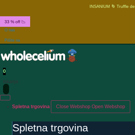
INSANIUM 🌀 Truffle de
33 % off 📉
O nas
Pišite na
0
Iskanje
Spletna trgovina
Close Webshop
Open Webshop
Spletna trgovina