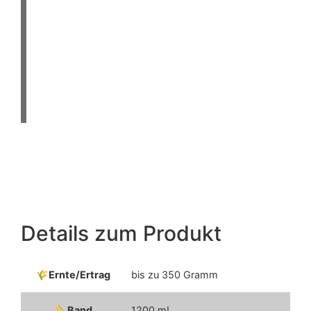
Dieses vorgezüchtete Myzel kann bis zu
350 Gramm frische Magic Mushrooms
produzieren!
Wählen Sie Ihre Art im Dropdown-Menü
("Mischung" ist für die Bestellung von 2
oder mehr Grow-Kits)
Jede Menge Hintergrundinformationen finden
Sie auf unserer
WIKI
> Handbücher
Eine ausführliche Videoanleitung finden Sie in
unserem
Video-Tutorial
Details zum Produkt
Ernte/Ertrag
bis zu 350 Gramm
Band
1200 mL