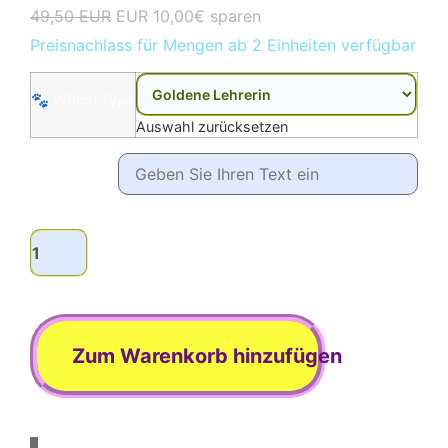
49,50 EUR
EUR 10,00€ sparen
Preis
Preis
Preisnachlass für Mengen ab 2 Einheiten verfügbar
war:
lautet:
🐾 Which Type
€49.50.
€39.50.
Auswahl zurücksetzen
Komment?
Shrooma
'OHM'
Kit
Menge
Zum Warenkorb hinzufügen
Bausatz Shrooma 'OHM'