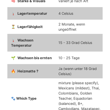
Stärke & Visuals
variiert je nach Art
Lagertemperatur
4 Celsius
2 Monate, wenn
Lagerfähigkeit
ungeöffnet
Wachsen
15 - 33 Grad Celsius
Temperatur
Wachsen bis ernten
10 - 25 Tage
Ja (wenn unter 18 Grad
Heizmatte ?
Celsius)
mixture (please specify),
Mexicans (mildest), Thai,
Colombians, Golden
🐾 Which Type
Teacher, Equadorian
(balanced), B+,
Cambodians, Mazatapec,