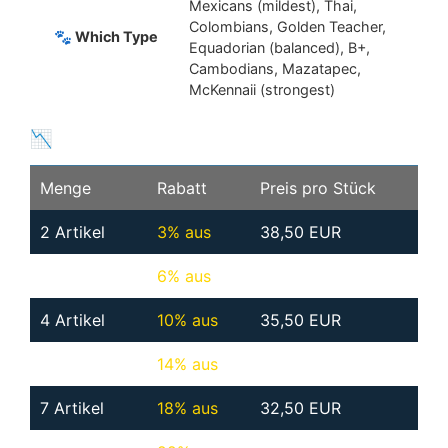
Mexicans (mildest), Thai,
Colombians, Golden Teacher,
🐾 Which Type
Equadorian (balanced), B+,
Cambodians, Mazatapec,
McKennaii (strongest)
📉 More items is even more discount
Menge
Rabatt
Preis pro Stück
2 Artikel
3% aus
38,50 EUR
3 Artikel
6% aus
EUR 37.00€
4 Artikel
10% aus
35,50 EUR
5 Artikel
14% aus
EUR 34.00€
7 Artikel
18% aus
32,50 EUR