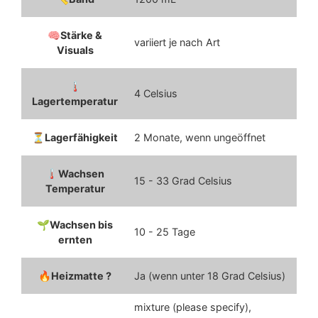
Stärke &
variiert je nach Art
Visuals
4 Celsius
Lagertemperatur
Lagerfähigkeit
2 Monate, wenn ungeöffnet
Wachsen
15 - 33 Grad Celsius
Temperatur
Wachsen bis
10 - 25 Tage
ernten
Heizmatte ?
Ja (wenn unter 18 Grad Celsius)
mixture (please specify),