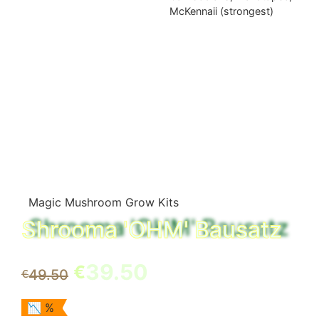
McKennaii (strongest)
Magic Mushroom Grow Kits
Shrooma 'OHM' Bausatz
Der
Der
39.50
€
49.50
€
ursprüngliche
aktuelle
📉 %