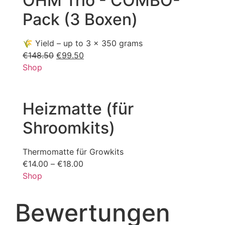
OHM Trio - COMBO-
Pack (3 Boxen)
🌾 Yield – up to 3 x 350 grams
€
148.50
Der
€
99.50
Der
Shop
ursprüngliche
aktuelle
Preis
Preis
war:
lautet:
€148.50.
€99.50.
Heizmatte (für
Shroomkits)
Thermomatte für Growkits
€
14.00
–
€
18.00
Price
Shop
range:
€14.00
through
Bewertungen
€18.00