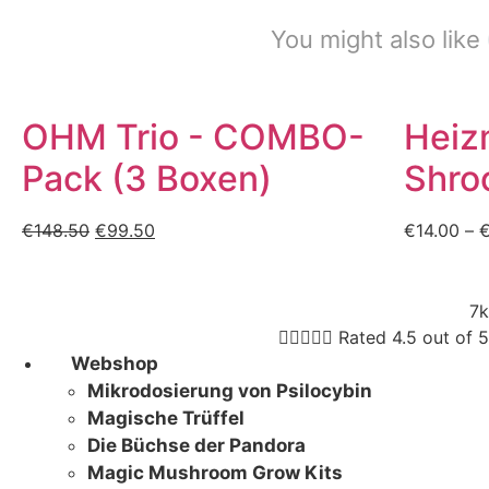
You might also like
OHM Trio - COMBO-
Heiz
Pack (3 Boxen)
Shro
€
148.50
Der
€
99.50
Der
€
14.00
–
ursprüngliche
aktuelle
Preis
Preis
war:
lautet:
7k
€148.50.
€99.50.





Rated 4.5 out of 5
Webshop
Mikrodosierung von Psilocybin
Magische Trüffel
Die Büchse der Pandora
Magic Mushroom Grow Kits