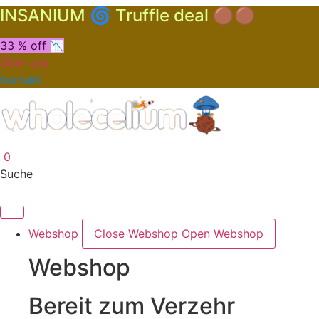
INSANIUM 🌀 Truffle deal 🟤🟤
33 % off 📉
Über uns
Kontakt
0
Suche
Webshop
Close Webshop
Open Webshop
Webshop
Bereit zum Verzehr