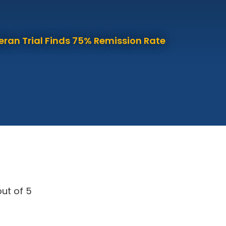
eran Trial Finds 75% Remission Rate
ut of 5