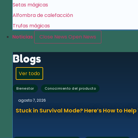
Setas mágicas
Alfombra de calefacción
Trufas mágicas
Noticias
Close News
Open News
Blogs
Ver todo
,
Bienestar
Conocimiento del producto
agosto 7, 2026
Stuck in Survival Mode? Here’s How to Hel