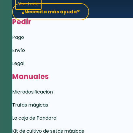
Ver todo
¿Necesita más ayuda?
Pedir
Pago
Envío
Legal
Manuales
Microdosificación
Trufas mágicas
La caja de Pandora
Kit de cultivo de setas mágicas