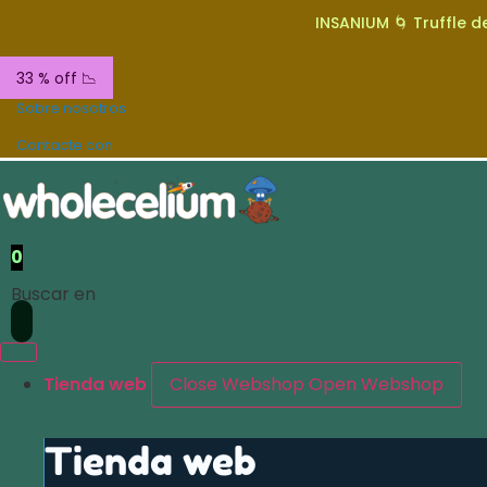
INSANIUM 🌀 Truffle de
33 % off 📉
Sobre nosotros
Contacte con
0
Buscar en
Tienda web
Close Webshop
Open Webshop
Tienda web