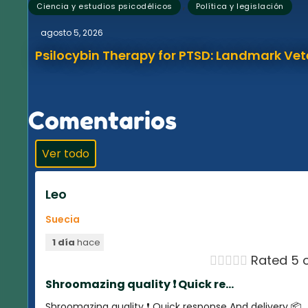
,
Ciencia y estudios psicodélicos
Política y legislación
agosto 5, 2026
Psilocybin Therapy for PTSD: Landmark Vet
Comentarios
Ver todo
Leo
Suecia
1 día
hace





Rated 5 o
Shroomazing quality ❗️ Quick re...
Shroomazing quality ❗️ Quick response And delivery 📦