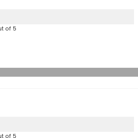
t of 5
t of 5