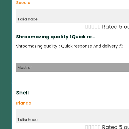
Suecia
1 día
hace





Rated 5 ou
Shroomazing quality ❗️ Quick re...
Shroomazing quality ❗️ Quick response And delivery 📦
Mostrar
Shell
Irlanda
1 día
hace





Rated 5 ou