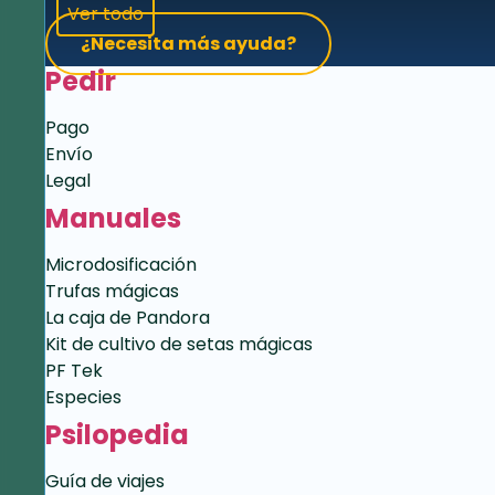
Ver todo
¿Necesita más ayuda?
Pedir
Pago
Envío
Legal
Manuales
Microdosificación
Trufas mágicas
La caja de Pandora
Kit de cultivo de setas mágicas
PF Tek
Especies
Psilopedia
Guía de viajes