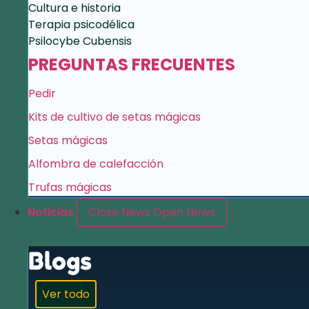
Cultura e historia
Terapia psicodélica
Psilocybe Cubensis
PREGUNTAS FRECUENTES
Pedir
Kits de cultivo de setas mágicas
Setas mágicas
Alfombra de calefacción
Trufas mágicas
Noticias
Close News
Open News
Blogs
Ver todo