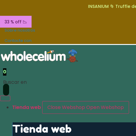
INSANIUM 🌀 Truffle de
33 % off 📉
Sobre nosotros
Contacte con
0
Buscar en
Tienda web
Close Webshop
Open Webshop
Tienda web