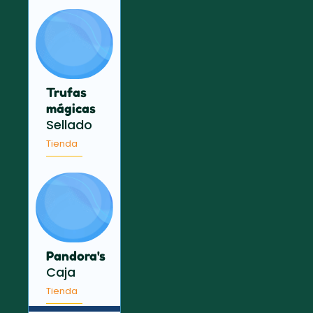
Trufas
mágicas
Sellado
Tienda
Pandora's
Caja
Tienda