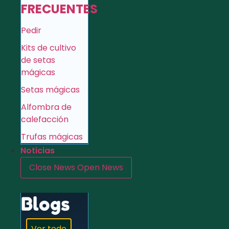
FRECUENTES
Pedir
Kits de cultivo
de setas
mágicas
Setas mágicas
Alfombra de
calefacción
Trufas mágicas
Noticias
Close News
Open News
Blogs
Ver todo