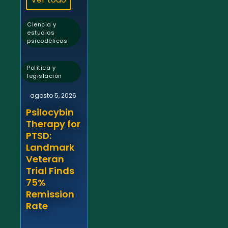
Ciencia y
estudios
psicodélicos
,
Política y
legislación
agosto 5, 2026
Psilocybin
Therapy for
PTSD:
Landmark
Veteran
Trial Finds
75%
Remission
Rate