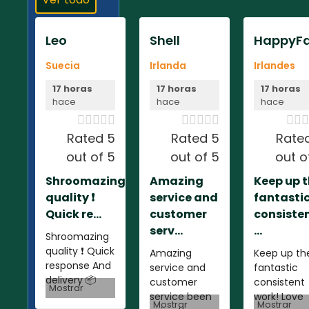
Leo
Shell
HappyFa
Suecia
Irlanda
Irlandes
17 horas
17 horas
17 horas
hace
hace
hace













Rated 5
Rated 5
Rate
out of 5
out of 5
out o
Shroomazing
Amazing
Keep up 
quality ❗️
service and
fantasti
Quick re...
customer
consiste
serv...
...
Shroomazing
quality ❗️ Quick
Amazing
Keep up th
response And
service and
fantastic
delivery 📦
customer
consistent
Mostrar
service been
work! Love
Mostrar
Mostrar