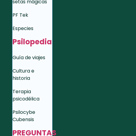
setas mágicas
PF Tek
Especies
Psilopedia
Guía de viajes
Cultura e
historia
Terapia
psicodélica
Psilocybe
Cubensis
PREGUNTAS