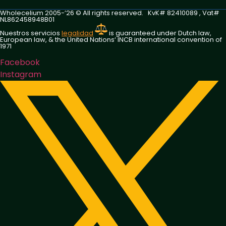
Wholecelium 2005-’26 ©️ All rights reserved. KvK# 82410089 , Vat#
NL862458948B01
Nuestros servicios
legalidad
is guaranteed under Dutch law,
European law, & the United Nations‘ INCB international convention of
1971
Facebook
Instagram