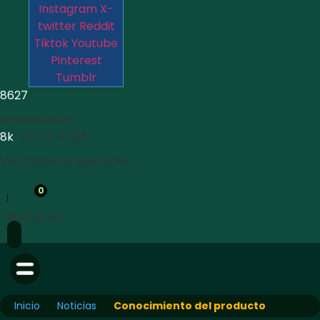
Instagram
X-
twitter
Reddit
Tiktok
Youtube
Pinterest
Tumblr
8627
Wholecelium
8k





4.5/5
Ver todas las opiniones
0
Buscar en
Inicio
Noticias
Conocimiento del producto