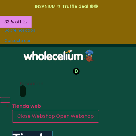
INSANIUM 🌀 Truffle deal 🟤🟤
33 % off 📉
Sobre nosotros
Contacte con
0
Buscar en
Tienda web
Close Webshop
Open Webshop