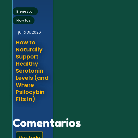
,
Bienestar
HowTos
julio 31, 2026
How to
Naturally
Support
Healthy
Serotonin
Levels (and
Where
Psilocybin
Fits In)
Comentarios
Ver todo