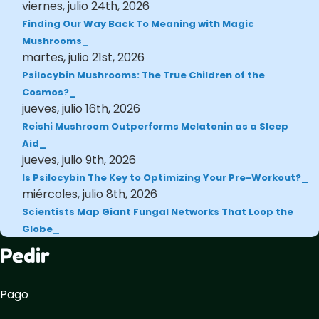
viernes, julio 24th, 2026
Finding Our Way Back To Meaning with Magic
Mushrooms
martes, julio 21st, 2026
Psilocybin Mushrooms: The True Children of the
Cosmos?
jueves, julio 16th, 2026
Reishi Mushroom Outperforms Melatonin as a Sleep
Aid
jueves, julio 9th, 2026
Is Psilocybin The Key to Optimizing Your Pre-Workout?
miércoles, julio 8th, 2026
Scientists Map Giant Fungal Networks That Loop the
Globe
Pedir
Pago