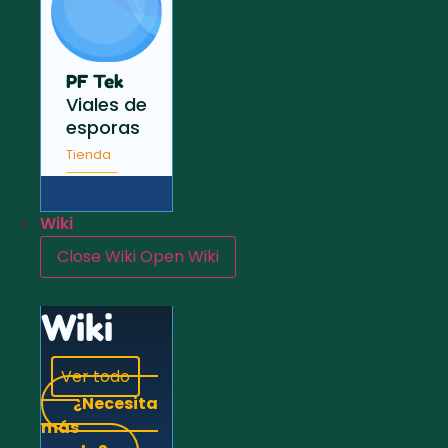
PF Tek
Viales de
esporas
Tienda
Wiki
Close Wiki
Open Wiki
Wiki
Ver todo
¿Necesita
más