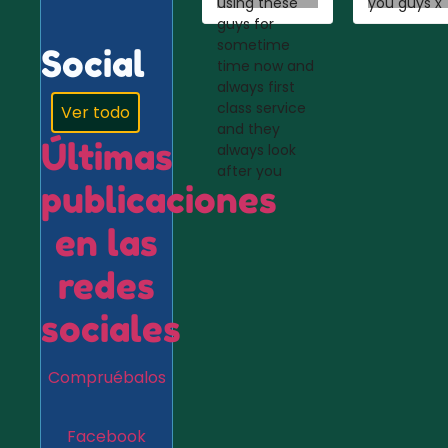
using these
you guys x
guys for
sometime
Social
time now and
always first
class service
Ver todo
and they
Últimas
always look
after you
publicaciones
en las
redes
sociales
Compruébalos
Facebook