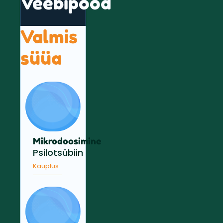
Veebipood
Valmis
süüa
Mikrodoosimine
Psilotsübiin
Kauplus