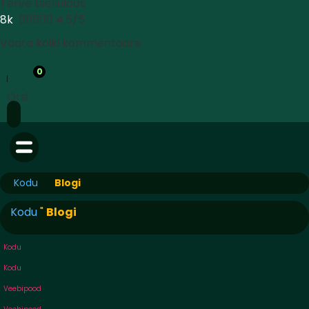
Terve tselluloos
8k





4.5/5
Vaata kõiki kommentaare
0
Otsi
Kodu
Blogi
Kodu
"
Blogi
Kodu
Kodu
Veebipood