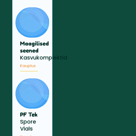
Maagilised
seened
Kasvukomplektid
Kauplus
PF Tek
Spore
Vials