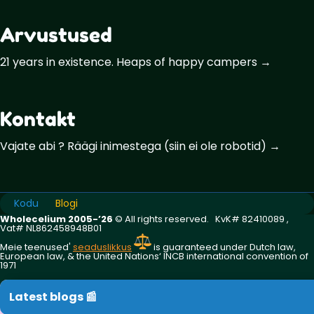
Arvustused
21 years in existence. Heaps of happy campers →
Kontakt
Vajate abi ? Räägi inimestega (siin ei ole robotid) →
Kodu
Blogi
Wholecelium 2005-’26
©️ All rights reserved. KvK# 82410089 ,
Vat# NL862458948B01
Meie teenused'
seaduslikkus
is guaranteed under Dutch law,
European law, & the United Nations‘ INCB international convention of
1971
Latest blogs 📰