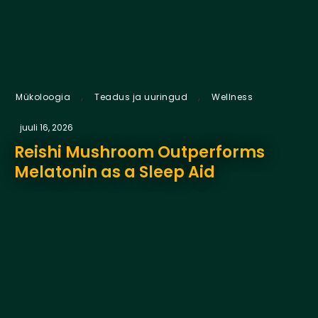
,
,
Mükoloogia
Teadus ja uuringud
Wellness
juuli 16, 2026
Reishi Mushroom Outperforms
Melatonin as a Sleep Aid