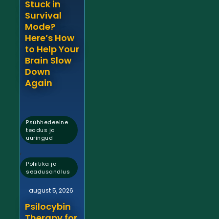
Stuck in
Survival
Mode?
Here’s How
to Help Your
Brain Slow
Down
Again
Psühhedeelne
teadus ja
uuringud
,
Poliitika ja
seadusandlus
august 5, 2026
Psilocybin
Therapy for