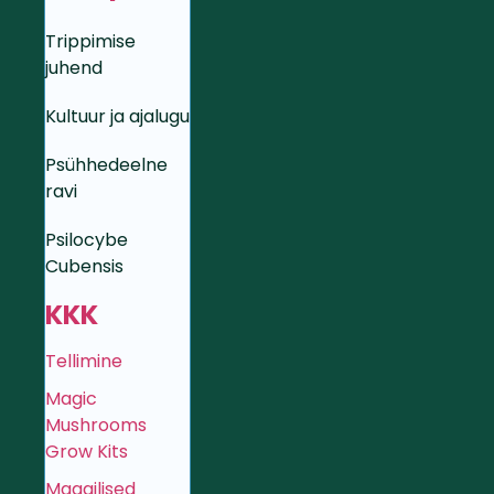
Trippimise
juhend
Kultuur ja ajalugu
Psühhedeelne
ravi
Psilocybe
Cubensis
KKK
Tellimine
Magic
Mushrooms
Grow Kits
Maagilised