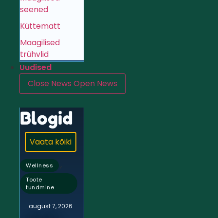
seened
Küttematt
Maagilised
trühvlid
Uudised
Close News
Open News
Blogid
Vaata kõiki
,
Wellness
Toote
tundmine
august 7, 2026