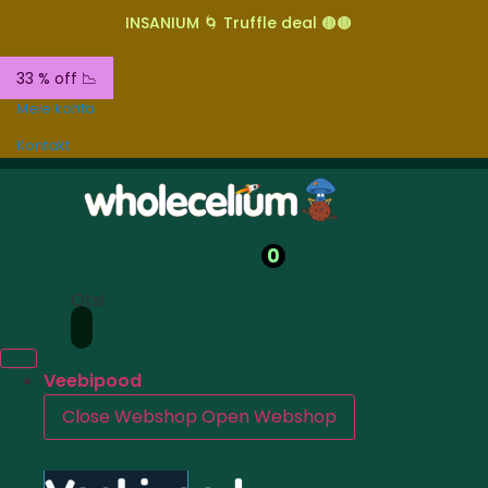
INSANIUM 🌀 Truffle deal 🟤🟤
33 % off 📉
Meie kohta
Kontakt
0
Otsi
Veebipood
Close Webshop
Open Webshop