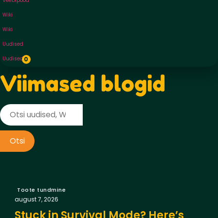
Veebipood
Wiki
Wiki
Uudised
Uudised
0
Viimased blogid
Otsi
Toote tundmine
august 7, 2026
Stuck in Survival Mode? Here’s