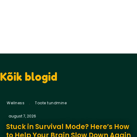
Kõik blogid
,
Wellness
Toote tundmine
august 7, 2026
Stuck in Survival Mode? Here’s How
to Help Your Brain Slow Down Again