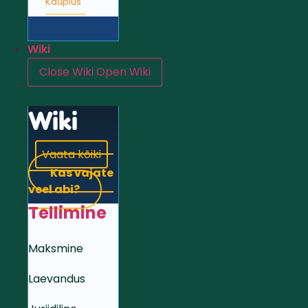
Kauplus
Wiki
Close Wiki
Open Wiki
Wiki
Vaata kõiki
Kas vajate
veel abi?
Tellimine
Maksmine
Laevandus