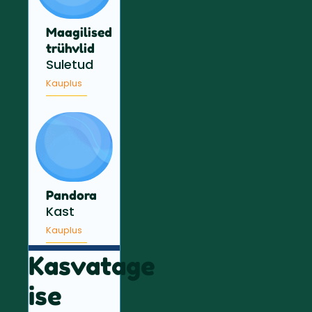
Maagilised
trühvlid
Suletud
Kauplus
Pandora
Kast
Kauplus
Kasvatage
ise