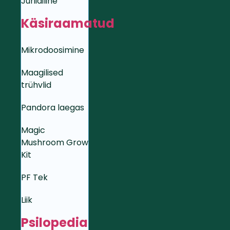
Juriidiline
Käsiraamatud
Mikrodoosimine
Maagilised
trühvlid
Pandora laegas
Magic
Mushroom Grow
Kit
PF Tek
Liik
Psilopedia