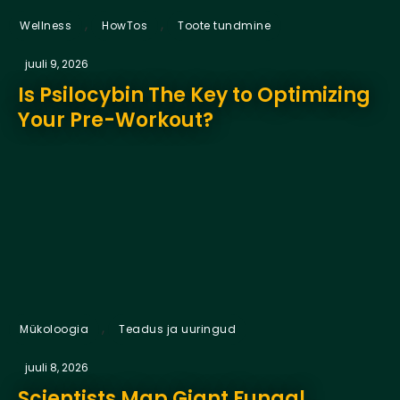
,
,
Wellness
HowTos
Toote tundmine
juuli 9, 2026
Is Psilocybin The Key to Optimizing
Your Pre-Workout?
,
Mükoloogia
Teadus ja uuringud
juuli 8, 2026
Scientists Map Giant Fungal