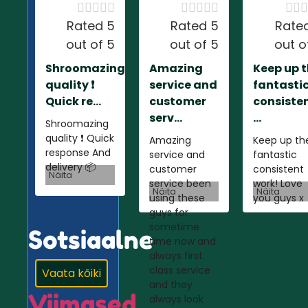













Rated 5
Rated 5
Rate
out of 5
out of 5
out o
Shroomazing
Amazing
Keep up 
quality ❗️
service and
fantasti
Quick re...
customer
consiste
serv...
...
Shroomazing
quality ❗️ Quick
Amazing
Keep up th
response And
service and
fantastic
delivery 📦
customer
consistent
Näita
service been
work! Love
Näita
Näita
using these
you guys x
guys for
sometime
Sotsiaalne
time now and
always first
class service
Vaata kõiki
and they
Viimased
always look