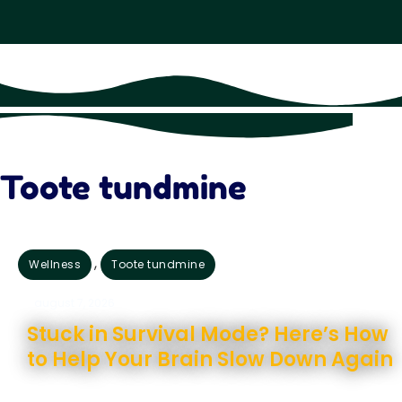
Toote tundmine
,
Wellness
Toote tundmine
august 7, 2026
Stuck in Survival Mode? Here’s How
to Help Your Brain Slow Down Again