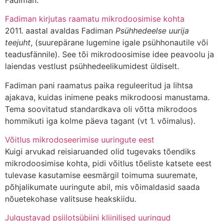
Fadiman kirjutas raamatu mikrodoosimise kohta
2011. aastal avaldas Fadiman
Psühhedeelse uurija
teejuht
, (suurepärane lugemine igale psühhonautile või
teadusfännile). See tõi mikrodoosimise idee peavoolu ja
laiendas vestlust psühhedeelikumidest üldiselt.
Fadiman pani raamatus paika reguleeritud ja lihtsa
ajakava, kuidas inimene peaks mikrodoosi manustama.
Tema soovitatud standardkava oli võtta mikrodoos
hommikuti iga kolme päeva tagant (vt 1. võimalus).
Võitlus mikrodoseerimise uuringute eest
Kuigi arvukad reisiaruanded olid tugevaks tõendiks
mikrodoosimise kohta, pidi võitlus tõeliste katsete eest
tulevase kasutamise eesmärgil toimuma suuremate,
põhjalikumate uuringute abil, mis võimaldasid saada
nõuetekohase valitsuse heakskiidu.
Julgustavad psiilotsübiini kliinilised uuringud