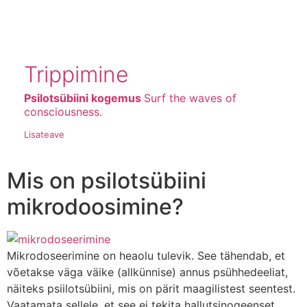
Trippimine
Psilotsübiini kogemus
Surf the waves of
consciousness.
Lisateave
Mis on psilotsübiini
mikrodoosimine?
Mikrodoseerimine on heaolu tulevik. See tähendab, et
võetakse väga väike (allkünnise) annus psühhedeeliat,
näiteks psiilotsübiini, mis on pärit maagilistest seentest.
Vaatamata sellele, et see ei tekita hallutsinogeenset