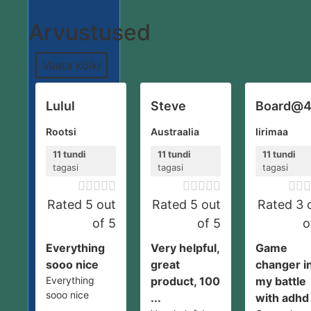
Arvustused
Vaata kõiki
Lulul
Steve
Board@
Rootsi
Austraalia
Iirimaa
11 tundi
11 tundi
11 tundi
tagasi
tagasi
tagasi













Rated 5 out
Rated 5 out
Rated 3 
of 5
of 5
o
Everything
Very helpful,
Game
sooo nice
great
changer i
Everything
product, 100
my battle
sooo nice
...
with adhd