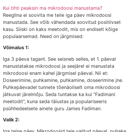
Kui tihti peaksin ma mikrodoosi manustama?
Reeglina ei soovita me teile iga päev mikrodoosi
manustada. See võib vähendada soovitud positiivset
kasu. Siiski on kaks meetodit, mis on endiselt kõige
populaarsemad. Need on järgmised:
Võimalus 1:
Iga 3 päeva tagant. See seisneb selles, et 1. päeval
manustatakse mikrodoosi ja seejärel ei manustata
mikrodoosi enam kahel järgmisel päeval. Nii et:
Doseerimine, puhkamine, puhkamine, doseerimine jne.
Puhkepäevadel tunnete tõenäoliselt oma mikrodoosi
jätkuvat järelmõju. Seda tuntakse ka kui "Fadimani
meetodit", kuna seda täiustas ja populariseeris
psühhedeelsete ainete guru James Fadiman.
Valik 2:
Iga teine päev. Mikrodoosid teie valitud päeval, puhake