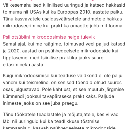
Väikesemahulised kliinilised uuringud ja katsed hakkasid
toimuma nii USAs kui ka Euroopas 2010. aastate paiku.
Tänu kasvavatele usaldusväärsetele andmetele hakkas
mikrodoseerimine kui praktika omaette juhtumit looma.
Psiilotsübiini mikrodoosimise helge tulevik
Samal ajal, kui me räägime, toimuvad veel paljud katsed
ja 2020. aastad on psühhedeelsete mikrodooside kui
tipptasemel meditsiinilise praktika jaoks suure
edasimineku aasta.
Kuigi mikrodoosimise kui teaduse valdkond ei ole palju
vanem kui teismeline, on senised tõendid olnud suures
osas julgustavad. Pole kahtlust, et see muutub järgmise
kümnendi jooksul tavapäraseks praktikaks. Paljude
inimeste jaoks on see juba praegu.
Tänu töökatele teadlastele ja mõjutajatele, kes viivad
läbi nii uuringuid kui ka teadlikkuse tõstmise
kampaaniaid, kasvab psühhedeelsete mikrodooside