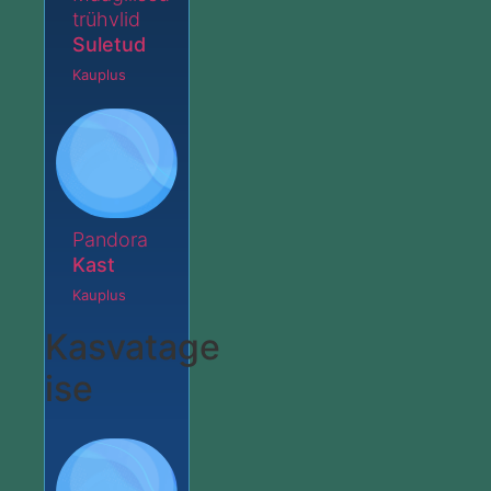
trühvlid
Suletud
Kauplus
Pandora
Kast
Kauplus
Kasvatage
ise