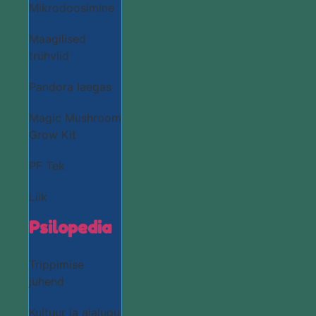
Mikrodoosimine
Maagilised
trühvlid
Pandora laegas
Magic Mushroom
Grow Kit
PF Tek
Liik
Psilopedia
Trippimise
juhend
Kultuur ja ajalugu