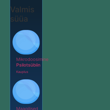
Valmis
süüa
Mikrodoosimine
Psilotsübiin
Kauplus
Maagilised