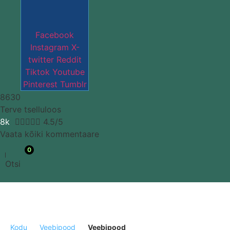
Facebook
Instagram
X-
twitter
Reddit
Tiktok
Youtube
Pinterest
Tumblr
8630
Terve tselluloos
8k





4.5/5
Vaata kõiki kommentaare
0
Otsi
Kodu
Veebipood
Veebipood