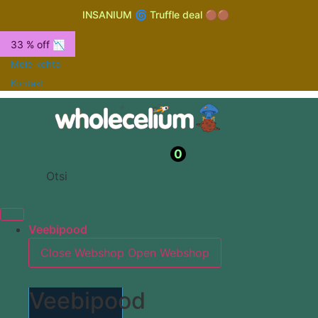
INSANIUM 🌀 Truffle deal 🟤🟤
33 % off 📉
Meie kohta
Kontakt
0
Otsi
Veebipood
Close Webshop
Open Webshop
Veebipood