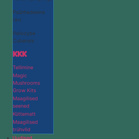
Psühhedeelne
ravi
Psilocybe
Cubensis
KKK
Tellimine
Magic
Mushrooms
Grow Kits
Maagilised
seened
Küttematt
Maagilised
trühvlid
Uudised