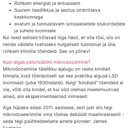
Rohkem energiat ja entusiasmi
Suurem teadlikkus ja seotus ümbritseva
keskkonnaga
avatum ja tunnustavam sotsiaalsetele olukordadele
ja suhete loomisele
Kui need eelised kõlavad liiga hästi, et olla tõsi, siis on
nende väidete toetuseks hulgaliselt tunnistusi ja üha
rohkem kliinilisi tõendeid. See on põnev!
Kust algas psilotsübiini mikrodoosimine?
Mikrodoosimise täielikku ajalugu on raske kindlalt
hinnata, kuid tõenäoliselt sai see praktika alguse LSD
loomisest (juba 1930ndatel). Kuigi "kindlaid" tõendeid ei
ole, võib olla kindel, et kui olid olemas meelemuutvad
ained, siis eksperimenteerisid inimesed.
Aga hüpake edasi 2011. aastasse, sest just siis tegi
mikrodoseerimine oma tõelise debüüdi maailmaareenil -
seda tegi psühhedeelsete ainete pioneer: James
Fadiman.