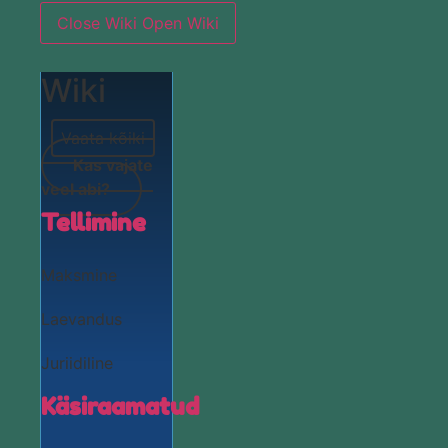
Close Wiki
Open Wiki
Wiki
Vaata kõiki
Kas vajate
veel abi?
Tellimine
Maksmine
Laevandus
Juriidiline
Käsiraamatud