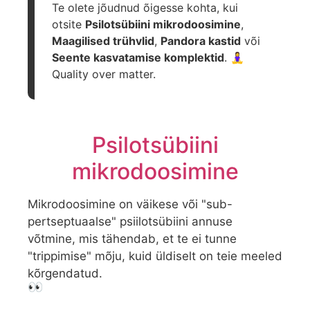
Te olete jõudnud õigesse kohta, kui
otsite
Psilotsübiini mikrodoosimine
,
Maagilised trühvlid
,
Pandora kastid
või
Seente kasvatamise komplektid
. 🧘‍♀️
Quality over matter.
Psilotsübiini
mikrodoosimine
Mikrodoosimine on väikese või "sub-
pertseptuaalse" psiilotsübiini annuse
võtmine, mis tähendab, et te ei tunne
"trippimise" mõju, kuid üldiselt on teie meeled
kõrgendatud.
👀