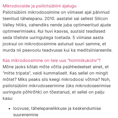
Mikrodooside ja psiilotsübiini ajalugu
Psilotsübiini mikrodoosimine on viimasel ajal pälvinud
teenitud tähelepanu. 2010. aastatel sai sellest Silicon
Valley hitiks, vahendiks nende juba optimeeritud ajude
optimeerimiseks. Kui huvi kasvas, suutsid teadlased
seda tõeliste uuringutega toetada. 5 viimase aasta
jooksul on mikrodoosimine astunud suuri samme, et
murda nii peavoolu teadvusse kui ka meditsiiniareenile.
Kas mikrodoosimine on teie uus "hommikukohv"?
Mõne jaoks kõlab mõte võtta psühhedeelset ainet, et
"mitte tripata", veidi kummaliselt. Kas sellel on mingit
mõtet? Miks peaks siis keegi mikrodoosi võtma? Noh,
psiilotsübiini mikrodoseerimine (üks mikrodoseerimise
uuringute põhirõhk) on tõestanud, et sellel on palju
kasu:
loovuse, tähelepanelikkuse ja keskendumise
suurenemine