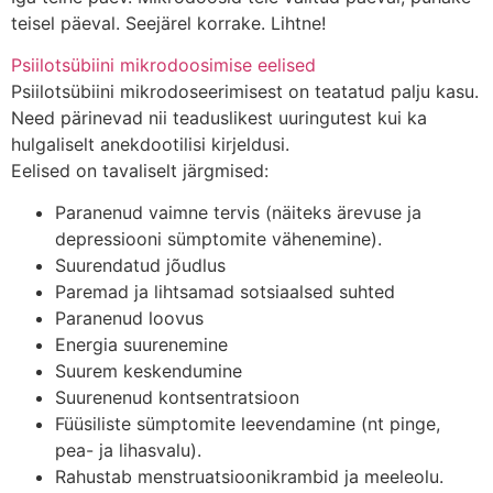
teisel päeval. Seejärel korrake. Lihtne!
Psiilotsübiini mikrodoosimise eelised
Psiilotsübiini mikrodoseerimisest on teatatud palju kasu.
Need pärinevad nii teaduslikest uuringutest kui ka
hulgaliselt anekdootilisi kirjeldusi.
Eelised on tavaliselt järgmised:
Paranenud vaimne tervis (näiteks ärevuse ja
depressiooni sümptomite vähenemine).
Suurendatud jõudlus
Paremad ja lihtsamad sotsiaalsed suhted
Paranenud loovus
Energia suurenemine
Suurem keskendumine
Suurenenud kontsentratsioon
Füüsiliste sümptomite leevendamine (nt pinge,
pea- ja lihasvalu).
Rahustab menstruatsioonikrambid ja meeleolu.