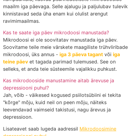
maailm iga päevaga. Selle ajalugu ja paljulubav tulevik
kinnistavad seda üha enam kui olulist arengut
ravimimaailmas.
Kas te saate iga päev mikrodoosi manustada?
Mikrodoosi ei ole soovitatav manustada iga päev.
Soovitame teile meie värskete maagiliste trühvliribade
mikrodoosi, üks annus -
iga 3 päeva tagant
või
iga
teine päev
et tagada parimad tulemused. See on
selleks, et anda teie süsteemile vajalikku puhkust.
Kas mikrodooside manustamine aitab ärevuse ja
depressiooni puhul?
Jah, võib - väikesed kogused psiilotsübiini ei tekita
"kõrge" mõju, kuid neil on peen mõju, näiteks
leevendavad vaimseid takistusi, nagu ärevus ja
depressioon.
Lisateavet saab lugeda aadressil
Mikrodoosimine
depressiooni puhul