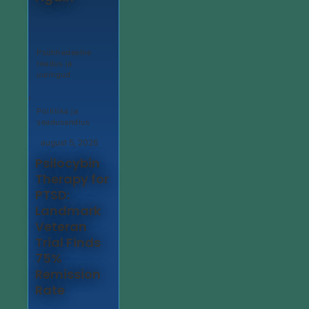
Psühhedeelne
teadus ja
uuringud
,
Poliitika ja
seadusandlus
august 5, 2026
Psilocybin
Therapy for
PTSD:
Landmark
Veteran
Trial Finds
75%
Remission
Rate