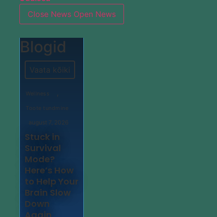
Close News
Open News
Blogid
Vaata kõiki
,
Wellness
Toote tundmine
august 7, 2026
Stuck in
Survival
Mode?
Here’s How
to Help Your
Brain Slow
Down
Again