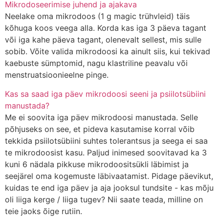
Mikrodoseerimise juhend ja ajakava
Neelake oma mikrodoos (1 g magic trühvleid) täis
kõhuga koos veega alla. Korda kas iga 3 päeva tagant
või iga kahe päeva tagant, olenevalt sellest, mis sulle
sobib. Võite valida mikrodoosi ka ainult siis, kui tekivad
kaebuste sümptomid, nagu klastriline peavalu või
menstruatsioonieelne pinge.
Kas sa saad iga päev mikrodoosi seeni ja psiilotsübiini
manustada?
Me ei soovita iga päev mikrodoosi manustada. Selle
põhjuseks on see, et pideva kasutamise korral võib
tekkida psiilotsübiini suhtes tolerantsus ja seega ei saa
te mikrodoosist kasu. Paljud inimesed soovitavad ka 3
kuni 6 nädala pikkuse mikrodoositsükli läbimist ja
seejärel oma kogemuste läbivaatamist. Pidage päevikut,
kuidas te end iga päev ja aja jooksul tundsite - kas mõju
oli liiga kerge / liiga tugev? Nii saate teada, milline on
teie jaoks õige rutiin.