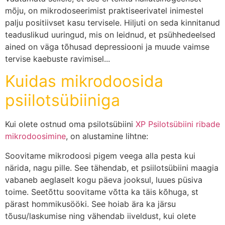
mõju, on mikrodoseerimist praktiseerivatel inimestel
palju positiivset kasu tervisele. Hiljuti on seda kinnitanud
teaduslikud uuringud, mis on leidnud, et psühhedeelsed
ained on väga tõhusad depressiooni ja muude vaimse
tervise kaebuste ravimisel...
Kuidas mikrodoosida
psiilotsübiiniga
Kui olete ostnud oma psilotsübiini
XP Psilotsübiini ribade
mikrodoosimine
, on alustamine lihtne:
Soovitame mikrodoosi pigem veega alla pesta kui
närida, nagu pille. See tähendab, et psiilotsübiini maagia
vabaneb aeglaselt kogu päeva jooksul, luues püsiva
toime. Seetõttu soovitame võtta ka täis kõhuga, st
pärast hommikusööki. See hoiab ära ka järsu
tõusu/laskumise ning vähendab iiveldust, kui olete