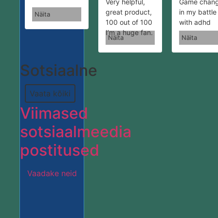
Very helpful,
Game chan
great product,
in my battle
Näita
100 out of 100
with adhd
I’m a huge fan.
Näita
Näita
Sotsiaalne
Vaata kõiki
Viimased
sotsiaalmeedia
postitused
Vaadake neid