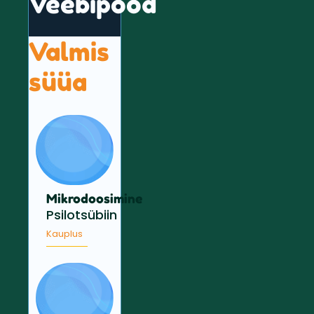
Veebipood
Valmis
süüa
Mikrodoosimine
Psilotsübiin
Kauplus