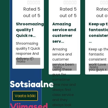













Rated 5
Rated 5
Rate
out of 5
out of 5
out o
Shroomazing
Amazing
Keep up 
quality ❗️
service and
fantasti
Quick re...
customer
consiste
serv...
...
Shroomazing
quality ❗️ Quick
Amazing
Keep up th
response And
service and
fantastic
delivery 📦
customer
consistent
Näita
service been
work! Love
Näita
Näita
using these
you guys x
guys for
sometime
Sotsiaalne
time now and
always first
class service
Vaata kõiki
and they
Viimased
always look