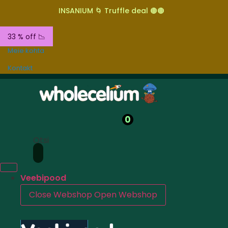
INSANIUM 🌀 Truffle deal 🟤🟤
33 % off 📉
Meie kohta
Kontakt
0
Otsi
Veebipood
Close Webshop
Open Webshop