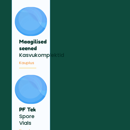
Maagilised
seened
Kasvukomplektid
Kauplus
PF Tek
Spore
Vials