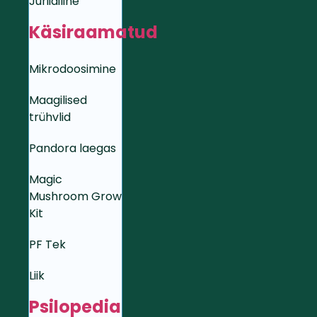
Juriidiline
Käsiraamatud
Mikrodoosimine
Maagilised
trühvlid
Pandora laegas
Magic
Mushroom Grow
Kit
PF Tek
Liik
Psilopedia