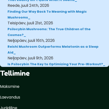
Reede, juuli 24th, 2026
Finding Our Way Back To Meaning with Magic
Mushrooms
Teisipäev, juuli 21st, 2026
Psilocybin Mushrooms: The True Children of the
Cosmos?
Neljapäev, juuli 16th, 2026
Reishi Mushroom Outperforms Melatonin as a Sleep
Aid
Neljapäev, juuli 9th, 2026
Is Psilocybin The Key to Optimizing Your Pre-Workout?
Tellimine
Maksmine
Laevandus
Juriidiline