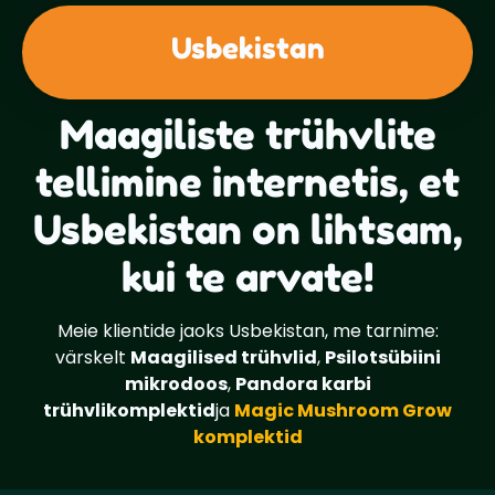
Usbekistan
Maagiliste trühvlite
tellimine internetis, et
Usbekistan on lihtsam,
kui te arvate!
Meie klientide jaoks Usbekistan, me tarnime:
värskelt
Maagilised trühvlid
,
Psilotsübiini
mikrodoos
,
Pandora karbi
trühvlikomplektid
ja
Magic Mushroom Grow
komplektid