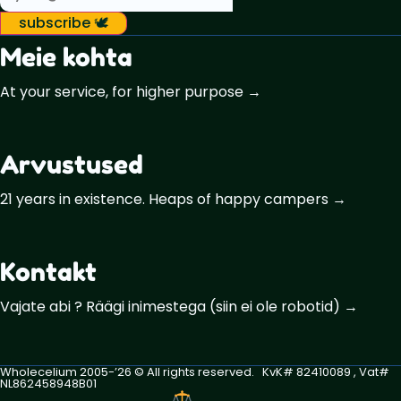
subscribe 🕊️
Meie kohta
At your service, for higher purpose →
Arvustused
21 years in existence. Heaps of happy campers →
Kontakt
Vajate abi ? Räägi inimestega (siin ei ole robotid) →
Wholecelium 2005-’26 ©️ All rights reserved. KvK# 82410089 , Vat#
NL862458948B01