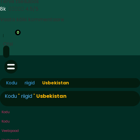
Terve tselluloos
8k





4.5/5
Vaata kõiki kommentaare
0
Otsi
Kodu
riigid
Usbekistan
Kodu
"
riigid
"
Usbekistan
Kodu
Kodu
Veebipood