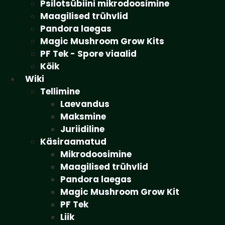
Psilotsübiini mikrodoosimine
Maagilised trühvlid
Pandora laegas
Magic Mushroom Grow Kits
PF Tek - Spore viaalid
Kõik
Wiki
Tellimine
Laevandus
Maksmine
Juriidiline
Käsiraamatud
Mikrodoosimine
Maagilised trühvlid
Pandora laegas
Magic Mushroom Grow Kit
PF Tek
Liik