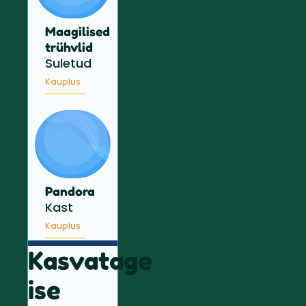
Maagilised
trühvlid
Suletud
Kauplus
Pandora
Kast
Kauplus
Kasvatage
ise