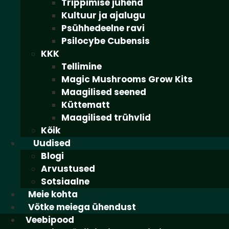
Trippimise juhend
Kultuur ja ajalugu
Psühhedeelne ravi
Psilocybe Cubensis
KKK
Tellimine
Magic Mushrooms Grow Kits
Maagilised seened
Küttematt
Maagilised trühvlid
Kõik
Uudised
Blogi
Arvustused
Sotsiaalne
Meie kohta
Võtke meiega ühendust
Veebipood