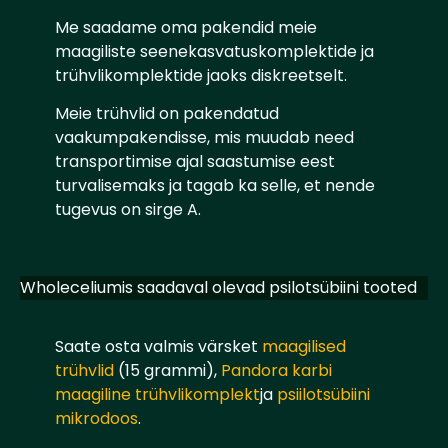
Me saadame oma pakendid meie
maagiliste seenekasvatuskomplektide ja
trühvlikomplektide jaoks diskreetselt.
Meie trühvlid on pakendatud
vaakumpakendisse, mis muudab need
transportimise ajal saastumise eest
turvalisemaks ja tagab ka selle, et nende
tugevus on sirge A.
Wholeceliumis saadaval olevad psilotsübiini tooted
Saate osta valmis värsket
maagilised
trühvlid
(15 grammi),
Pandora karbi
maagiline trühvlikomplekt
ja
psiilotsübiini
mikrodoos
.