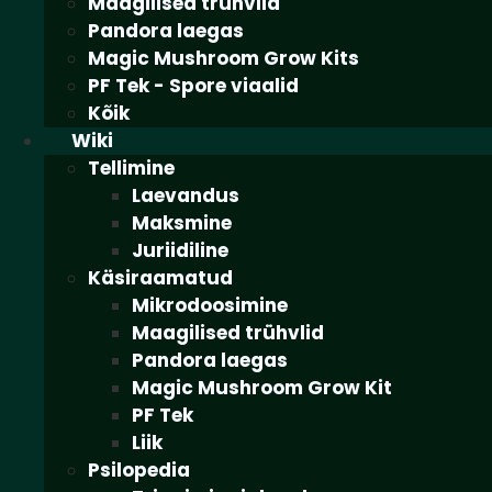
Maagilised trühvlid
Pandora laegas
Magic Mushroom Grow Kits
PF Tek - Spore viaalid
Kõik
Wiki
Tellimine
Laevandus
Maksmine
Juriidiline
Käsiraamatud
Mikrodoosimine
Maagilised trühvlid
Pandora laegas
Magic Mushroom Grow Kit
PF Tek
Liik
Psilopedia