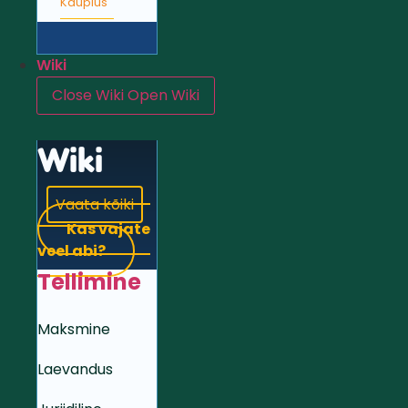
Kauplus
Wiki
Close Wiki
Open Wiki
Wiki
Vaata kõiki
Kas vajate
veel abi?
Tellimine
Maksmine
Laevandus