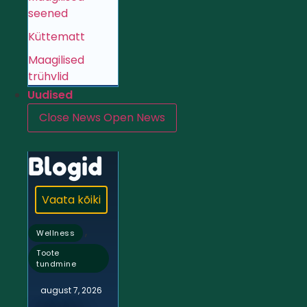
seened
Küttematt
Maagilised
trühvlid
Uudised
Close News
Open News
Blogid
Vaata kõiki
,
Wellness
Toote
tundmine
august 7, 2026