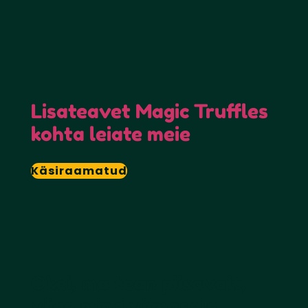
Lisateavet Magic Truffles
kohta leiate meie
Käsiraamatud
Okei, ma tean piisavalt,
viige mind viimasele