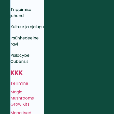
Trippimise
juhend
Kultuur ja ajalugu
Psühhedeelne
ravi
Psilocybe
Cubensis
KKK
Tellimine
Magic
Mushrooms
Grow Kits
Maagilised