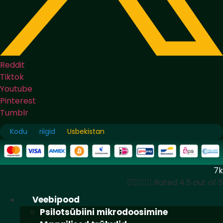
Reddit
Tiktok
Youtube
Pinterest
Tumblr
Kodu
riigid
Usbekistan
7k





Rated 4.5 out of 5
Veebipood
Psilotsübiini mikrodoosimine