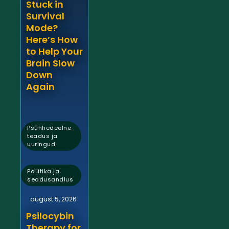
Stuck in
Survival
Mode?
Here’s How
to Help Your
Brain Slow
Down
Again
Psühhedeelne
teadus ja
uuringud
,
Poliitika ja
seadusandlus
august 5, 2026
Psilocybin
Therapy for