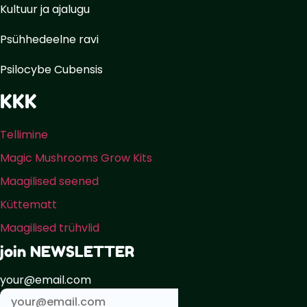
Kultuur ja ajalugu
Psühhedeelne ravi
Psilocybe Cubensis
KKK
Tellimine
Magic Mushrooms Grow Kits
Maagilised seened
Küttematt
Maagilised trühvlid
join NEWSLETTER
your@email.com