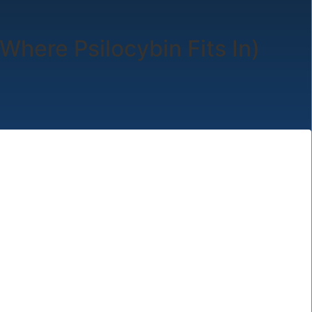
Where Psilocybin Fits In)