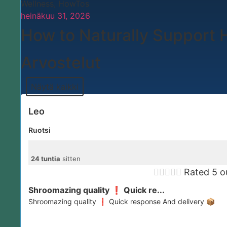
Wellness
,
HowTos
heinäkuu 31, 2026
How to Naturally Support H
Arvostelut
Näytä kaikki
Leo
Ruotsi
24 tuntia
sitten





Rated 5 o
Shroomazing quality ❗️ Quick re...
Shroomazing quality ❗️ Quick response And delivery 📦