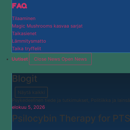
FAQ
Tilaaminen
Magic Mushrooms kasvaa sarjat
Taikasienet
Lämmitysmatto
Taika tryffelit
Uutiset
Close News
Open News
Blogit
Näytä kaikki
Psykedeelinen tiede ja tutkimukset
,
Politiikka ja lain
elokuu 5, 2026
Psilocybin Therapy for PT