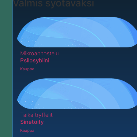
Valmis syötäväksi
Mikroannostelu
Psilosybiini
Kauppa
Taika tryffelit
Sinetöity
Kauppa