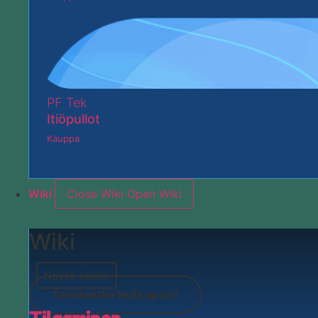
PF Tek
Itiöpullot
Kauppa
Wiki
Close Wiki
Open Wiki
Wiki
Näytä kaikki
Tarvitsetko lisää apua?