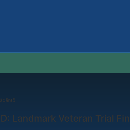
säädäntö
SD: Landmark Veteran Trial F