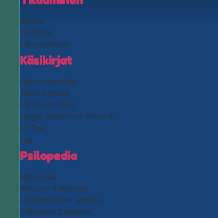
Tilaaminen
Maksu
Toimitus
Oikeudellinen
Käsikirjat
Mikroannostelu
Taika tryffelit
Pandoran lipas
Magic Mushroom Grow Kit
PF Tek
Laji
Psilopedia
Retkiopas
Kulttuuri & historia
Psykedeelinen terapia
Psilocybe Cubensis