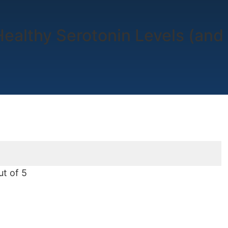
ealthy Serotonin Levels (and 
ut of 5