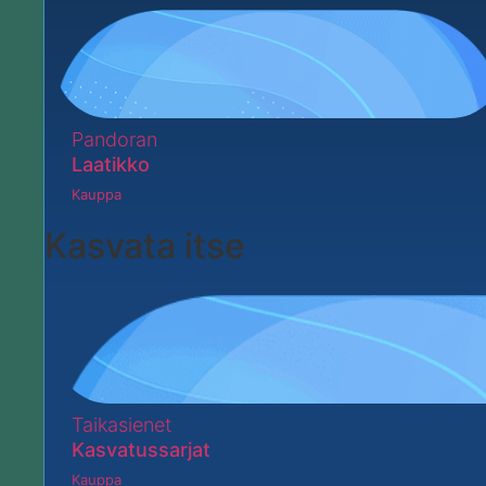
Pandoran
Laatikko
Kauppa
Kasvata itse
Taikasienet
Kasvatussarjat
Kauppa