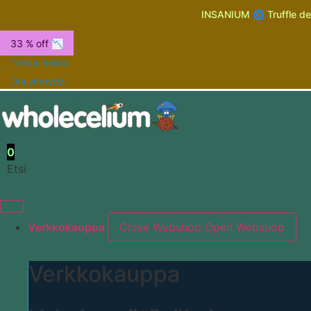
INSANIUM 🌀 Truffle de
33 % off 📉
Tietoa meistä
Ota yhteyttä
0
Etsi
Verkkokauppa
Close Webshop
Open Webshop
Verkkokauppa