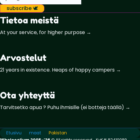
subscribe 🕊️
Tietoa meistä
At your service, for higher purpose →
Arvostelut
21 years in existence. Heaps of happy campers →
Ota yhteyttä
Tarvitsetko apua ? Puhu ihmisille (ei botteja täällä) →
Etusivu
maat
Pakistan
Wholecelium 2005-’26
©️ All rights reserved. KvK# 82410089 ,