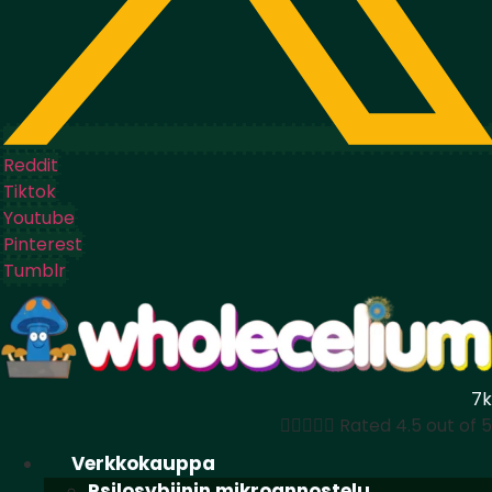
Reddit
Tiktok
Youtube
Pinterest
Tumblr
7k





Rated 4.5 out of 5
Verkkokauppa
Psilosybiinin mikroannostelu