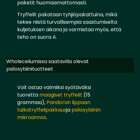
paketit huomaamattomasti.
Tryffelit pakataan tyhjiöpakattuina, mikä
tekee niistä turvallisempia saastumiselta
kuljetuksen aikana ja varmistaa myös, että
teho on suora A.
Wholeceliumissa saatavilla olevat
psilosybiinituotteet
Voit ostaa valmiiksi syötäväksi
tuoretta
maagiset tryffelit
(15
grammaa),
Pandoran lippaan
taikatryffelipakkaus
ja
psilosybiinin
mikroannos
.