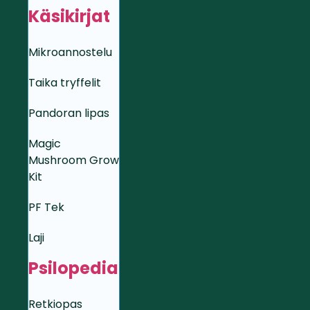
Käsikirjat
Mikroannostelu
Taika tryffelit
Pandoran lipas
Magic
Mushroom Grow
Kit
PF Tek
Laji
Psilopedia
Retkiopas