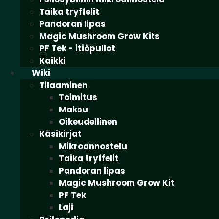
Taika tryffelit
Pandoran lipas
Magic Mushroom Grow Kits
PF Tek - itiöpullot
Kaikki
Wiki
Tilaaminen
Toimitus
Maksu
Oikeudellinen
Käsikirjat
Mikroannostelu
Taika tryffelit
Pandoran lipas
Magic Mushroom Grow Kit
PF Tek
Laji