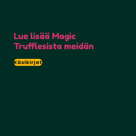
Lue lisää Magic
Trufflesista meidän
Käsikirjat
Okei, tiedän tarpeeksi, vie
minut viimeiselle rajalle!