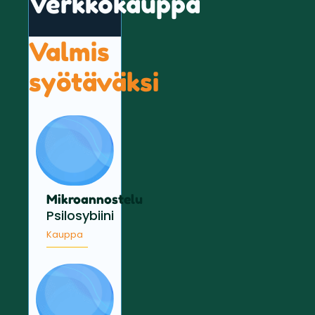
Verkkokauppa
Valmis
syötäväksi
Mikroannostelu
Psilosybiini
Kauppa