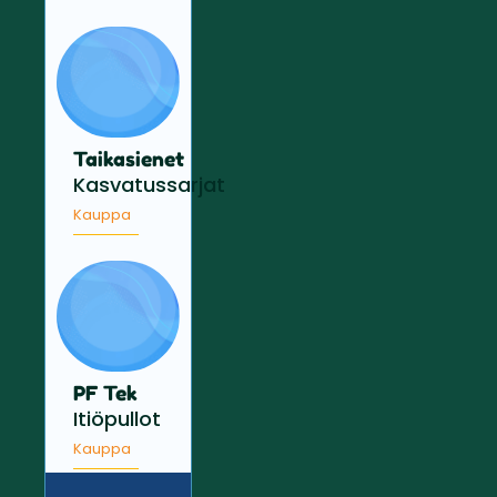
Taikasienet
Kasvatussarjat
Kauppa
PF Tek
Itiöpullot
Kauppa