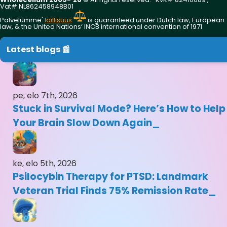
Vat# NL862458948B01
Palvelumme'
laillisuus
is guaranteed under Dutch law, European
law, & the United Nations‘ INCB international convention of 1971
Latest blogs 📰
pe, elo 7th, 2026
Stuck in Survival Mode? Here’s How to Help
Your Brain Slow Down Again
ke, elo 5th, 2026
Psilocybin Therapy for PTSD: Landmark
Veteran Trial Finds 75% Remission Rate