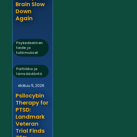
Brain Slow
Down
Again
Psykedeelinen
tiede ja
tutkimukset
,
Politiikka ja
lainsäädäntö
elokuu 5, 2026
Psilocybin
Therapy for
PTSD:
Landmark
Veteran
Trial Finds