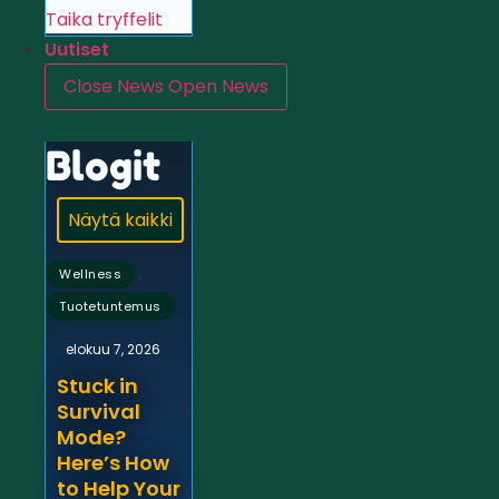
Taika tryffelit
Uutiset
Close News
Open News
Blogit
Näytä kaikki
,
Wellness
Tuotetuntemus
elokuu 7, 2026
Stuck in
Survival
Mode?
Here’s How
to Help Your