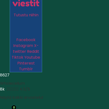
viestit
Tutustu niihin
Facebook
Instagram
X-
twitter
Reddit
Tiktok
Youtube
Pinterest
Tumblr
8627
Wholecelium
8k





4.5/5
Näytä kaikki arvostelut
0