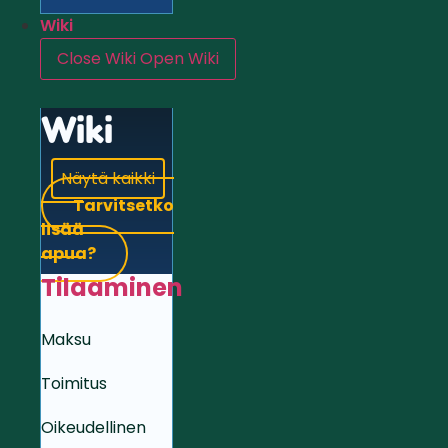
Wiki
Close Wiki
Open Wiki
Wiki
Näytä kaikki
Tarvitsetko
lisää
apua?
Tilaaminen
Maksu
Toimitus
Oikeudellinen