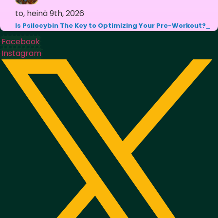
to, heinä 9th, 2026
Is Psilocybin The Key to Optimizing Your Pre-Workout?
Facebook
Instagram