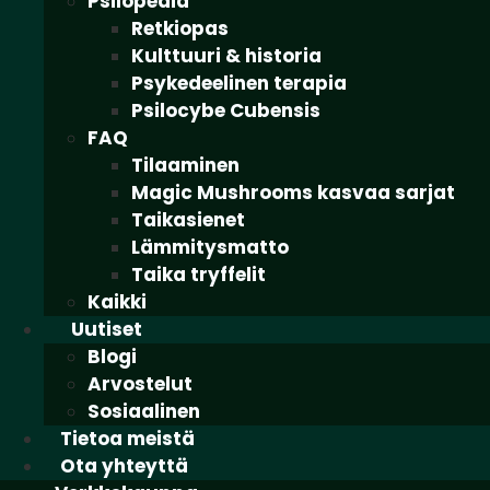
Psilopedia
Retkiopas
Kulttuuri & historia
Psykedeelinen terapia
Psilocybe Cubensis
FAQ
Tilaaminen
Magic Mushrooms kasvaa sarjat
Taikasienet
Lämmitysmatto
Taika tryffelit
Kaikki
Uutiset
Blogi
Arvostelut
Sosiaalinen
Tietoa meistä
Ota yhteyttä