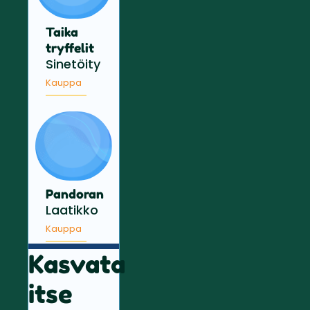
Taika
tryffelit
Sinetöity
Kauppa
Pandoran
Laatikko
Kauppa
Kasvata
itse