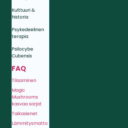
Kulttuuri &
historia
Psykedeelinen
terapia
Psilocybe
Cubensis
FAQ
Tilaaminen
Magic
Mushrooms
kasvaa sarjat
Taikasienet
Lämmitysmatto