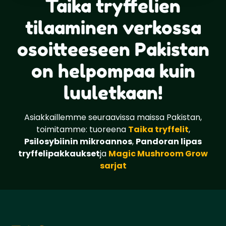
Taika tryffelien
tilaaminen verkossa
osoitteeseen Pakistan
on helpompaa kuin
luuletkaan!
Asiakkaillemme seuraavissa maissa Pakistan,
toimitamme: tuoreena
Taika tryffelit
,
Psilosybiinin mikroannos
,
Pandoran lipas
tryffelipakkaukset
ja
Magic Mushroom Grow
sarjat