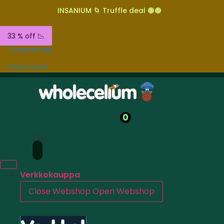
INSANIUM 🌀 Truffle deal 🟤🟤
33 % off 📉
Tietoa meistä
Ota yhteyttä
0
Etsi
Verkkokauppa
Close Webshop
Open Webshop