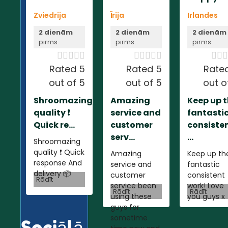
Zviedrija
Īrija
Irlandes
2 dienām
2 dienām
2 dienām
pirms
pirms
pirms













Rated 5
Rated 5
Rate
out of 5
out of 5
out o
Shroomazing
Amazing
Keep up 
quality ❗️
service and
fantasti
Quick re...
customer
consiste
serv...
...
Shroomazing
quality ❗️ Quick
Amazing
Keep up th
response And
service and
fantastic
delivery 📦
customer
consistent
Rādīt
service been
work! Love
Rādīt
Rādīt
using these
you guys x
guys for
sometime
Sociālā