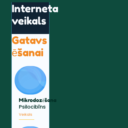
Interneta
veikals
Gatavs
ēšanai
Mikrodozēšana
Psilocibīns
Veikals