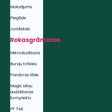
Maksājums
Piegāde
Juridiskais
Rokasgrāmatas
Mikrodozēšana
Burvju trifeles
Pandoras lāde
Magic sēņu
audzēšanas
komplekts
PF Tek