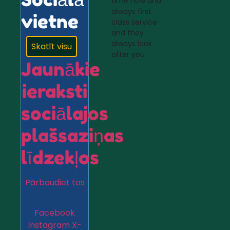
time now and
always first
vietne
class service
and they
always look
Skatīt visu
after you
Jaunākie
ieraksti
sociālajos
plašsaziņas
līdzekļos
Pārbaudiet tos
Facebook
Instagram
X-