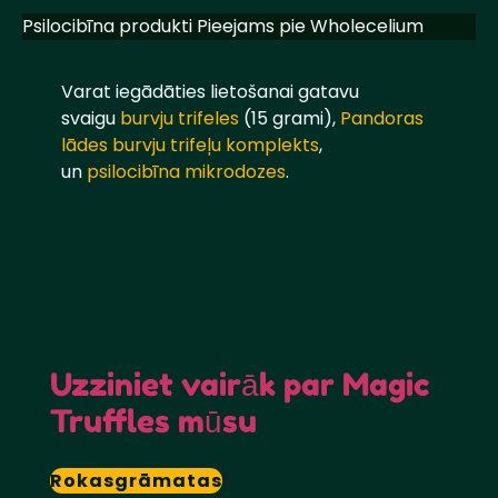
Psilocibīna produkti Pieejams pie Wholecelium
Varat iegādāties lietošanai gatavu
svaigu
burvju trifeles
(15 grami),
Pandoras
lādes burvju trifeļu komplekts
,
un
psilocibīna mikrodozes
.
Uzziniet vairāk par Magic
Truffles mūsu
Rokasgrāmatas