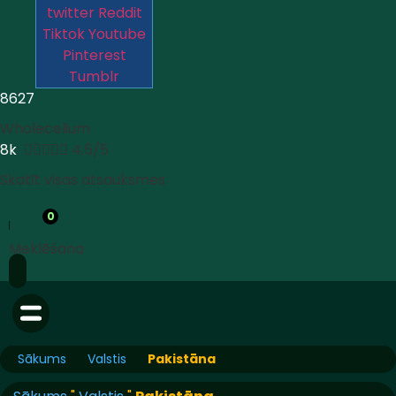
twitter
Reddit
Tiktok
Youtube
Pinterest
Tumblr
8627
Wholecelium
8k





4.5/5
Skatīt visas atsauksmes
0
Meklēšana
Sākums
Valstis
Pakistāna