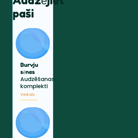
Audzējiet
paši
Burvju
sēnes
Audzēšanas
komplekti
Veikals