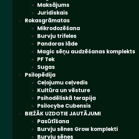
Maksājums
Juridiskais
Rokasgrāmatas
Mikrodozēšana
Burvju trifeles
Pandoras lāde
Magic sēņu audzēšanas komplekts
PF Tek
Sugas
Psilopēdija
Ceļojumu ceļvedis
Kultūra un vēsture
Psihodēliskā terapija
Psilocybe Cubensis
BIEŽĀK UZDOTIE JAUTĀJUMI
Pasūtīšana
Burvju sēnes Grow komplekti
Burvju sēnes