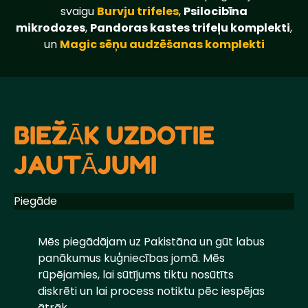
svaigu
Burvju trifeles
,
Psilocibīna
mikrodozes
,
Pandoras kastes trifeļu komplekti
,
un
Magic sēņu audzēšanas komplekti
BIEŽĀK UZDOTIE
JAUTĀJUMI
Piegāde
Mēs piegādājam uz Pakistāna un gūt labus
panākumus kuģniecības jomā. Mēs
rūpējamies, lai sūtījums tiktu nosūtīts
diskrēti un lai process notiktu pēc iespējas
ātrāk.