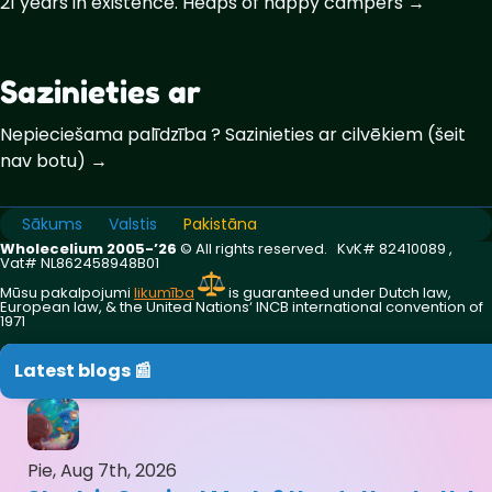
21 years in existence. Heaps of happy campers →
Sazinieties ar
Nepieciešama palīdzība ? Sazinieties ar cilvēkiem (šeit
nav botu) →
Sākums
Valstis
Pakistāna
Wholecelium 2005-’26
©️ All rights reserved. KvK# 82410089 ,
Vat# NL862458948B01
Mūsu pakalpojumi
likumība
is guaranteed under Dutch law,
European law, & the United Nations‘ INCB international convention of
1971
Latest blogs 📰
Pie, Aug 7th, 2026