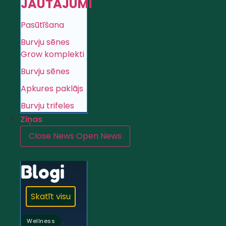
JAUTĀJUMI
Pasūtīšana
Burvju sēnes
Grow komplekti
Burvju sēnes
Apkures paklājs
Burvju trifeles
Ziņas
Close News
Open News
Blogi
Skatīt visu
,
Wellness