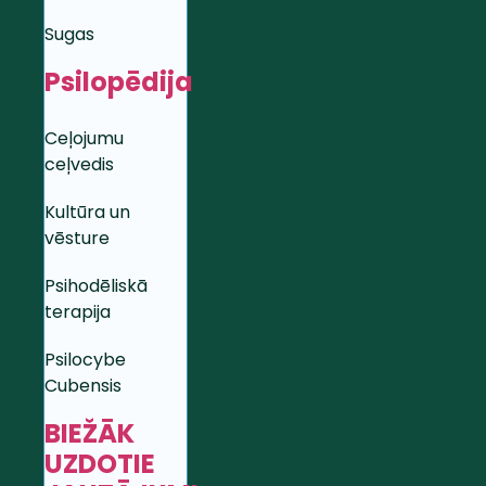
Sugas
Psilopēdija
Ceļojumu
ceļvedis
Kultūra un
vēsture
Psihodēliskā
terapija
Psilocybe
Cubensis
BIEŽĀK
UZDOTIE