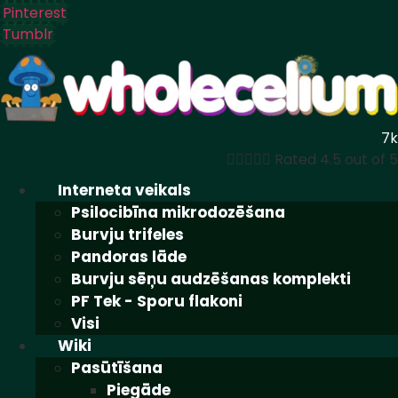
Pinterest
Tumblr
7k





Rated 4.5 out of 5
Interneta veikals
Psilocibīna mikrodozēšana
Burvju trifeles
Pandoras lāde
Burvju sēņu audzēšanas komplekti
PF Tek - Sporu flakoni
Visi
Wiki
Pasūtīšana
Piegāde