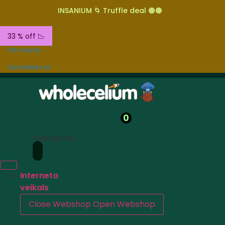
INSANIUM 🌀 Truffle deal 🟤🟤
33 % off 📉
Par mums
Sazinieties ar
0
Meklēšana
Interneta
veikals
Close Webshop
Open Webshop