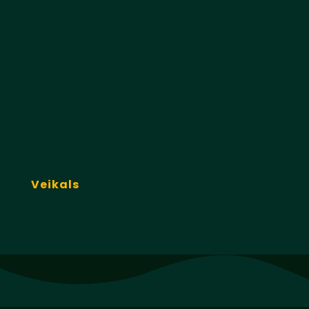
Labi, es zinu pietiekami,
aizved mani uz pēdējo
robežu!
Veikals