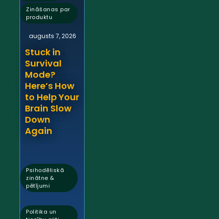
Zināšanas par
produktu
augusts 7, 2026
Stuck in
Survival
Mode?
Here’s How
to Help Your
Brain Slow
Down
Again
Psihodēliskā
zinātne &
pētījumi
,
Politika un