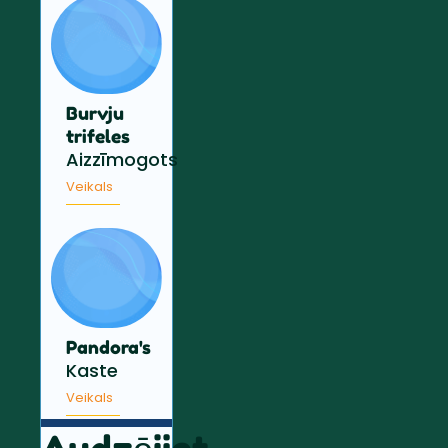
Burvju
trifeles
Aizzīmogots
Veikals
Pandora's
Kaste
Veikals