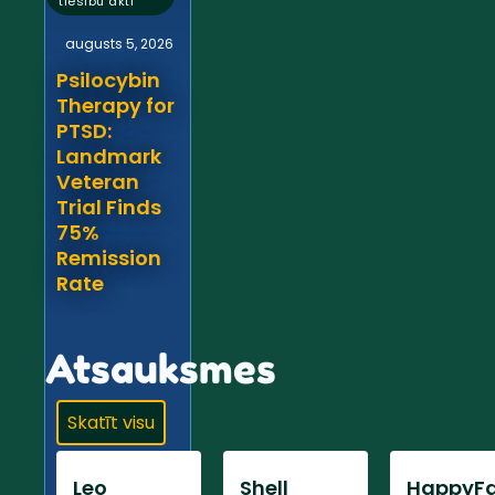
tiesību akti
augusts 5, 2026
Psilocybin
Therapy for
PTSD:
Landmark
Veteran
Trial Finds
75%
Remission
Rate
Atsauksmes
Skatīt visu
Leo
Shell
HappyFa