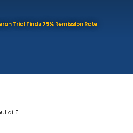
eran Trial Finds 75% Remission Rate
ut of 5