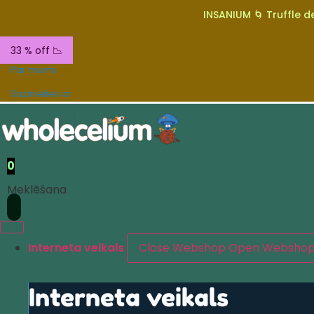
INSANIUM 🌀 Truffle de
33 % off 📉
Par mums
Sazinieties ar
0
Meklēšana
Interneta veikals
Close Webshop
Open Websho
Interneta veikals