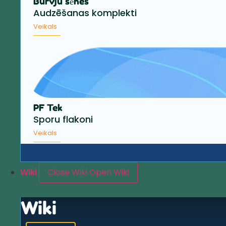
Burvju sēnes
Audzēšanas komplekti
Veikals
PF Tek
Sporu flakoni
Veikals
Wiki
Close Wiki
Open Wiki
Wiki