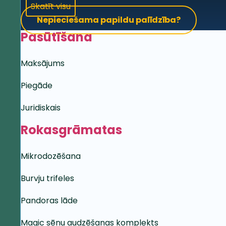
Skatīt visu
Nepieciešama papildu palīdzība?
Pasūtīšana
Maksājums
Piegāde
Juridiskais
Rokasgrāmatas
Mikrodozēšana
Burvju trifeles
Pandoras lāde
Magic sēņu audzēšanas komplekts