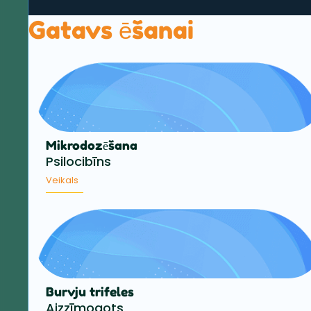
Gatavs ēšanai
Mikrodozēšana
Psilocibīns
Veikals
Burvju trifeles
Aizzīmogots