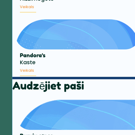
Veikals
Pandora's
Kaste
Veikals
Audzējiet paši