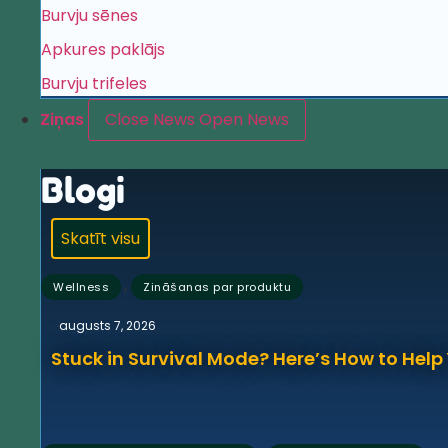
Burvju sēnes
Apkures paklājs
Burvju trifeles
Ziņas
Close News
Open News
Blogi
Skatīt visu
,
Wellness
Zināšanas par produktu
augusts 7, 2026
Stuck in Survival Mode? Here’s How to Hel