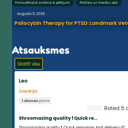
,
Psihodēliskā zinātne & pētījumi
Politika un tiesību akti
augusts 5, 2026
Psilocybin Therapy for PTSD: Landmark Vet
Atsauksmes
Skatīt visu
Leo
Zviedrija
1 dienas
pirms





Rated 5 o
Shroomazing quality ❗️ Quick re...
Shroomazing quality ❗️ Quick response And delivery 📦