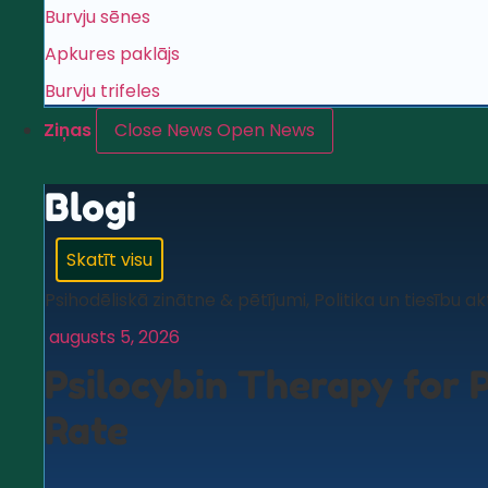
Burvju sēnes
Apkures paklājs
Burvju trifeles
Ziņas
Close News
Open News
Blogi
Skatīt visu
Psihodēliskā zinātne & pētījumi
,
Politika un tiesību ak
augusts 5, 2026
Psilocybin Therapy for 
Rate