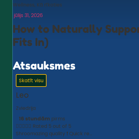
Wellness
,
Kā rīkoties
jūlijs 31, 2026
How to Naturally Suppor
Fits In)
Atsauksmes
Skatīt visu
Leo
Zviedrija
16 stundām
pirms





Rated 5 out of 5
Shroomazing quality ❗️ Quick re...