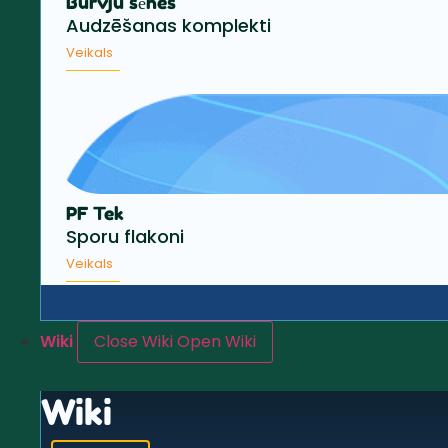
Burvju sēnes
Audzēšanas komplekti
Veikals
PF Tek
Sporu flakoni
Veikals
Wiki
Close Wiki
Open Wiki
Wiki