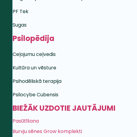
PF Tek
Sugas
Psilopēdija
Ceļojumu ceļvedis
Kultūra un vēsture
Psihodēliskā terapija
Psilocybe Cubensis
BIEŽĀK UZDOTIE JAUTĀJUMI
Pasūtīšana
Burvju sēnes Grow komplekti