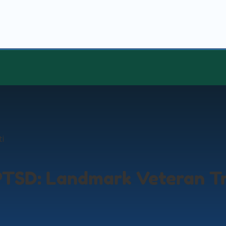
ti
PTSD: Landmark Veteran Tr