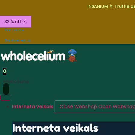
INSANIUM 🌀 Truffle de
33 % off 📉
Par mums
Sazinieties ar
0
Meklēšana
Interneta veikals
Close Webshop
Open Websho
Interneta veikals