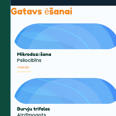
Gatavs ēšanai
Mikrodozēšana
Psilocibīns
Veikals
Burvju trifeles
Aizzīmogots