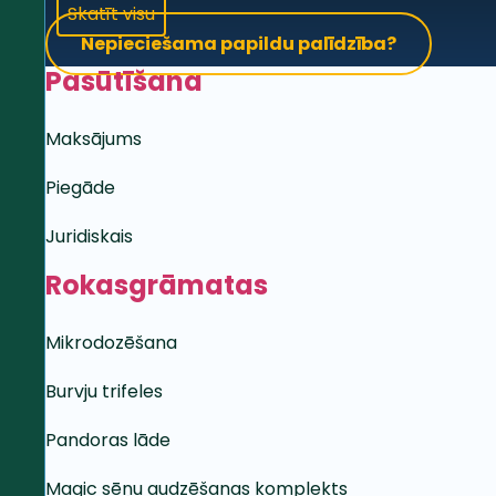
Skatīt visu
Nepieciešama papildu palīdzība?
Pasūtīšana
Maksājums
Piegāde
Juridiskais
Rokasgrāmatas
Mikrodozēšana
Burvju trifeles
Pandoras lāde
Magic sēņu audzēšanas komplekts