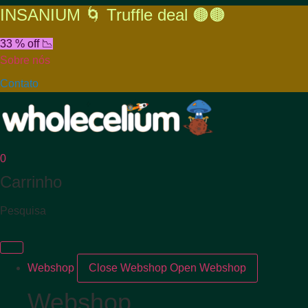
INSANIUM 🌀 Truffle deal 🟤🟤
33 % off 📉
Sobre nós
Contato
0
Carrinho
Pesquisa
Webshop
Close Webshop
Open Webshop
Webshop