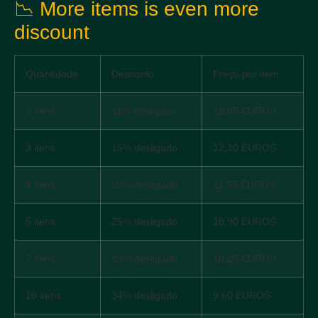
📉 More items is even more
discount
Quantidade
Desconto
Preço por item
2 itens
11% desligado
12,85 EUROS
3 itens
16% desligado
12,20 EUROS
4 itens
20% desligado
11,55 EUROS
5 itens
25% desligado
10,90 EUROS
7 itens
29% desligado
10,25 EUROS
10 itens
34% desligado
9,60 EUROS