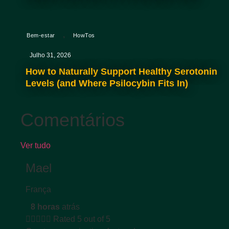
,
Bem-estar
HowTos
Julho 31, 2026
How to Naturally Support Healthy Serotonin
Levels (and Where Psilocybin Fits In)
Comentários
Ver tudo
Mael
França
8 horas
atrás





Rated 5 out of 5