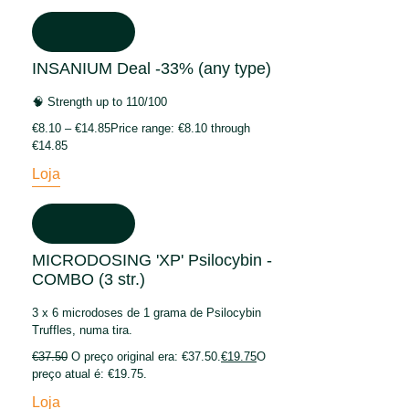
INSANIUM Deal -33% (any type)
🧠 Strength up to 110/100
€
8.10
–
€
14.85
Price range: €8.10 through
€14.85
Loja
MICRODOSING 'XP' Psilocybin -
COMBO (3 str.)
3 x 6 microdoses de 1 grama de Psilocybin
Truffles, numa tira.
€
37.50
O preço original era: €37.50.
€
19.75
O
preço atual é: €19.75.
Loja