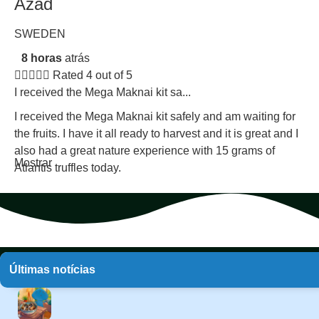
Azad
SWEDEN
8 horas
atrás





Rated 4 out of 5
I received the Mega Maknai kit sa...
I received the Mega Maknai kit safely and am waiting for
the fruits. I have it all ready to harvest and it is great and I
also had a great nature experience with 15 grams of
Mostrar
Atlantis truffles today.
Últimas notícias