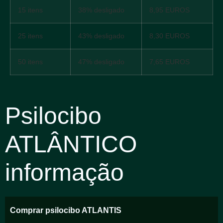
15 itens
38% desligado
8,95 EUROS
25 itens
43% desligado
8,30 EUROS
50 itens
47% desligado
7,65 EUROS
Psilocibo
ATLÂNTICO
informação
Comprar psilocibo ATLANTIS