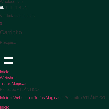
Wholecelium
8k





4.5/5
Ver todas as críticas
0
Carrinho
Pesquisa
Início
Webshop
Trufas Mágicas
Psilocibo ATLÂNTICO
Início
»
Webshop
»
Trufas Mágicas
»
Psilocibo ATLÂNTICO
Início