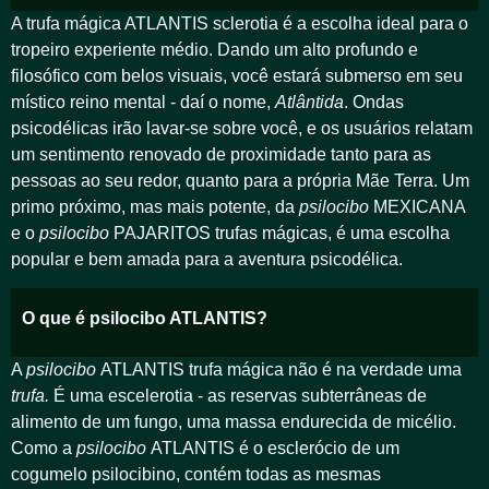
A trufa mágica ATLANTIS sclerotia é a escolha ideal para o
tropeiro experiente médio. Dando um alto profundo e
filosófico com belos visuais, você estará submerso em seu
místico reino mental - daí o nome,
Atlântida
. Ondas
psicodélicas irão lavar-se sobre você, e os usuários relatam
um sentimento renovado de proximidade tanto para as
pessoas ao seu redor, quanto para a própria Mãe Terra. Um
primo próximo, mas mais potente, da
psilocibo
MEXICANA
e o
psilocibo
PAJARITOS trufas mágicas, é uma escolha
popular e bem amada para a aventura psicodélica.
O que é psilocibo ATLANTIS?
A
psilocibo
ATLANTIS trufa mágica não é na verdade uma
trufa.
É uma escelerotia - as reservas subterrâneas de
alimento de um fungo, uma massa endurecida de micélio.
Como a
psilocibo
ATLANTIS é o esclerócio de um
cogumelo psilocibino, contém todas as mesmas